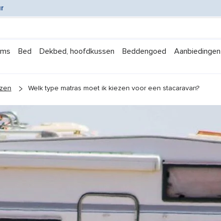
ar
ems
Bed
Dekbed, hoofdkussen
Beddengoed
Aanbiedingen
ezen
Welk type matras moet ik kiezen voor een stacaravan?