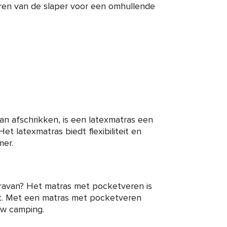
ren van de slaper voor een omhullende
kan afschrikken, is een latexmatras een
et latexmatras biedt flexibiliteit en
mer.
caravan? Het matras met pocketveren is
rt. Met een matras met pocketveren
uw camping.