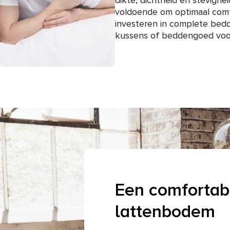
dikte, dichtheid en stevighei
voldoende om optimaal comf
investeren in complete bedd
kussens of beddengoed voor
Een comfortab
lattenbodem