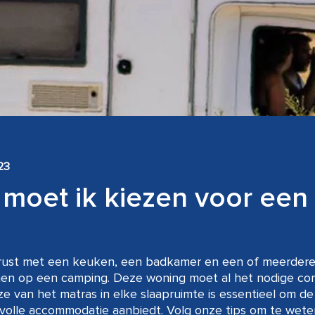
23
moet ik kiezen voor een
gerust met een keuken, een badkamer en een of meerdere
en op een camping. Deze woning moet al het nodige co
e van het matras in elke slaapruimte is essentieel om de
volle accommodatie aanbiedt. Volg onze tips om te wete