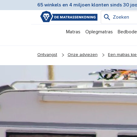
65 winkels en 4 miljoen klanten sinds 30 ja
Matras
Oplegmatras
Bedbod
You are here:
Ontvangst
Onze adviezen
Een matras ki