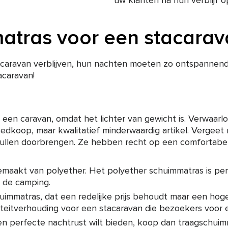
uw klanten na hun verblijf 
matras voor een stacarav
caravan verblijven, hun nachten moeten zo ontspannend m
acaravan!
een caravan, omdat het lichter van gewicht is. Verwaarl
dkoop, maar kwalitatief minderwaardig artikel. Vergeet 
llen doorbrengen. Ze hebben recht op een comfortabele
emaakt van polyether. Het polyether schuimmatras is per
 de camping.
huimmatras, dat een redelijke prijs behoudt maar een hog
iteitverhouding voor een stacaravan die bezoekers voor e
n perfecte nachtrust wilt bieden, koop dan traagschuimma