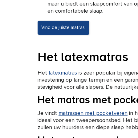
maar u biedt een slaapcomfort van o
en comfortabele slaap.
Vind de juiste matras!
Het latexmatras
Het
latexmatras
is zeer populair bij eige
investering op lange termijn en een garant
stevigheid voor alle slapers. De natuurlij
Het matras met pock
Je vindt
matrassen met pocketveren
in h
ideaal voor een tweepersoonsbed. Het bi
zullen uw huurders een diepe slaap heb