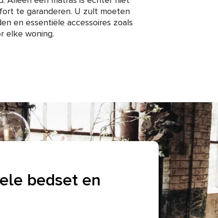
d. Alleen een matras is echter niet
ort te garanderen. U zult moeten
en en essentiële accessoires zoals
 elke woning.
ele bedset en