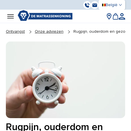
België
056 93 01 17
Ons contactere
You are here:
Ontvangst
Onze adviezen
Rugpijn, ouderdom en gezond
Rugpijn, ouderdom en