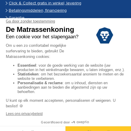
Click & Collect gratis in winkel, levering
Betalingsmiddelen, financiering
Garantie
Vermeldingen
Black Friday
Voorraadverkoop
Solden
Algemene verkoopvoorwaarden voor winkels
Algemene verkoopvoorwaarden op internet
Wettelijke Bepalingen
Persoonlijke gegevens
Facebook
Instagram
YouTube
Copyright © 2024. Alle rechten voorbehouden.