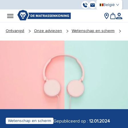
België
056 93 01 17
Ons contactere
You are here:
Ontvangst
Onze adviezen
Wetenschap en scherm
T
Gepubliceerd op :
12.01.2024
Wetenschap en scherm