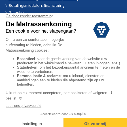
Betalingsmiddelen, financiering
Garantie
Vermeldingen
Black Friday
Voorraadverkoop
Solden
Algemene verkoopvoorwaarden voor winkels
Algemene verkoopvoorwaarden op internet
Wettelijke Bepalingen
Persoonlijke gegevens
Facebook
Instagram
YouTube
Copyright © 2024. Alle rechten voorbehouden.