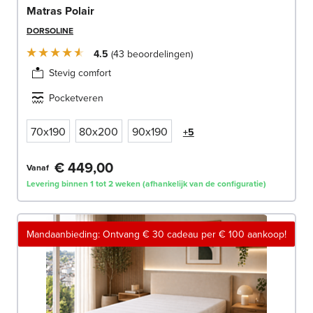
Matras Polair
DORSOLINE
4.5
43
beoordelingen
Stevig comfort
Pocketveren
70x190
80x200
90x190
+5
€ 449,00
Vanaf
Levering binnen 1 tot 2 weken (afhankelijk van de configuratie)
Mandaanbieding: Ontvang € 30 cadeau per € 100 aankoop!