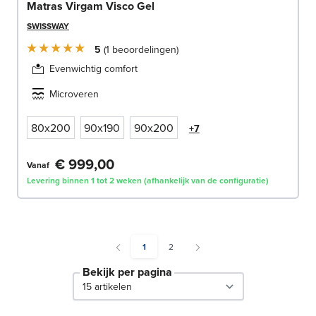
Matras Virgam Visco Gel
SWISSWAY
5
1
beoordelingen
Evenwichtig comfort
Microveren
80x200
90x190
90x200
+7
€ 999,00
Vanaf
Levering binnen 1 tot 2 weken (afhankelijk van de configuratie)
You're currently reading page
Pagina
1
2
Bekijk per pagina
per page