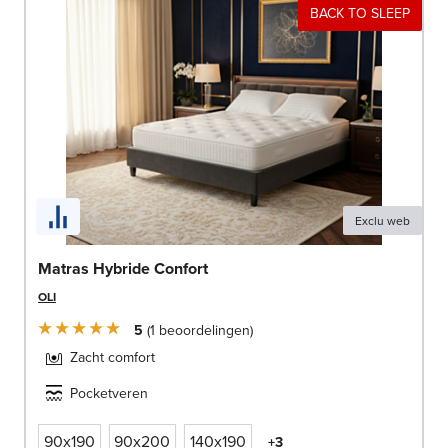
BACK TO SLEEP
Exclu web
Matras Hybride Confort
OLI
5
1
beoordelingen
Zacht comfort
Pocketveren
90x190
90x200
140x190
+3