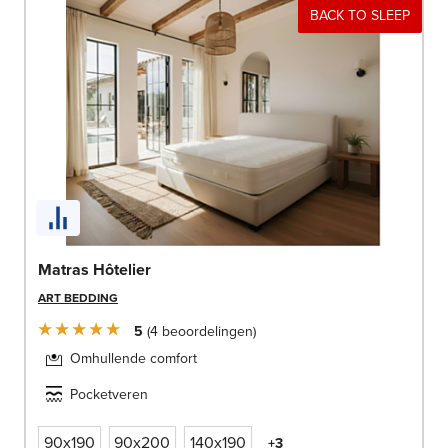
BACK TO SLEEP
Matras Hôtelier
ART BEDDING
5
4
beoordelingen
Omhullende comfort
Pocketveren
90x190
90x200
140x190
+3