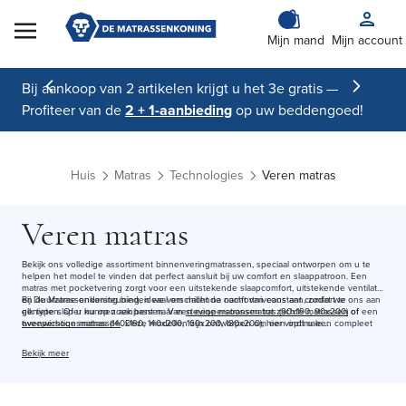
Skip to Content
Mijn mand
Mijn account
Bij aankoop van 2 artikelen krijgt u het 3e gratis —
Profiteer van de
2 + 1-aanbieding
op uw beddengoed!
Huis
Matras
Technologies
Veren matras
Veren matras
Bekijk ons volledige assortiment binnenveringmatrassen, speciaal ontworpen om u te
helpen het model te vinden dat perfect aansluit bij uw comfort en slaappatroon. Een
matras met pocketvering zorgt voor een uitstekende slaapcomfort, uitstekende ventilatie
en duurzame ondersteuning, ideaal om nacht na nacht van constant comfort te
Bij De Matrassenkoning bieden we verschillende comfortniveaus aan, zodat we ons aan
genieten. Of u nu op zoek bent naar een
elk type slaper kunnen aanpassen. Van
stevige matrassen
eenpersoonsmatras
tot
(90x190, 90x200) of een
zachte matrassen
of
tweepersoonsmatras
evenwichtige matrassen
(140x190, 140x200, 160x200, 180x200), hier vindt u een compleet
. Deze modellen zijn ontworpen om een optimale
assortiment dat aan al uw behoeften voldoet.
ondersteuning te bieden en zo op natuurlijke wijze de kwaliteit van uw slaap te
verbeteren.
Bekijk meer