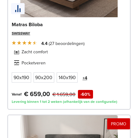
Matras Biloba
SWISSWAY
4.4
27
beoordelingen
Zacht comfort
Pocketveren
90x190
90x200
140x190
+4
€ 659,00
€ 1.659,00
-60%
Vanaf
Levering binnen 1 tot 2 weken (afhankelijk van de configuratie)
PROMO