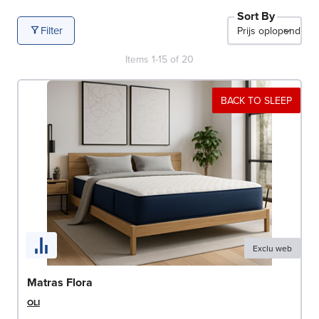
Sort By
Filter
Items
1
-
15
of
20
BACK TO SLEEP
Exclu web
Matras Flora
OLI