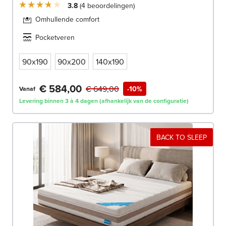
3.8
4
beoordelingen
Omhullende comfort
Pocketveren
90x190
90x200
140x190
€ 584,00
€ 649,00
-10%
Vanaf
Levering binnen 3 à 4 dagen (afhankelijk van de configuratie)
BACK TO SLEEP