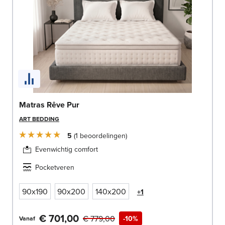
Matras Rêve Pur
ART BEDDING
5
1
beoordelingen
Evenwichtig comfort
Pocketveren
90x190
90x200
140x200
+1
€ 701,00
€ 779,00
-10%
Vanaf