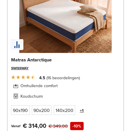
Matras Antarctique
SWISSWAY
4.5
16
beoordelingen
Omhullende comfort
Koudschuim
90x190
90x200
140x200
+1
€ 314,00
€ 349,00
-10%
Vanaf