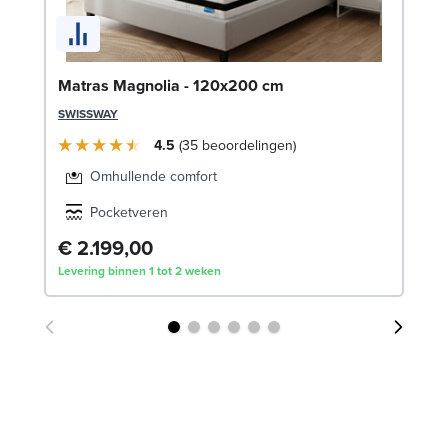
Be
Matras Magnolia - 120x200 cm
LE
SWISSWAY
4.5
35
beoordelingen
Omhullende comfort
Pocketveren
€ 2.199,00
€
Levering binnen 1 tot 2 weken
Lev