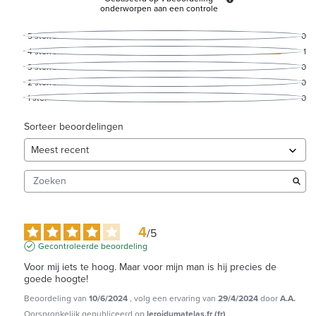
onderworpen aan een controle
5
sterren
0
4
sterren
1
3
sterren
0
2
sterren
0
1
ster
0
Sorteer beoordelingen
4
/
5
Gecontroleerde beoordeling
Voor mij iets te hoog. Maar voor mijn man is hij precies de 
goede hoogte!
Beoordeling van
10/6/2024
, volg een ervaring van
29/4/2024
door
A.A.
Oorspronkelijk gepubliceerd op
leroidumatelas.fr (fr)