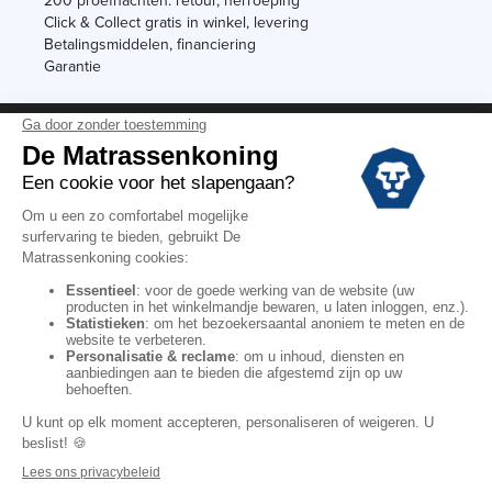
200 proefnachten: retour, herroeping
Click & Collect gratis in winkel, levering
Betalingsmiddelen, financiering
Garantie
Vermeldingen
Black Friday
Voorraadverkoop
Solden
Algemene verkoopvoorwaarden voor winkels
Algemene verkoopvoorwaarden op internet
Wettelijke Bepalingen
Persoonlijke gegevens
Kortingscodes De Matrassenkoning
Copyright © 2022. All rights reserved.