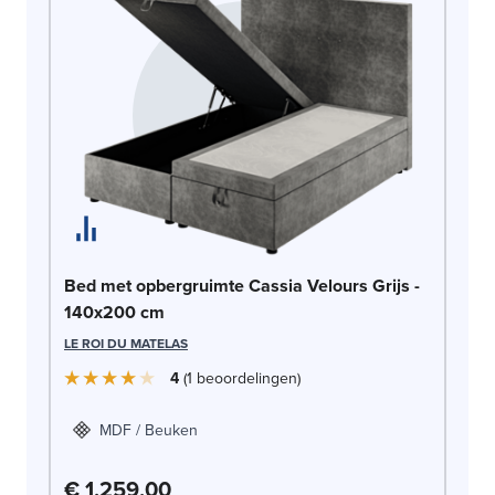
Be
Bed met opbergruimte Cassia Velours Grijs -
1
140x200 cm
LE
LE ROI DU MATELAS
4
1
beoordelingen
MDF / Beuken
€ 1.259,00
€