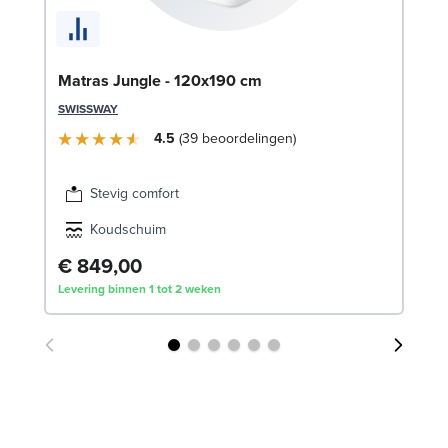
Be
Matras Jungle - 120x190 cm
LE
SWISSWAY
4.5
39
beoordelingen
Stevig comfort
Koudschuim
€ 849,00
€
Levering binnen 1 tot 2 weken
Lev