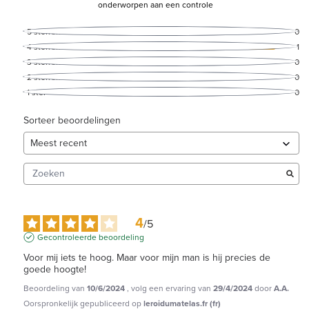
onderworpen aan een controle
5
sterren
0
4
sterren
1
3
sterren
0
2
sterren
0
1
ster
0
Sorteer beoordelingen
4
/
5
Gecontroleerde beoordeling
Voor mij iets te hoog. Maar voor mijn man is hij precies de 
goede hoogte!
Beoordeling van
10/6/2024
, volg een ervaring van
29/4/2024
door
A.A.
Oorspronkelijk gepubliceerd op
leroidumatelas.fr (fr)