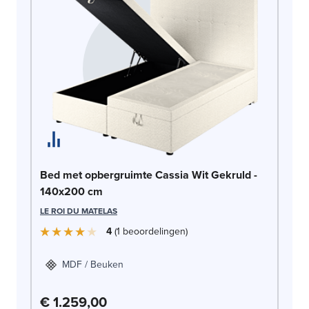
Be
Bed met opbergruimte Cassia Wit Gekruld -
1
140x200 cm
LE
LE ROI DU MATELAS
4
1
beoordelingen
MDF / Beuken
€ 1.259,00
€