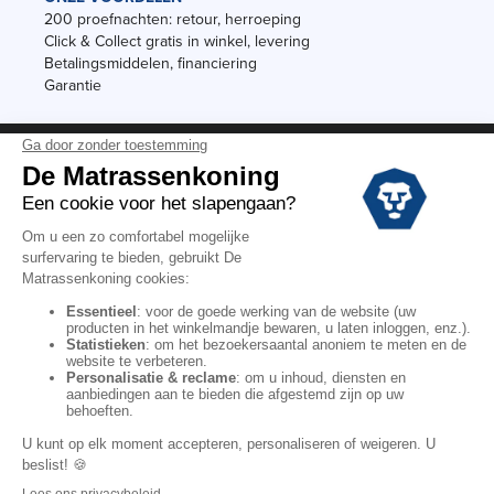
200 proefnachten: retour, herroeping
Click & Collect gratis in winkel, levering
Betalingsmiddelen, financiering
Garantie
Vermeldingen
Black Friday
Voorraadverkoop
Solden
Algemene verkoopvoorwaarden voor winkels
Algemene verkoopvoorwaarden op internet
Wettelijke Bepalingen
Persoonlijke gegevens
Kortingscodes De Matrassenkoning
Copyright © 2022. All rights reserved.