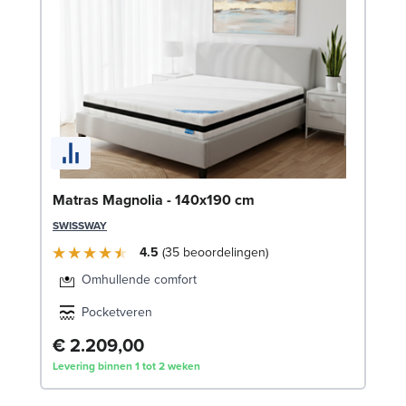
Be
Matras Magnolia - 140x190 cm
1
SWISSWAY
LE
4.5
35
beoordelingen
Omhullende comfort
Pocketveren
€ 2.209,00
€
Levering binnen 1 tot 2 weken
Lev