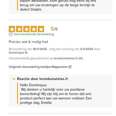
blijven aanbieden. Kom gerust nog eens bij ons 
terug om uw ervaringen op de lange termijn te 
delen! Delphi.
5
/
5
Gecontroleerde beoordeling
Precies wat ik nodig had
Beoordeling van
18/3/2025
, volg een ervaring van
3/3/2025
door
Dominique B.
Oorspronkelijk gepubliceerd op
leroidumatelas.fr (fr)
Originele beoordeling bekijken
Rapporteer
Reactie door
leroidumatelas.fr
Hallo Dominique,

 Wij danken u hartelijk voor uw positieve 
beoordeling! Wij zijn blij om te horen dat ons 
product perfect aan uw wensen voldoet. Een 
prettige dag. Emélie