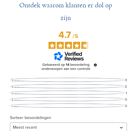
Ontdek waarom klanten er dol op
zijn
4.7
/
5
Gebaseerd op
14
beoordeling
onderworpen aan een controle
5
sterren
11
4
sterren
2
3
sterren
1
2
sterren
0
1
ster
0
Sorteer beoordelingen