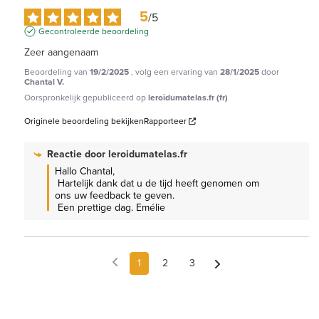
5
/
5
Gecontroleerde beoordeling
Zeer aangenaam
Beoordeling van
19/2/2025
, volg een ervaring van
28/1/2025
door
Chantal V.
Oorspronkelijk gepubliceerd op
leroidumatelas.fr (fr)
Originele beoordeling bekijken
Rapporteer
Reactie door
leroidumatelas.fr
Hallo Chantal,

 Hartelijk dank dat u de tijd heeft genomen om 
ons uw feedback te geven.

 Een prettige dag. Emélie
1
2
3