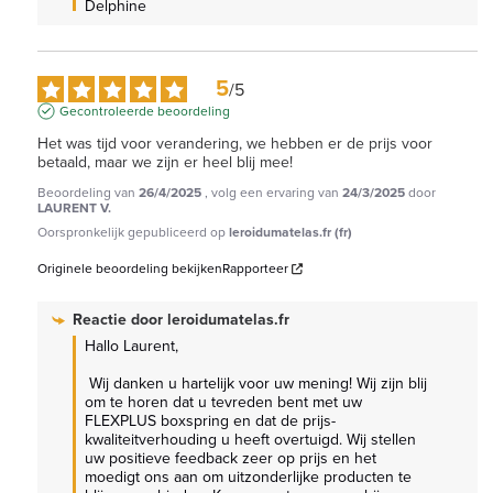
Delphine
5
/
5
Gecontroleerde beoordeling
Het was tijd voor verandering, we hebben er de prijs voor 
betaald, maar we zijn er heel blij mee!
Beoordeling van
26/4/2025
, volg een ervaring van
24/3/2025
door
LAURENT V.
Oorspronkelijk gepubliceerd op
leroidumatelas.fr (fr)
Originele beoordeling bekijken
Rapporteer
Reactie door
leroidumatelas.fr
Hallo Laurent,

 Wij danken u hartelijk voor uw mening! Wij zijn blij 
om te horen dat u tevreden bent met uw 
FLEXPLUS boxspring en dat de prijs-
kwaliteitverhouding u heeft overtuigd. Wij stellen 
uw positieve feedback zeer op prijs en het 
moedigt ons aan om uitzonderlijke producten te 