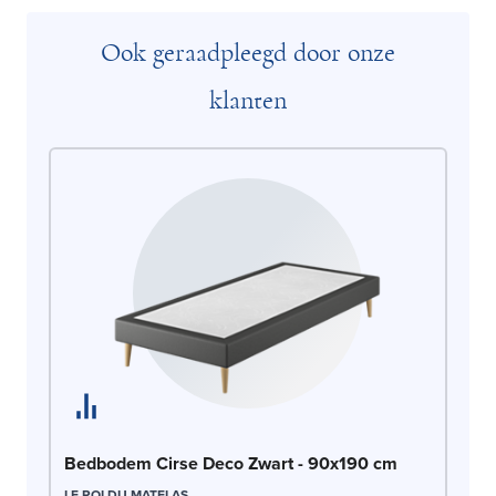
Ook geraadpleegd door onze
klanten
Be
Bedbodem Cirse Deco Zwart - 90x190 cm
LE
LE ROI DU MATELAS