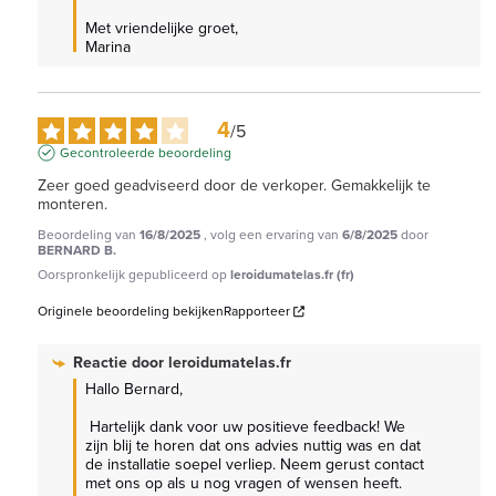
Met vriendelijke groet,

Marina
4
/
5
Gecontroleerde beoordeling
Zeer goed geadviseerd door de verkoper. Gemakkelijk te 
monteren.
Beoordeling van
16/8/2025
, volg een ervaring van
6/8/2025
door
BERNARD B.
Oorspronkelijk gepubliceerd op
leroidumatelas.fr (fr)
Originele beoordeling bekijken
Rapporteer
Reactie door
leroidumatelas.fr
Hallo Bernard,

 Hartelijk dank voor uw positieve feedback! We 
zijn blij te horen dat ons advies nuttig was en dat 
de installatie soepel verliep. Neem gerust contact 
met ons op als u nog vragen of wensen heeft. 