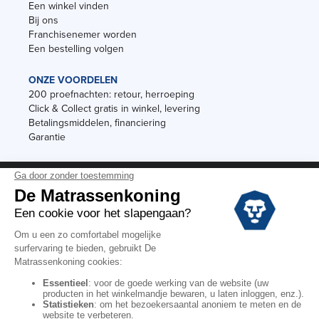
Een winkel vinden
Bij ons
Franchisenemer worden
Een bestelling volgen
ONZE VOORDELEN
200 proefnachten: retour, herroeping
Click & Collect gratis in winkel, levering
Betalingsmiddelen, financiering
Garantie
Vermeldingen
Black Friday
Voorraadverkoop
Solden
Algemene verkoopvoorwaarden voor winkels
Algemene verkoopvoorwaarden op internet
Wettelijke Bepalingen
Persoonlijke gegevens