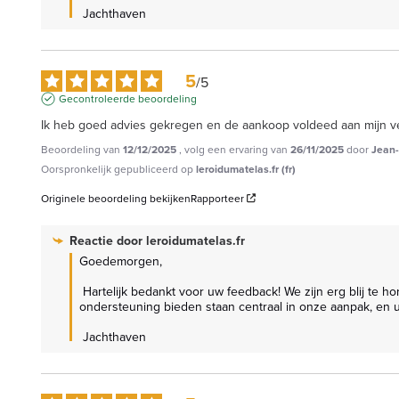
 Jachthaven
5
/
5
Gecontroleerde beoordeling
Ik heb goed advies gekregen en de aankoop voldeed aan mijn v
Beoordeling van
12/12/2025
, volg een ervaring van
26/11/2025
door
Jean-
Oorspronkelijk gepubliceerd op
leroidumatelas.fr (fr)
Originele beoordeling bekijken
Rapporteer
Reactie door
leroidumatelas.fr
Goedemorgen,

 Hartelijk bedankt voor uw feedback! We zijn erg blij te horen dat ons advies nuttig was en dat uw aankoop volledig aan uw verwachtingen voldeed. Luisteren naar anderen en persoonlijke 
ondersteuning bieden staan centraal in onze aanpak, en 
 Jachthaven