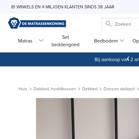
Skip to Content
81 WINKELS EN 4 MILJOEN KLANTEN SINDS 38 JAAR
Set
Matras
Bedbodem
Op
beddengoed
Bij aankoop van 2 art
Huis
Dekbed, hoofdkussen
Dekbed
Donzen dekbed