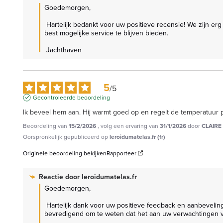
Goedemorgen,

 Hartelijk bedankt voor uw positieve recensie! We zijn erg blij te horen dat u tevreden bent met ons product. Uw feedback is van onschatbare waarde voor ons en motiveert ons team om de 
best mogelijke service te blijven bieden.

 Jachthaven
5
/
5
Gecontroleerde beoordeling
Ik beveel hem aan. Hij warmt goed op en regelt de temperatuur 
Beoordeling van
15/2/2026
, volg een ervaring van
31/1/2026
door
CLAIRE 
Oorspronkelijk gepubliceerd op
leroidumatelas.fr (fr)
Originele beoordeling bekijken
Rapporteer
Reactie door
leroidumatelas.fr
Goedemorgen,

 Hartelijk dank voor uw positieve feedback en aanbeveling. We zijn erg blij te horen dat u volledig tevreden bent met het product en dat het de warmte perfect reguleert. Het is zeer 
bevredigend om te weten dat het aan uw verwachtingen v