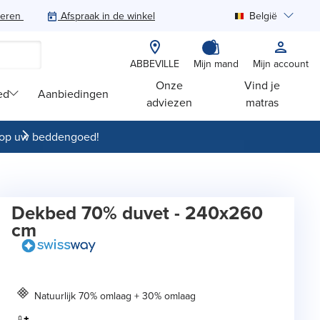
teren
Afspraak in de winkel
België
Zoeken
ABBEVILLE
Mijn mand
Mijn account
Onze
Vind je
ed
Aanbiedingen
adviezen
matras
op uw beddengoed!
Dekbed 70% duvet - 240x260
cm
Natuurlijk 70% omlaag + 30% omlaag