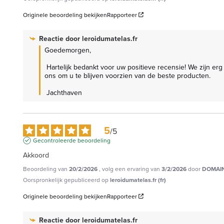
Originele beoordeling bekijken
Rapporteer
Reactie door
leroidumatelas.fr
Goedemorgen,

 Hartelijk bedankt voor uw positieve recensie! We zijn erg blij te horen dat u de lichtheid en warmte van uw dekbed waardeert. Uw tevredenheid is onze prioriteit en uw feedback motiveert 
ons om u te blijven voorzien van de beste producten.

 Jachthaven
5
/
5
Gecontroleerde beoordeling
Akkoord
Beoordeling van
20/2/2026
, volg een ervaring van
3/2/2026
door
DOMAIN
Oorspronkelijk gepubliceerd op
leroidumatelas.fr (fr)
Originele beoordeling bekijken
Rapporteer
Reactie door
leroidumatelas.fr