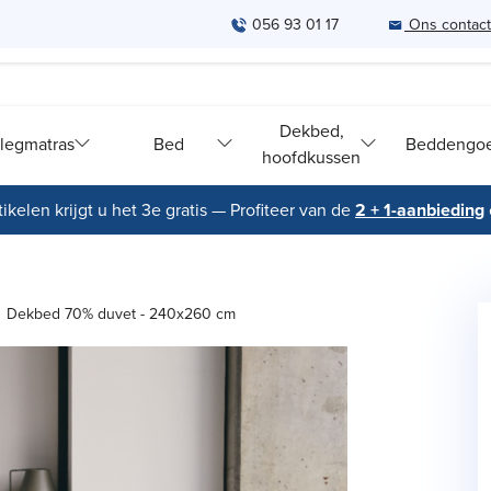
056 93 01 17
Ons contac
Dekbed,
legmatras
Bed
Beddengo
hoofdkussen
ikelen krijgt u het 3e gratis — Profiteer van de
2 + 1-aanbieding
Dekbed 70% duvet - 240x260 cm