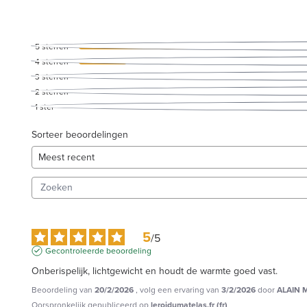
5
sterren
4
sterren
3
sterren
2
sterren
1
ster
Sorteer beoordelingen
5
/
5
Gecontroleerde beoordeling
Onberispelijk, lichtgewicht en houdt de warmte goed vast.
Beoordeling van
20/2/2026
, volg een ervaring van
3/2/2026
door
ALAIN M
Oorspronkelijk gepubliceerd op
leroidumatelas.fr (fr)