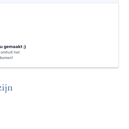
ou gemaakt ;)
 omhult het
n komen!
ijn