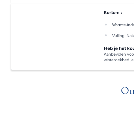
Kortom :
Warmte-inde
Vulling: Na
Heb je het ko
Aanbevolen voor
winterdekbed je 
On