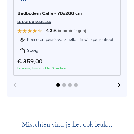
Be
Bedbodem Calla - 70x200 cm
LE
LE ROI DU MATELAS
4.2
6
beoordelingen
Frame en passieve lamellen in wit sparrenhout
Stevig
€ 359,00
€
Levering binnen 1 tot 2 weken
Lev
Misschien vind je het ook leuk...