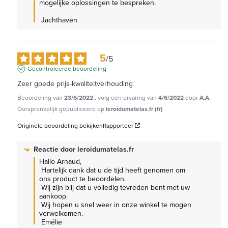
mogelijke oplossingen te bespreken.

 Jachthaven
5
/
5
Gecontroleerde beoordeling
Zeer goede prijs-kwaliteitverhouding
Beoordeling van
23/6/2022
, volg een ervaring van
4/6/2022
door
A.A.
Oorspronkelijk gepubliceerd op
leroidumatelas.fr (fr)
Originele beoordeling bekijken
Rapporteer
Reactie door
leroidumatelas.fr
Hallo Arnaud,

 Hartelijk dank dat u de tijd heeft genomen om 
ons product te beoordelen.

 Wij zijn blij dat u volledig tevreden bent met uw 
aankoop.

 Wij hopen u snel weer in onze winkel te mogen 
verwelkomen.

 Emélie