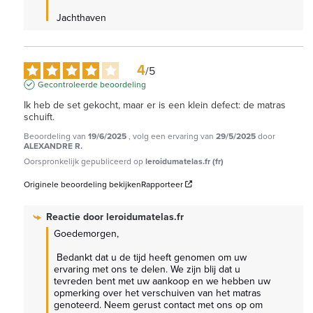
 Jachthaven
4
/
5
Gecontroleerde beoordeling
Ik heb de set gekocht, maar er is een klein defect: de matras 
schuift.
Beoordeling van
19/6/2025
, volg een ervaring van
29/5/2025
door
ALEXANDRE R.
Oorspronkelijk gepubliceerd op
leroidumatelas.fr (fr)
Originele beoordeling bekijken
Rapporteer
Reactie door
leroidumatelas.fr
Goedemorgen,

 Bedankt dat u de tijd heeft genomen om uw 
ervaring met ons te delen. We zijn blij dat u 
tevreden bent met uw aankoop en we hebben uw 
opmerking over het verschuiven van het matras 
genoteerd. Neem gerust contact met ons op om 