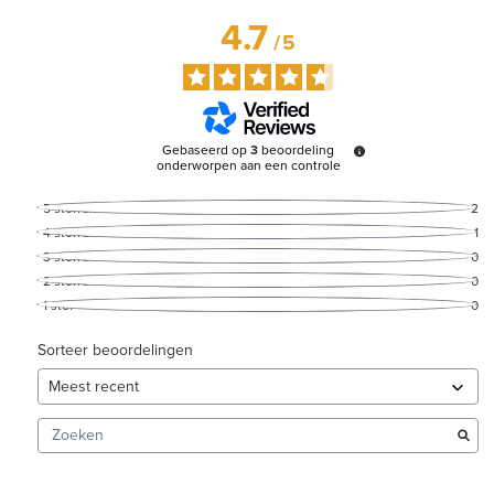
4.7
/
5
Gebaseerd op
3
beoordeling
onderworpen aan een controle
5
sterren
2
4
sterren
1
3
sterren
0
2
sterren
0
1
ster
0
Sorteer beoordelingen