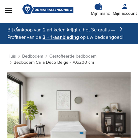
Skip to Content
Mijn mand
Mijn account
Bij aankoop van 2 artikelen krijgt u het 3e gratis —
Profiteer van de
2 + 1-aanbieding
op uw beddengoed!
Huis
Bedbodem
Gestoffeerde bedbodem
Bedbodem Calla Deco Beige - 70x200 cm