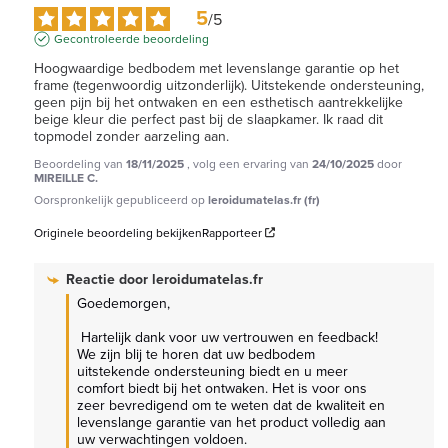
5
/
5
Gecontroleerde beoordeling
Hoogwaardige bedbodem met levenslange garantie op het 
frame (tegenwoordig uitzonderlijk). Uitstekende ondersteuning, 
geen pijn bij het ontwaken en een esthetisch aantrekkelijke 
beige kleur die perfect past bij de slaapkamer. Ik raad dit 
topmodel zonder aarzeling aan.
Beoordeling van
18/11/2025
, volg een ervaring van
24/10/2025
door
MIREILLE C.
Oorspronkelijk gepubliceerd op
leroidumatelas.fr (fr)
Originele beoordeling bekijken
Rapporteer
Reactie door
leroidumatelas.fr
Goedemorgen,

 Hartelijk dank voor uw vertrouwen en feedback! 
We zijn blij te horen dat uw bedbodem 
uitstekende ondersteuning biedt en u meer 
comfort biedt bij het ontwaken. Het is voor ons 
zeer bevredigend om te weten dat de kwaliteit en 
levenslange garantie van het product volledig aan 
uw verwachtingen voldoen.
