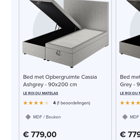
Bed met Opbergruimte Cassia
Bed met
Ashgrey - 90x200 cm
Grey - 
LE ROI DU MATELAS
LE ROI DU
4
1
beoordelingen
MDF / Beuken
MDF 
€ 779,00
€ 77