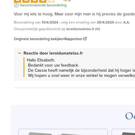
Gecontroleerde beoordeling
Voor mij iets te hoog. Maar voor mijn man is hij precies de goed
Beoordeling van
10/6/2024
, volg een ervaring van
29/4/2024
door
A.A.
Oorspronkelijk gepubliceerd op
leroidumatelas.fr (fr)
Originele beoordeling bekijken
Rapporteer
Reactie door
leroidumatelas.fr
Hallo Elisabeth,

 Bedankt voor uw feedback.

 De Cassia heeft namelijk de bijzonderheid dat hij hoger is dan een klassieke boxspring, omdat het een opbergbed is.

 Wij hopen u snel weer in onze winkel te mogen verwelk
Oo