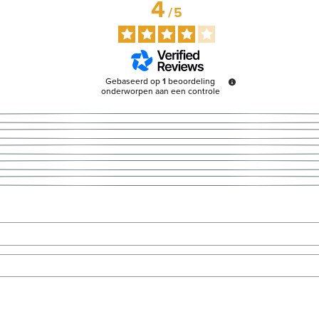
4
/
5
Gebaseerd op
1
beoordeling
onderworpen aan een controle