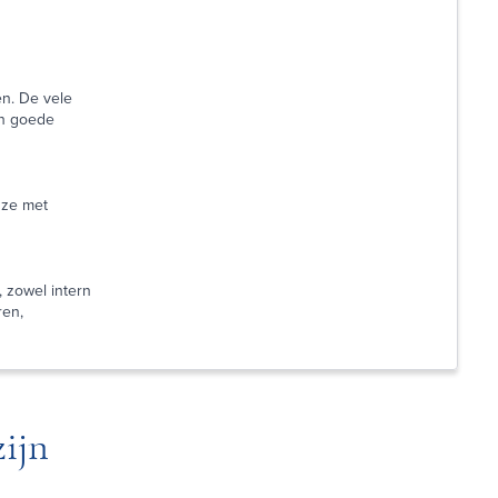
n. De vele
en goede
nze met
 zowel intern
ren,
ijn