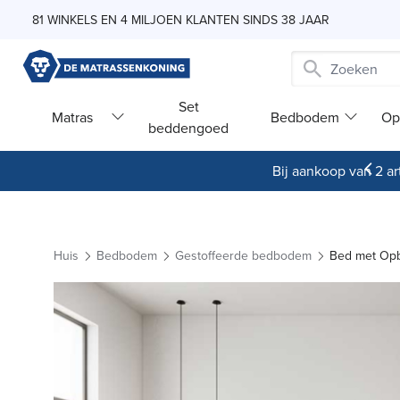
Skip to Content
81 WINKELS EN 4 MILJOEN KLANTEN SINDS 38 JAAR
Set
Matras
Bedbodem
Op
beddengoed
Bij aankoop van 2 art
Huis
Bedbodem
Gestoffeerde bedbodem
Bed met Opb