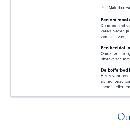
Materiaal v
Een optimaal 
De (droom)rol v
veren bieden je 
ventilatie van j
Een bed dat 
Omdat een hoogw
uitstekende mat
De kofferbed 
Het is voor ons
als met onze pa
samenstellen en
On