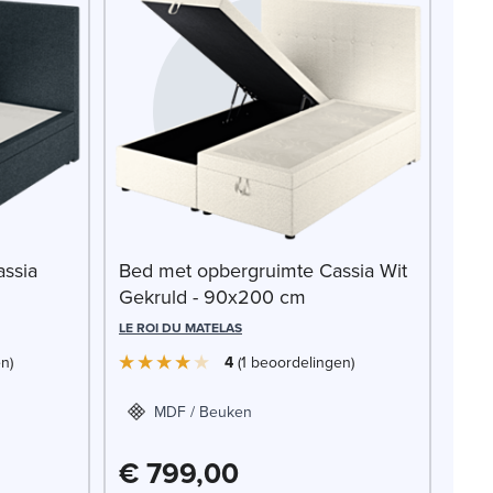
ssia
Bed met opbergruimte Cassia Wit
Gekruld - 90x200 cm
LE ROI DU MATELAS
en
4
1
beoordelingen
MDF / Beuken
€ 799,00