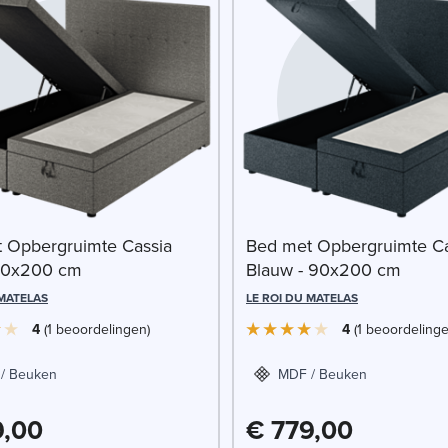
 Opbergruimte Cassia
Bed met Opbergruimte Ca
90x200 cm
Blauw - 90x200 cm
 MATELAS
LE ROI DU MATELAS
4
1
beoordelingen
4
1
beoordeling
/ Beuken
MDF / Beuken
9,00
€ 779,00