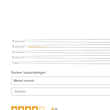
5
sterren
4
sterren
3
sterren
2
sterren
1
ster
Sorteer beoordelingen
4
/
5