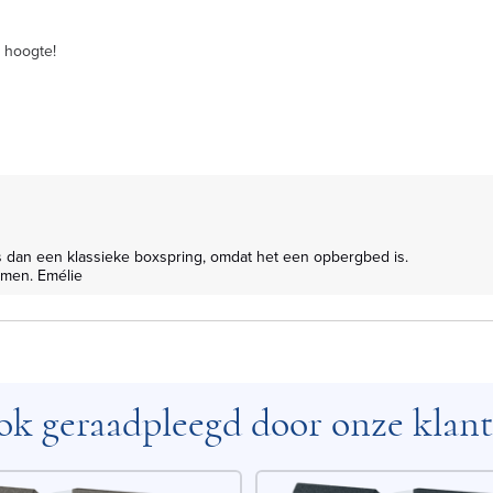
e hoogte!
omen. Emélie
k geraadpleegd door onze klan