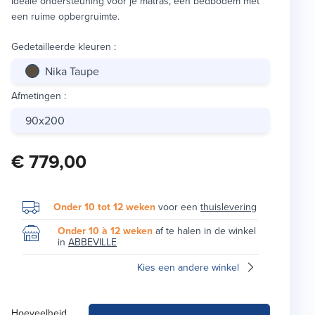
Ideale ondersteuning voor je matras, een bedbodem met
een ruime opbergruimte.
Gedetailleerde kleuren
:
Nika Taupe
Afmetingen
:
90x200
€ 779,00
Onder 10 tot 12 weken
voor een
thuislevering
Onder 10 à 12 weken
af te halen in de winkel
in
ABBEVILLE
Kies een andere winkel
Hoeveelheid