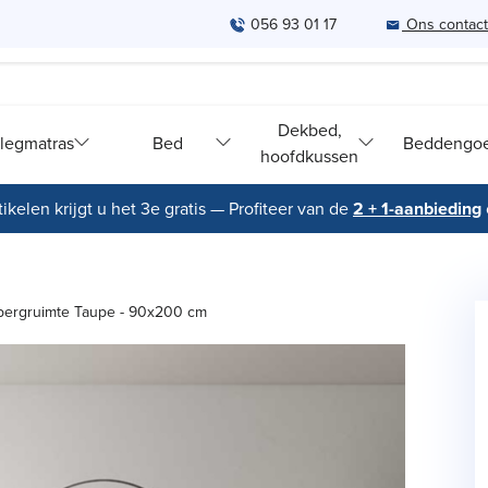
056 93 01 17
Ons contac
Dekbed,
legmatras
Bed
Beddengo
hoofdkussen
ikelen krijgt u het 3e gratis — Profiteer van de
2 + 1-aanbieding
ergruimte Taupe - 90x200 cm