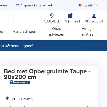
teren
Afspraak in de winkel
België
Zoeken
ABBEVILLE
Mijn mand
Mijn account
Onze
Vind je
ed
Aanbiedingen
adviezen
matras
op uw beddengoed!
Bed met Opbergruimte Taupe -
90x200 cm
MDF / Beuken