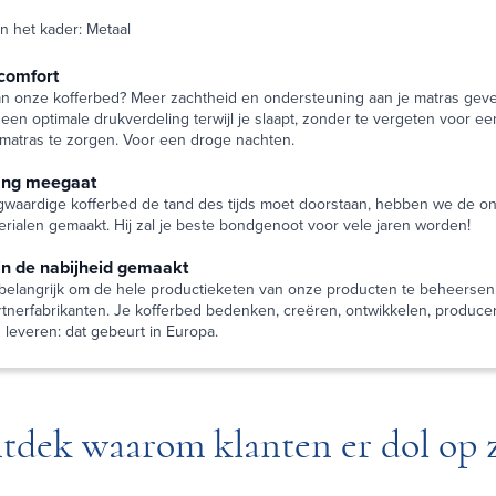
an het kader: Metaal
comfort
an onze kofferbed? Meer zachtheid en ondersteuning aan je matras geve
een optimale drukverdeling terwijl je slaapt, zonder te vergeten voor e
e matras te zorgen. Voor een droge nachten.
lang meegaat
aardige kofferbed de tand des tijds moet doorstaan, hebben we de o
erialen gemaakt. Hij zal je beste bondgenoot voor vele jaren worden!
in de nabijheid gemaakt
 belangrijk om de hele productieketen van onze producten te beheersen,
rtnerfabrikanten. Je kofferbed bedenken, creëren, ontwikkelen, produce
 leveren: dat gebeurt in Europa.
tdek waarom klanten er dol op z