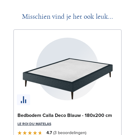
Misschien vind je het ook leuk...
Be
Bedbodem Calla Deco Blauw - 180x200 cm
9
LE ROI DU MATELAS
LE
4.7
3
beoordelingen