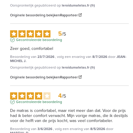
Oorspronkelijk gepubliceerd op
leroidumatelas.fr (fr)
Originele beoordeling bekijken
Rapporteer
5
/
5
Gecontroleerde beoordeling
Zeer goed, comfortabel
Beoordeling van
23/7/2026
, volg een ervaring van
8/7/2026
door
JEAN-
MICHEL J.
Oorspronkelijk gepubliceerd op
leroidumatelas.fr (fr)
Originele beoordeling bekijken
Rapporteer
4
/
5
Gecontroleerde beoordeling
De matras is comfortabel, maar niet meer dan dat. Voor de prijs 
had ik beter comfort verwacht. Mijn vorige matras, die ik destijds 
voor de helft van de prijs kocht, was veel comfortabeler.
Beoordeling van
3/6/2026
, volg een ervaring van
8/5/2026
door
MARTIAL D.