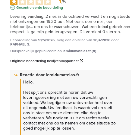
1
/
5
Gecontroleerde beoordeling
Levering vandaag, 2 mei, in de ochtend verwacht en nog steeds 
niet ontvangen om 19.30 uur. Niet eens een e-mail, een 
telefoontje... om ons te waarschuwen. Wat een totaal gebrek aan 
respect. Ik ga mijn geld terugvragen. Dit verdient 0 sterren.
Beoordeling van
10/5/2026
, volg een ervaring van
20/4/2026
door
RAPHAEL S.
Oorspronkelijk gepubliceerd op
leroidumatelas.fr (fr)
Originele beoordeling bekijken
Rapporteer
Reactie door
leroidumatelas.fr
Hallo, 

Het spijt ons oprecht te horen dat uw 
leveringservaring niet aan uw verwachtingen 
voldeed. We begrijpen uw ontevredenheid over 
dit ongemak. Uw feedback is waardevol en stelt 
ons in staat om onze diensten elke dag te 
verbeteren. We nodigen u uit om rechtstreeks 
contact met ons op te nemen om deze situatie zo 
goed mogelijk op te lossen. 
