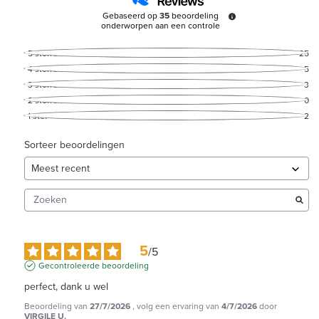
Gebaseerd op
35
beoordeling
onderworpen aan een controle
5
sterren
25
4
sterren
5
3
sterren
3
2
sterren
0
1
ster
2
Sorteer beoordelingen
5
/
5
Gecontroleerde beoordeling
perfect, dank u wel
Beoordeling van
27/7/2026
, volg een ervaring van
4/7/2026
door
VIRGILE U.