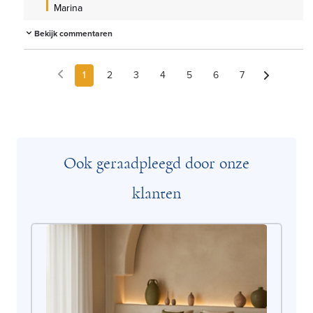
Marina
Bekijk commentaren
1
2
3
4
5
6
7
Ook geraadpleegd door onze
klanten