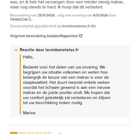
was, en ik heb het vervangen door een minder stevig matras, 
maar nog steeds te hard. Ik hoop dat dit verbetert.
Beoordeling van
25/5/2026
, volg een ervaring van
8/5/2026
door
FRANCOIS C.
Oorspronkelijk gepubliceerd op
leroidumatelas.fr (fr)
Originele beoordeling bekijken
Rapporteer
Reactie door
leroidumatelas.fr
Hallo, 

Bedankt voor het delen van uw ervaring. We 
begrijpen uw situatie volkomen en weten hoe 
belangrijk de keuze van een matras is voor de 
slaapkwaliteit. Het duurt meestal enkele weken 
voordat het lichaam gewend is aan een nieuwe 
matras en de juiste positie vindt. We hopen dat 
uw comfort geleidelijk zal verbeteren en blijven 
tot uw beschikking indien nodig.

Marina