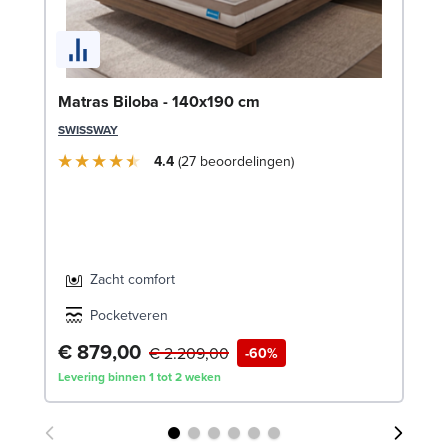
La
Matras Biloba - 140x190 cm
c
SWISSWAY
LE
4.4
27
beoordelingen
Zacht comfort
Pocketveren
€
€ 879,00
€ 2.209,00
-60%
Levering binnen 1 tot 2 weken
Lev