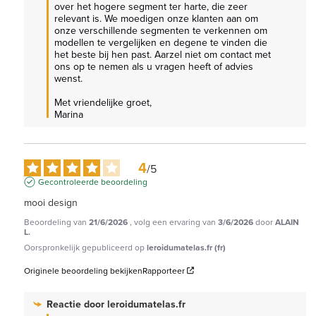
over het hogere segment ter harte, die zeer 
relevant is. We moedigen onze klanten aan om 
onze verschillende segmenten te verkennen om 
modellen te vergelijken en degene te vinden die 
het beste bij hen past. Aarzel niet om contact met 
ons op te nemen als u vragen heeft of advies 
wenst.

Met vriendelijke groet,

Marina
4
/
5
Gecontroleerde beoordeling
mooi design
Beoordeling van
21/6/2026
, volg een ervaring van
3/6/2026
door
ALAIN
L.
Oorspronkelijk gepubliceerd op
leroidumatelas.fr (fr)
Originele beoordeling bekijken
Rapporteer
Reactie door
leroidumatelas.fr