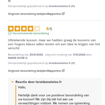
W.
Oorspronkelijk gepubliceerd op
leroidumatelas.fr (fr)
Originele beoordeling bekijken
Rapporteer
4
/
5
Gecontroleerde beoordeling
Uitstekende kussen, maar we hadden graag de kussens van 
een hogere klasse willen testen om een idee te krijgen van het 
verschil.
Beoordeling van
25/6/2026
, volg een ervaring van
11/6/2026
door
MARIE-ROSE D.
Oorspronkelijk gepubliceerd op
leroidumatelas.fr (fr)
Originele beoordeling bekijken
Rapporteer
Reactie door
leroidumatelas.fr
Hallo,

Hartelijk dank voor uw positieve beoordeling van 
uw kussen! We zijn blij dat het aan uw 
verwachtingen voldoet. We nemen uw opmerking 