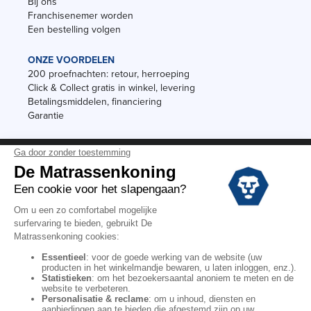
Bij ons
Franchisenemer worden
Een bestelling volgen
ONZE VOORDELEN
200 proefnachten: retour, herroeping
Click & Collect gratis in winkel, levering
Betalingsmiddelen, financiering
Garantie
Vermeldingen
Black Friday
Voorraadverkoop
Solden
Algemene verkoopvoorwaarden voor winkels
Algemene verkoopvoorwaarden op internet
Wettelijke Bepalingen
Persoonlijke gegevens
Kortingscodes De Matrassenkoning