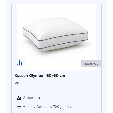
Exclu web
Se
Kussen Olympe - 60x60 cm
tr
OLI
SW
Verstelbaar
Memory Gel cubes 720g + 1% vezel