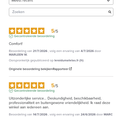
5
/
5
Gecontroleerde beoordeling
Comfort!
Beoordeling van
21/7/2026
, volg een ervaring van
4/7/2026
door
MARLEEN W.
Oorspronkelijk gepubliceerd op
leroidumatelas.fr (fr)
Originele beoordeling bekijken
Rapporteer
5
/
5
Gecontroleerde beoordeling
Uitzonderlijke service… Deskundigheid, beschikbaarheid, 
professionaliteit en buitengewone vriendelijkheid. Ik raad deze 
winkel aan iedereen aan.
Beoordeling van
14/7/2026
, volg een ervaring van
24/6/2026
door
MARC