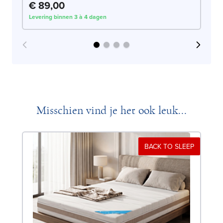
€ 89,00
€
Levering binnen 3 à 4 dagen
Lev
Misschien vind je het ook leuk...
BACK TO SLEEP