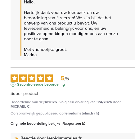
Hallo,

Hartelijk dank voor uw feedback en uw 
beoordeling van 4 sterren! We zijn blij dat het 
ontwerp van ons product u bevalt. Uw 
tevredenheid is belangrijk voor ons, en uw 
positieve opmerkingen moedigen ons aan om zo 
door te gaan.

Met vriendelijke groet.

Marina
5
/
5
Gecontroleerde beoordeling
Super product
Beoordeling van
28/4/2026
, volg een ervaring van
3/4/2026
door
MICKAEL C.
Oorspronkelijk gepubliceerd op
leroidumatelas.fr (fr)
Originele beoordeling bekijken
Rapporteer
Reactie door
leroidumatelas.fr