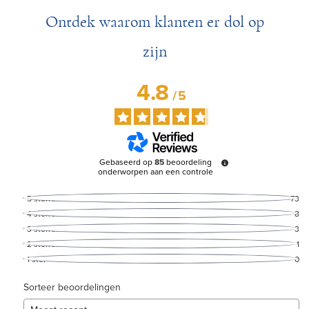
Ontdek waarom klanten er dol op
zijn
4.8
/
5
Gebaseerd op
85
beoordeling
onderworpen aan een controle
5
sterren
73
4
sterren
8
3
sterren
3
2
sterren
1
1
ster
0
Sorteer beoordelingen