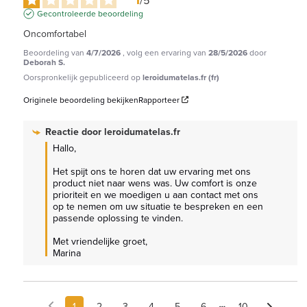
/
5
Gecontroleerde beoordeling
Oncomfortabel
Beoordeling van
4/7/2026
, volg een ervaring van
28/5/2026
door
Deborah S.
Oorspronkelijk gepubliceerd op
leroidumatelas.fr (fr)
Originele beoordeling bekijken
Rapporteer
Reactie door
leroidumatelas.fr
Hallo,

Het spijt ons te horen dat uw ervaring met ons 
product niet naar wens was. Uw comfort is onze 
prioriteit en we moedigen u aan contact met ons 
op te nemen om uw situatie te bespreken en een 
passende oplossing te vinden.

Met vriendelijke groet,

Marina
1
2
3
4
5
6
10