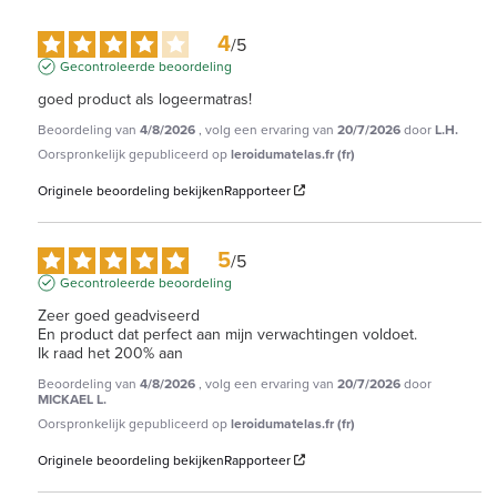
4
/
5
Gecontroleerde beoordeling
goed product als logeermatras!
Beoordeling van
4/8/2026
, volg een ervaring van
20/7/2026
door
L.H.
Oorspronkelijk gepubliceerd op
leroidumatelas.fr (fr)
Originele beoordeling bekijken
Rapporteer
5
/
5
Gecontroleerde beoordeling
Zeer goed geadviseerd 

En product dat perfect aan mijn verwachtingen voldoet. 

Ik raad het 200% aan
Beoordeling van
4/8/2026
, volg een ervaring van
20/7/2026
door
MICKAEL L.
Oorspronkelijk gepubliceerd op
leroidumatelas.fr (fr)
Originele beoordeling bekijken
Rapporteer