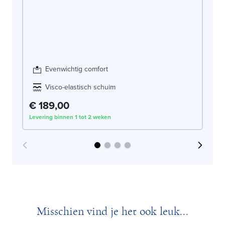
Ma
DO
Evenwichtig comfort
Visco-elastisch schuim
€ 189,00
€
Levering binnen 1 tot 2 weken
Lev
Misschien vind je het ook leuk...