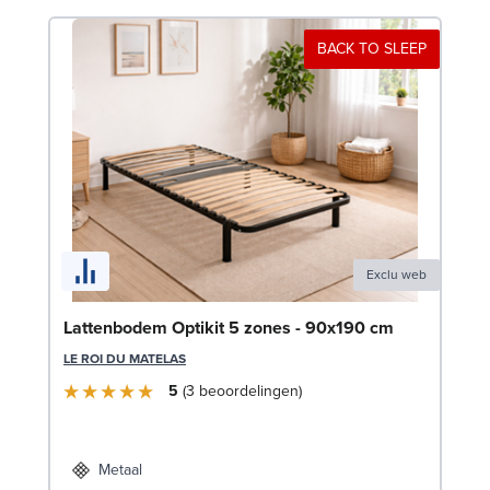
BACK TO SLEEP
Exclu web
Se
Lattenbodem Optikit 5 zones - 90x190 cm
SW
LE ROI DU MATELAS
5
3
beoordelingen
€
Lev
Metaal