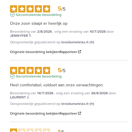
5
/
5
Gecontroleerde beoordeling
Onze zoon slaapt er heerlijk op
Beoordeling van
2/8/2026
, volg een ervaring van
10/7/2026
door
JENNYFER T.
Oorspronkelijk gepubliceerd op
leroidumatelas.fr (fr)
Originele beoordeling bekijken
Rapporteer
5
/
5
Gecontroleerde beoordeling
Heel comfortabel, voldoet aan onze verwachtingen
Beoordeling van
14/7/2026
, volg een ervaring van
26/6/2026
door
LAURENT J.
Oorspronkelijk gepubliceerd op
leroidumatelas.fr (fr)
Originele beoordeling bekijken
Rapporteer
1