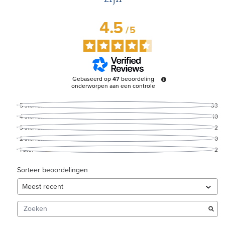
4.5
/
5
Gebaseerd op
47
beoordeling
onderworpen aan een controle
5
sterren
33
4
sterren
10
3
sterren
2
2
sterren
0
1
ster
2
Sorteer beoordelingen