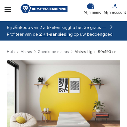
Skip to Content
Mijn mand
Mijn account
Bij aankoop van 2 artikelen krijgt u het 3e gratis —
Profiteer van de
2 + 1-aanbieding
op uw beddengoed!
Huis
Matras
Goedkope matras
Matras Ligo - 90x190 cm