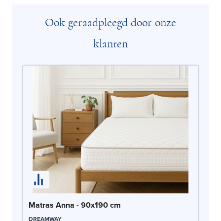
Ook geraadpleegd door onze
klanten
Ma
Matras Anna - 90x190 cm
OLI
DREAMWAY