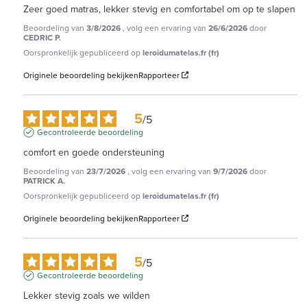
Zeer goed matras, lekker stevig en comfortabel om op te slapen
Beoordeling van
3/8/2026
, volg een ervaring van
26/6/2026
door
CEDRIC P.
Oorspronkelijk gepubliceerd op
leroidumatelas.fr (fr)
Originele beoordeling bekijken
Rapporteer
5
/
5
Gecontroleerde beoordeling
comfort en goede ondersteuning
Beoordeling van
23/7/2026
, volg een ervaring van
9/7/2026
door
PATRICK A.
Oorspronkelijk gepubliceerd op
leroidumatelas.fr (fr)
Originele beoordeling bekijken
Rapporteer
5
/
5
Gecontroleerde beoordeling
Lekker stevig zoals we wilden