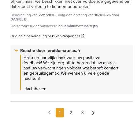
blijken, maar we beschikken niet over voldoende gegevens om 
dat aspect volledig te kunnen beoordelen.
Beoordeling van
22/1/2026
, volg een ervaring van
10/1/2026
door
DANIEL B.
Oorspronkelijk gepubliceerd op
leroidumatelas.fr (fr)
Originele beoordeling bekijken
Rapporteer
Reactie door
leroidumatelas.fr
Hallo en hartelijk dank voor uw positieve 
feedback! We zijn erg blij te horen dat uw matras 
aan uw verwachtingen voldoet wat betreft comfort 
en gebruiksgemak. We wensen u vele goede 
nachten!

 Jachthaven
1
2
3