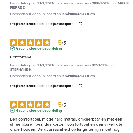
Beoordeling van
21/7/2026
, volg een ervaring van
29/6/2026
door
MARIE
PIERRE D.
Oorspronkelijk gepubliceerd op
leroidumatelas.fr (fr)
Originele beoordeling bekijken
Rapporteer
5
/
5
Gecontroleerde beoordeling
Comfortabel
Beoordeling van
21/7/2026
, volg een ervaring van
3/7/2026
door
STEPHANE K.
Oorspronkelijk gepubliceerd op
leroidumatelas.fr (fr)
Originele beoordeling bekijken
Rapporteer
5
/
5
Gecontroleerde beoordeling
Een comfortabel, middelhard matras, omkeerbaar en met een 
afneembare hoes, dus kortom, comfortabel en gemakkelijk te 
onderhouden. De duurzaamheid op lange termijn moet nog 