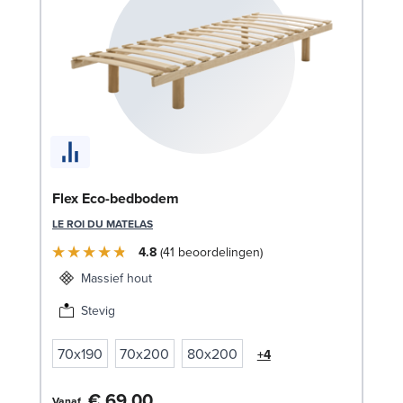
Se
Flex Eco-bedbodem
SW
LE ROI DU MATELAS
€
4.8
41
beoordelingen
Lev
Massief hout
Stevig
70x190
70x200
80x200
+4
€ 69,00
Vanaf