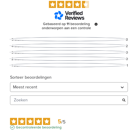
Gebaseerd op
11
beoordeling
onderworpen aan een controle
5
sterren
8
4
sterren
2
3
sterren
0
2
sterren
0
1
ster
1
Sorteer beoordelingen
5
/
5
Gecontroleerde beoordeling