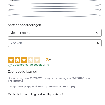
3
sterren
3
2
sterren
3
1
ster
2
Sorteer beoordelingen
3
/
5
Gecontroleerde beoordeling
Zeer goede kwaliteit
Beoordeling van
31/7/2026
, volg een ervaring van
7/7/2026
door
LAURENT G.
Oorspronkelijk gepubliceerd op
leroidumatelas.fr (fr)
Originele beoordeling bekijken
Rapporteer