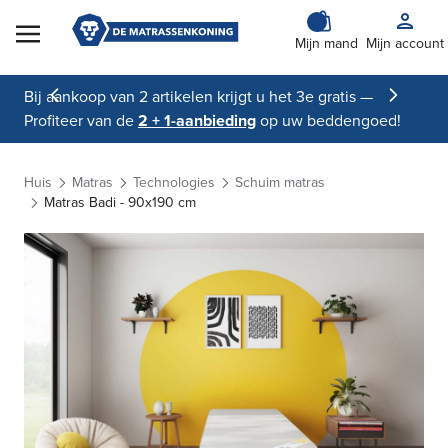
Skip to Content
Mijn mand
Mijn account
Bij aankoop van 2 artikelen krijgt u het 3e gratis —
Profiteer van de
2 + 1-aanbieding
op uw beddengoed!
Huis
Matras
Technologies
Schuim matras
Matras Badi - 90x190 cm