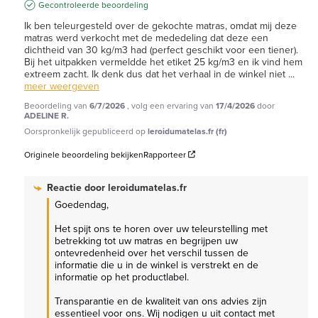
Gecontroleerde beoordeling
Ik ben teleurgesteld over de gekochte matras, omdat mij deze 
matras werd verkocht met de mededeling dat deze een 
dichtheid van 30 kg/m3 had (perfect geschikt voor een tiener). 
Bij het uitpakken vermeldde het etiket 25 kg/m3 en ik vind hem 
extreem zacht. Ik denk dus dat het verhaal in de winkel niet 
...
meer weergeven
Beoordeling van
6/7/2026
, volg een ervaring van
17/4/2026
door
ADELINE R.
Oorspronkelijk gepubliceerd op
leroidumatelas.fr (fr)
Originele beoordeling bekijken
Rapporteer
Reactie door
leroidumatelas.fr
Goedendag,

Het spijt ons te horen over uw teleurstelling met 
betrekking tot uw matras en begrijpen uw 
ontevredenheid over het verschil tussen de 
informatie die u in de winkel is verstrekt en de 
informatie op het productlabel.

Transparantie en de kwaliteit van ons advies zijn 
essentieel voor ons. Wij nodigen u uit contact met 