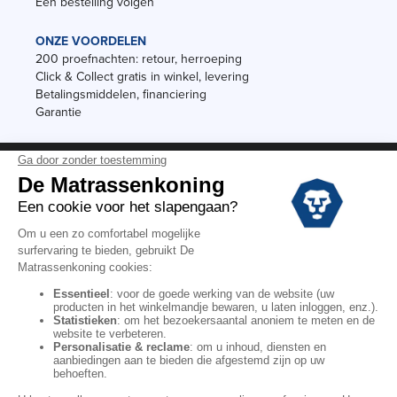
Een bestelling volgen
ONZE VOORDELEN
200 proefnachten: retour, herroeping
Click & Collect gratis in winkel, levering
Betalingsmiddelen, financiering
Garantie
Vermeldingen
Black Friday
Voorraadverkoop
Solden
Algemene verkoopvoorwaarden voor winkels
Algemene verkoopvoorwaarden op internet
Wettelijke Bepalingen
Persoonlijke gegevens
Kortingscodes De Matrassenkoning