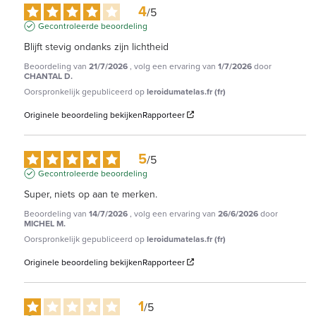
4
/
5
Gecontroleerde beoordeling
Blijft stevig ondanks zijn lichtheid
Beoordeling van
21/7/2026
, volg een ervaring van
1/7/2026
door
CHANTAL D.
Oorspronkelijk gepubliceerd op
leroidumatelas.fr (fr)
Originele beoordeling bekijken
Rapporteer
5
/
5
Gecontroleerde beoordeling
Super, niets op aan te merken.
Beoordeling van
14/7/2026
, volg een ervaring van
26/6/2026
door
MICHEL M.
Oorspronkelijk gepubliceerd op
leroidumatelas.fr (fr)
Originele beoordeling bekijken
Rapporteer
1
/
5