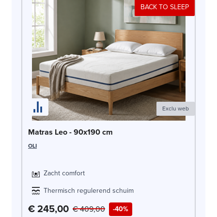
BACK TO SLEEP
Exclu web
Ma
Matras Leo - 90x190 cm
OLI
OLI
Zacht comfort
Thermisch regulerend schuim
€ 245,00
€
€ 409,00
-40%