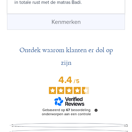
in totale rust met de matras Badi.
Kenmerken
Ontdek waarom klanten er dol op
zijn
4.4
/
5
Gebaseerd op
67
beoordeling
onderworpen aan een controle
5
sterren
45
4
sterren
14