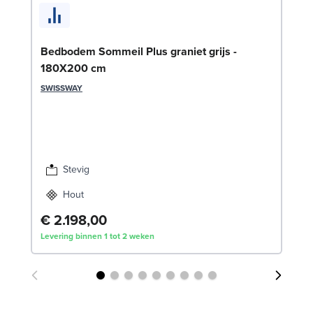
Se
Bedbodem Sommeil Plus graniet grijs -
180X200 cm
SW
SWISSWAY
€
Lev
Stevig
Hout
€ 2.198,00
Levering binnen 1 tot 2 weken