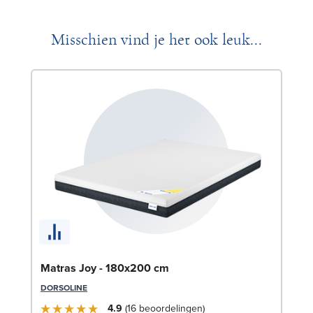
Misschien vind je het ook leuk...
Be
Matras Joy - 180x200 cm
80
DORSOLINE
SW
4.9
16
beoordelingen