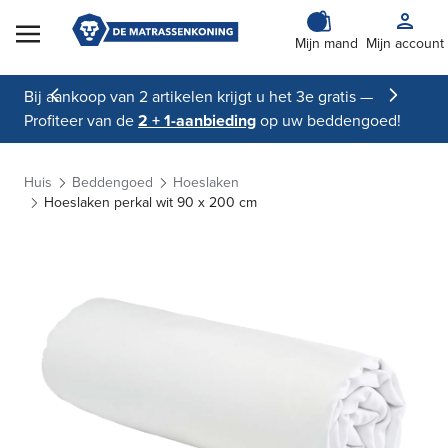
Skip to Content
Mijn mand
Mijn account
Bij aankoop van 2 artikelen krijgt u het 3e gratis —
Profiteer van de
2 + 1-aanbieding
op uw beddengoed!
Huis
Beddengoed
Hoeslaken
Hoeslaken perkal wit 90 x 200 cm