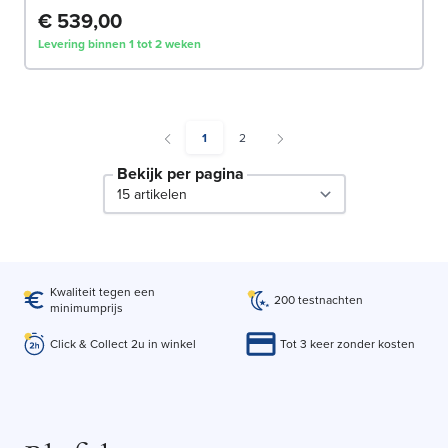
€ 539,00
Levering binnen 1 tot 2 weken
You're currently reading page
Pagina
1
2
Bekijk per pagina
per page
Kwaliteit tegen een
200 testnachten
minimumprijs
Click & Collect 2u in winkel
Tot 3 keer zonder kosten