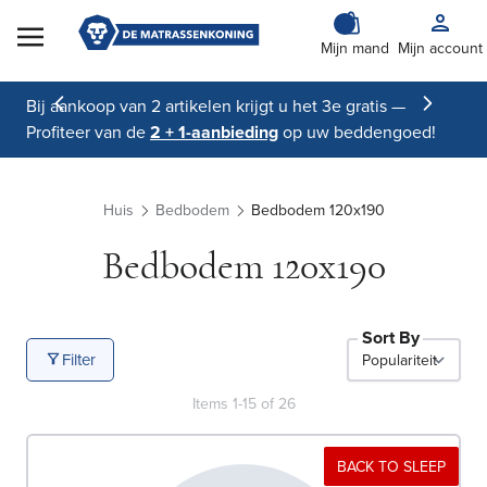
Skip to Content
Mijn mand
Mijn account
Bij aankoop van 2 artikelen krijgt u het 3e gratis —
Profiteer van de
2 + 1-aanbieding
op uw beddengoed!
Huis
Bedbodem
Bedbodem 120x190
Bedbodem 120x190
Sort By
Filter
Items
1
-
15
of
26
BACK TO SLEEP