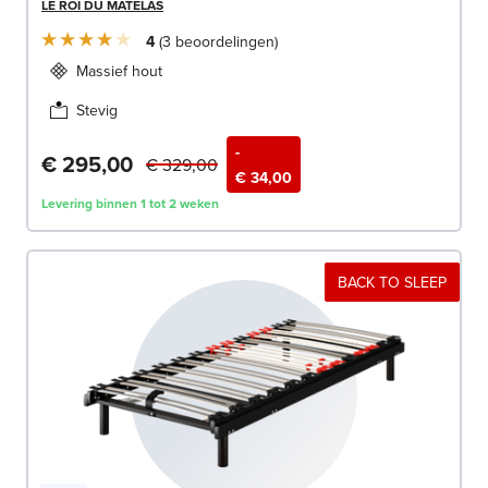
LE ROI DU MATELAS
4
3
beoordelingen
Massief hout
Stevig
-
€ 295,00
€ 329,00
€ 34,00
Levering binnen 1 tot 2 weken
BACK TO SLEEP