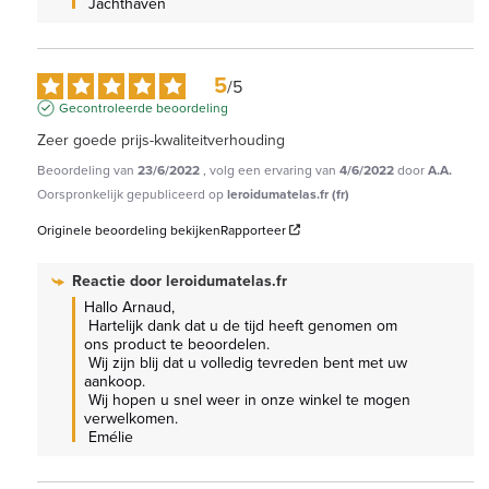
 Jachthaven
5
/
5
Gecontroleerde beoordeling
Zeer goede prijs-kwaliteitverhouding
Beoordeling van
23/6/2022
, volg een ervaring van
4/6/2022
door
A.A.
Oorspronkelijk gepubliceerd op
leroidumatelas.fr (fr)
Originele beoordeling bekijken
Rapporteer
Reactie door
leroidumatelas.fr
Hallo Arnaud,

 Hartelijk dank dat u de tijd heeft genomen om 
ons product te beoordelen.

 Wij zijn blij dat u volledig tevreden bent met uw 
aankoop.

 Wij hopen u snel weer in onze winkel te mogen 
verwelkomen.

 Emélie