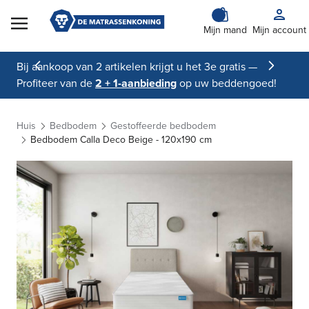
Skip to Content
Mijn mand
Mijn account
Bij aankoop van 2 artikelen krijgt u het 3e gratis —
Profiteer van de
2 + 1-aanbieding
op uw beddengoed!
Huis
Bedbodem
Gestoffeerde bedbodem
Bedbodem Calla Deco Beige - 120x190 cm