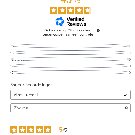
/
5
Gebaseerd op
3
beoordeling
onderworpen aan een controle
5
sterren
2
4
sterren
1
3
sterren
0
2
sterren
0
1
ster
0
Sorteer beoordelingen
5
/
5