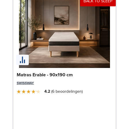
BACK TO SLEEP
Ca
Matras Erable - 90x190 cm
LE
SWISSWAY
4.2
6
beoordelingen