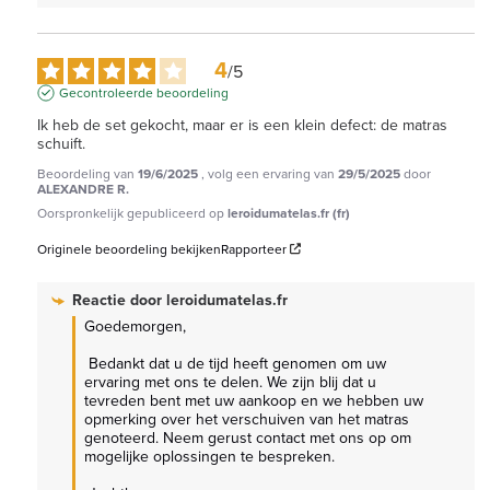
4
/
5
Gecontroleerde beoordeling
Ik heb de set gekocht, maar er is een klein defect: de matras 
schuift.
Beoordeling van
19/6/2025
, volg een ervaring van
29/5/2025
door
ALEXANDRE R.
Oorspronkelijk gepubliceerd op
leroidumatelas.fr (fr)
Originele beoordeling bekijken
Rapporteer
Reactie door
leroidumatelas.fr
Goedemorgen,

 Bedankt dat u de tijd heeft genomen om uw 
ervaring met ons te delen. We zijn blij dat u 
tevreden bent met uw aankoop en we hebben uw 
opmerking over het verschuiven van het matras 
genoteerd. Neem gerust contact met ons op om 
mogelijke oplossingen te bespreken.
