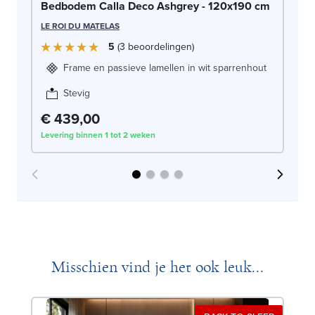
Be
Bedbodem Calla Deco Ashgrey - 120x190 cm
LE
LE ROI DU MATELAS
5
3
beoordelingen
Frame en passieve lamellen in wit sparrenhout
Stevig
€ 439,00
€
Levering binnen 1 tot 2 weken
Lev
Misschien vind je het ook leuk...