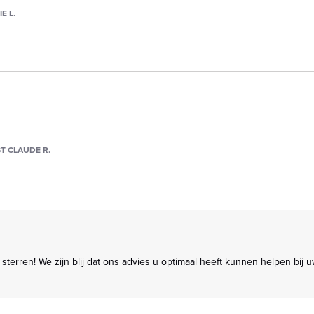
E L.
T CLAUDE R.
terren! We zijn blij dat ons advies u optimaal heeft kunnen helpen bij 