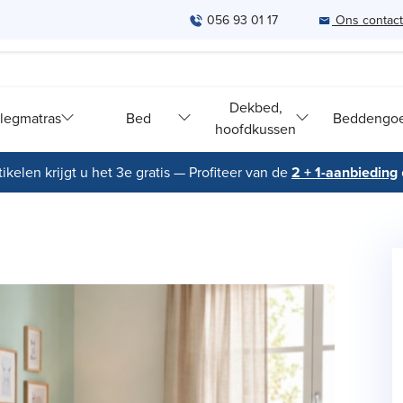
056 93 01 17
Ons contac
Dekbed,
legmatras
Bed
Beddengo
hoofdkussen
ikelen krijgt u het 3e gratis — Profiteer van de
2 + 1-aanbieding