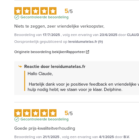
5
/
5
Gecontroleerde beoordeling
Niets te zeggen, zeer vriendelijke verkoopster,
Beoordeling van
17/7/2025
, volg een ervaring van
23/6/2025
door
CLAUD
Oorspronkelijk gepubliceerd op
leroidumatelas.fr (fr)
Originele beoordeling bekijken
Rapporteer
Reactie door
leroidumatelas.fr
Hallo Claude,

 Hartelijk dank voor je positieve feedback en vriendelijke woorden over ons team! We zijn blij te horen dat je zo goed bent ontvangen. Neem gerust contact met ons op als je vragen hebt of 
hulp nodig hebt; we staan voor je klaar. Delphine.
5
/
5
Gecontroleerde beoordeling
Goede prijs-kwaliteitverhouding
Beoordeling van
21/1/2025
, volg een ervaring van
4/1/2025
door
B.V.