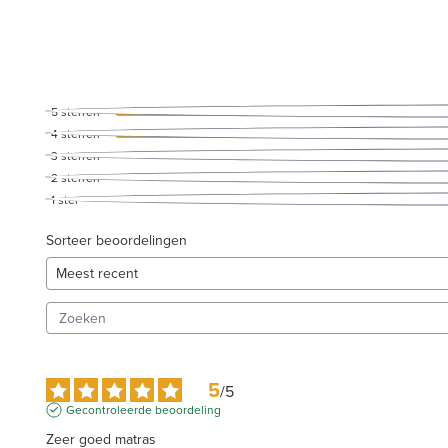
5
sterren
4
sterren
3
sterren
2
sterren
1
ster
Sorteer beoordelingen
5
/
5
Gecontroleerde beoordeling
Zeer goed matras