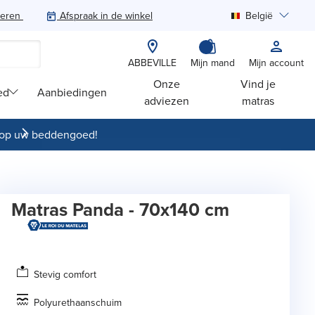
teren
Afspraak in de winkel
België
Zoeken
ABBEVILLE
Mijn mand
Mijn account
Onze
Vind je
ed
Aanbiedingen
adviezen
matras
op uw beddengoed!
Matras Panda - 70x140 cm
Stevig comfort
Polyurethaanschuim