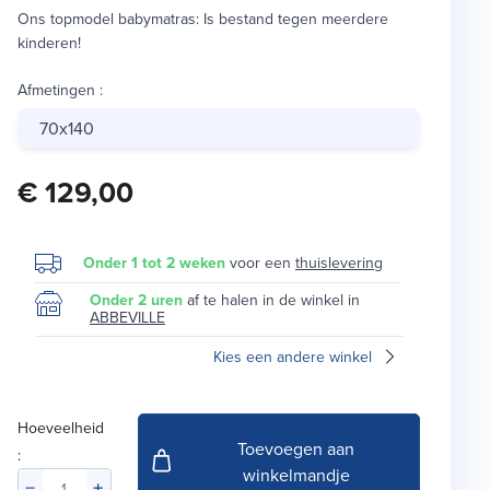
Ons topmodel babymatras: Is bestand tegen meerdere
kinderen!
Afmetingen
:
70x140
€ 129,00
Onder 1 tot 2 weken
voor een
thuislevering
Onder 2 uren
af te halen in de winkel in
ABBEVILLE
Kies een andere winkel
Hoeveelheid
Toevoegen aan
:
winkelmandje