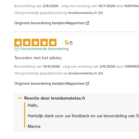
Beoordeling van
2/8/2026
, volg een ervaring van
14/7/2026
door
NATHALI
Oorspronkelijk gepubliceerd op
leroidumatelas.fr (fr)
Originele beoordeling bekijken
Rapporteer
5
/
5
Gecontroleerde beoordeling
Tevreden met het advies
Beoordeling van
13/6/2026
, volg een ervaring van
2/6/2026
door
HERNES
Oorspronkelijk gepubliceerd op
leroidumatelas.fr (fr)
Originele beoordeling bekijken
Rapporteer
Reactie door
leroidumatelas.fr
Hallo,

Hartelijk dank voor uw feedback en uw beoordeling van 5 s
Marina