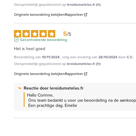
Oorspronkelijk gepubliceerd op
leroidumatelas.fr (fr)
Originele beoordeling bekijken
Rapporteer
5
/
5
Gecontroleerde beoordeling
Het is heel goed
Beoordeling van
10/11/2024
, volg een ervaring van
26/10/2024
door
C.C.
Oorspronkelijk gepubliceerd op
leroidumatelas.fr (fr)
Originele beoordeling bekijken
Rapporteer
Reactie door
leroidumatelas.fr
Hallo Corinne,

 Ons team bedankt u voor uw beoordeling na de aankoop van ons Panda babymatras.

 Een prachtige dag. Emélie