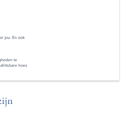
or jou. En ook
gheden te
afritsbare hoes
ijn