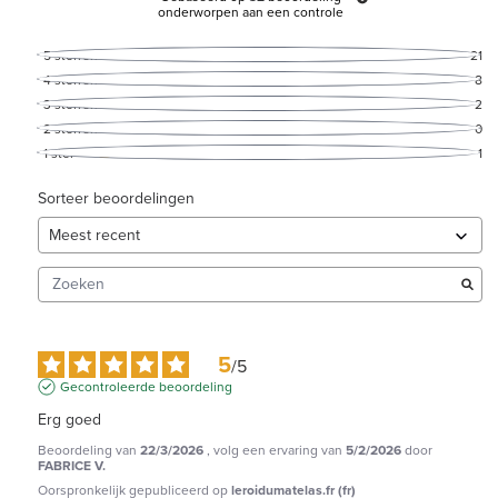
onderworpen aan een controle
5
sterren
21
4
sterren
8
3
sterren
2
2
sterren
0
1
ster
1
Sorteer beoordelingen
5
/
5
Gecontroleerde beoordeling
Erg goed
Beoordeling van
22/3/2026
, volg een ervaring van
5/2/2026
door
FABRICE V.
Oorspronkelijk gepubliceerd op
leroidumatelas.fr (fr)