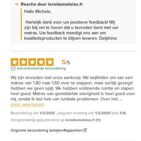
Reactie door
leroidumatelas.fr
Hallo Michele,

 Hartelijk dank voor uw positieve feedback! Wij 
zijn blij om te horen dat u tevreden bent met uw 
matras. Uw feedback moedigt ons aan om 
kwaliteitsproducten te blijven leveren. Delphine.
5
/
5
Gecontroleerde beoordeling
Wij zijn tevreden met onze aankoop. We twijfelden om van een 
matras van 1,80 naar 1,60 over te stappen, maar eerlijk gezegd 
hebben we geen spijt. We hebben voldoende ruimte en slapen 
heel goed. Matras van gemiddelde stevigheid is heel goed voor 
mij, omdat ik last heb van lumbale problemen. Over het 
...
meer weergeven
Beoordeling van
1/3/2025
, volg een ervaring van
1/2/2025
door
S.B.
Oorspronkelijk gepubliceerd op
leroidumatelas.fr (fr)
Originele beoordeling bekijken
Rapporteer