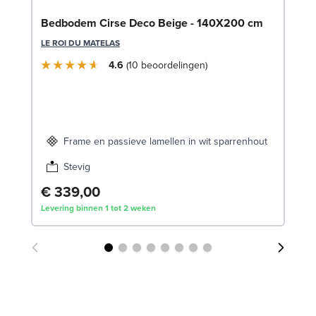
Se
Bedbodem Cirse Deco Beige - 140X200 cm
SW
LE ROI DU MATELAS
€
4.6
10
beoordelingen
Lev
Frame en passieve lamellen in wit sparrenhout
Stevig
€ 339,00
Levering binnen 1 tot 2 weken