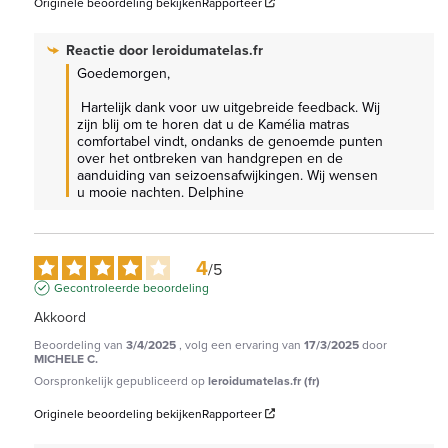
Originele beoordeling bekijken
Rapporteer
Reactie door
leroidumatelas.fr
Goedemorgen,

 Hartelijk dank voor uw uitgebreide feedback. Wij 
zijn blij om te horen dat u de Kamélia matras 
comfortabel vindt, ondanks de genoemde punten 
over het ontbreken van handgrepen en de 
aanduiding van seizoensafwijkingen. Wij wensen 
u mooie nachten. Delphine
4
/
5
Gecontroleerde beoordeling
Akkoord
Beoordeling van
3/4/2025
, volg een ervaring van
17/3/2025
door
MICHELE C.
Oorspronkelijk gepubliceerd op
leroidumatelas.fr (fr)
Originele beoordeling bekijken
Rapporteer