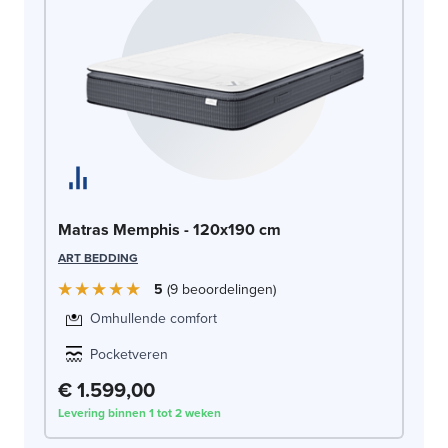
Ma
Matras Memphis - 120x190 cm
AR
ART BEDDING
5
9
beoordelingen
Omhullende comfort
Pocketveren
€ 1.599,00
€
Levering binnen 1 tot 2 weken
Lev