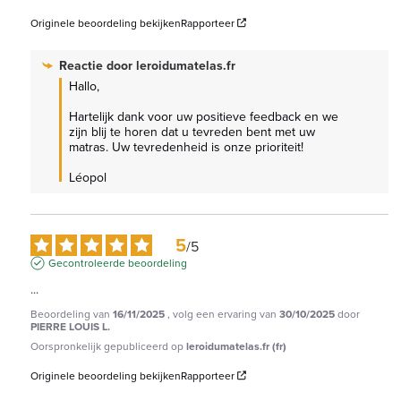
Originele beoordeling bekijken
Rapporteer
Reactie door
leroidumatelas.fr
Hallo, 

Hartelijk dank voor uw positieve feedback en we 
zijn blij te horen dat u tevreden bent met uw 
matras. Uw tevredenheid is onze prioriteit!

Léopol
5
/
5
Gecontroleerde beoordeling
...
Beoordeling van
16/11/2025
, volg een ervaring van
30/10/2025
door
PIERRE LOUIS L.
Oorspronkelijk gepubliceerd op
leroidumatelas.fr (fr)
Originele beoordeling bekijken
Rapporteer