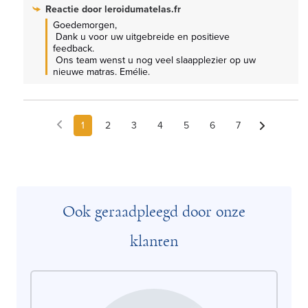
Reactie door
leroidumatelas.fr
Goedemorgen,

 Dank u voor uw uitgebreide en positieve 
feedback.

 Ons team wenst u nog veel slaapplezier op uw 
nieuwe matras. Emélie.
1
2
3
4
5
6
7
Ook geraadpleegd door onze
klanten