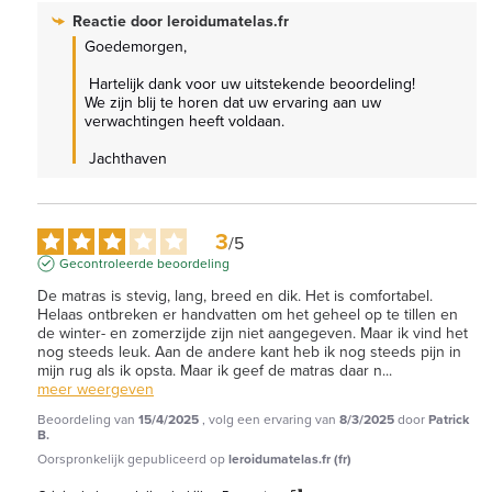
Reactie door
leroidumatelas.fr
Goedemorgen,

 Hartelijk dank voor uw uitstekende beoordeling! 
We zijn blij te horen dat uw ervaring aan uw 
verwachtingen heeft voldaan.

 Jachthaven
3
/
5
Gecontroleerde beoordeling
De matras is stevig, lang, breed en dik. Het is comfortabel. 
Helaas ontbreken er handvatten om het geheel op te tillen en 
de winter- en zomerzijde zijn niet aangegeven. Maar ik vind het 
nog steeds leuk. Aan de andere kant heb ik nog steeds pijn in 
mijn rug als ik opsta. Maar ik geef de matras daar n
...
meer weergeven
Beoordeling van
15/4/2025
, volg een ervaring van
8/3/2025
door
Patrick
B.
Oorspronkelijk gepubliceerd op
leroidumatelas.fr (fr)