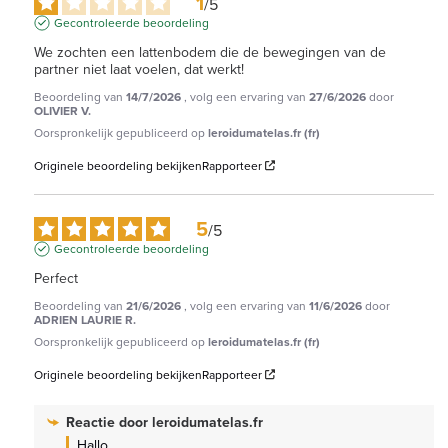
1
/
5
Gecontroleerde beoordeling
We zochten een lattenbodem die de bewegingen van de 
partner niet laat voelen, dat werkt!
Beoordeling van
14/7/2026
, volg een ervaring van
27/6/2026
door
OLIVIER V.
Oorspronkelijk gepubliceerd op
leroidumatelas.fr (fr)
Originele beoordeling bekijken
Rapporteer
5
/
5
Gecontroleerde beoordeling
Perfect
Beoordeling van
21/6/2026
, volg een ervaring van
11/6/2026
door
ADRIEN LAURIE R.
Oorspronkelijk gepubliceerd op
leroidumatelas.fr (fr)
Originele beoordeling bekijken
Rapporteer
Reactie door
leroidumatelas.fr
Hallo,
