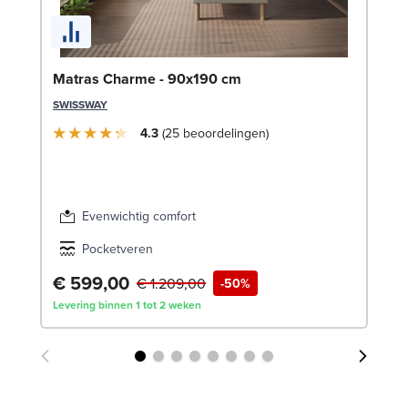
Se
Matras Charme - 90x190 cm
SW
SWISSWAY
€
4.3
25
beoordelingen
Lev
Evenwichtig comfort
Pocketveren
€ 599,00
€ 1.209,00
-50%
Levering binnen 1 tot 2 weken