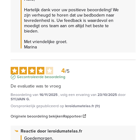
Hartelijk dank voor uw positieve beoordeling! We 
zijn verheugd te horen dat uw bedbodem naar 
tevredenheid is. Uw feedback is waardevol en 
moedigt ons team aan om altijd het beste te 
bieden.

Met vriendelijke groet.

Marina
4
/
5
Gecontroleerde beoordeling
De evaluatie was te vroeg
Beoordeling van
16/11/2025
, volg een ervaring van
23/10/2025
door
SYLVAIN G.
Oorspronkelijk gepubliceerd op
leroidumatelas.fr (fr)
Originele beoordeling bekijken
Rapporteer
Reactie door
leroidumatelas.fr
Goedemorgen,
