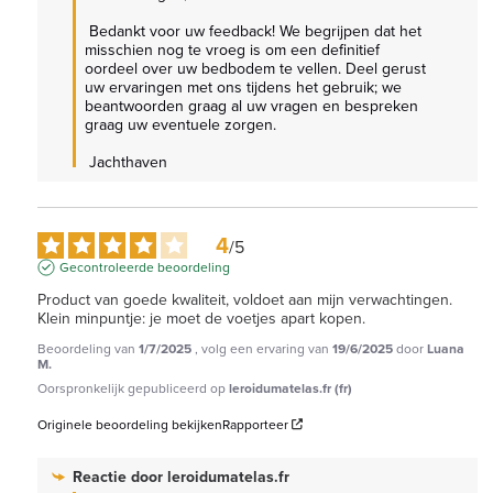
 Bedankt voor uw feedback! We begrijpen dat het 
misschien nog te vroeg is om een definitief 
oordeel over uw bedbodem te vellen. Deel gerust 
uw ervaringen met ons tijdens het gebruik; we 
beantwoorden graag al uw vragen en bespreken 
graag uw eventuele zorgen.

 Jachthaven
4
/
5
Gecontroleerde beoordeling
Product van goede kwaliteit, voldoet aan mijn verwachtingen. 
Klein minpuntje: je moet de voetjes apart kopen.
Beoordeling van
1/7/2025
, volg een ervaring van
19/6/2025
door
Luana
M.
Oorspronkelijk gepubliceerd op
leroidumatelas.fr (fr)
Originele beoordeling bekijken
Rapporteer
Reactie door
leroidumatelas.fr