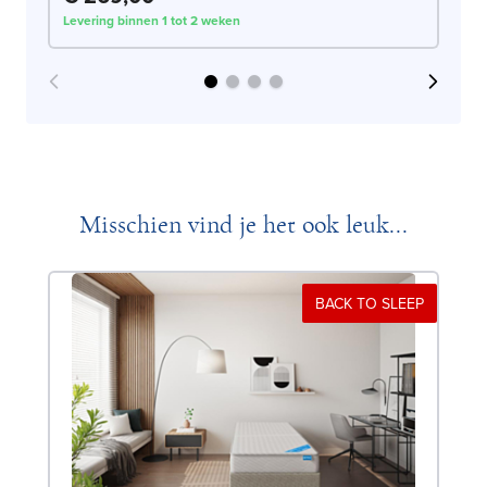
Levering binnen 1 tot 2 weken
Lev
Misschien vind je het ook leuk...
BACK TO SLEEP