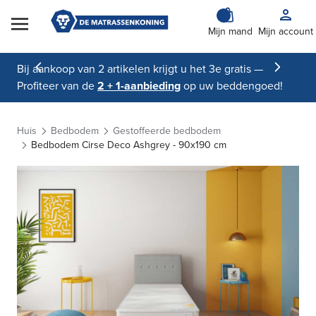
Skip to Content
Mijn mand
Mijn account
Bij aankoop van 2 artikelen krijgt u het 3e gratis —
Profiteer van de
2 + 1-aanbieding
op uw beddengoed!
Huis
Bedbodem
Gestoffeerde bedbodem
Bedbodem Cirse Deco Ashgrey - 90x190 cm