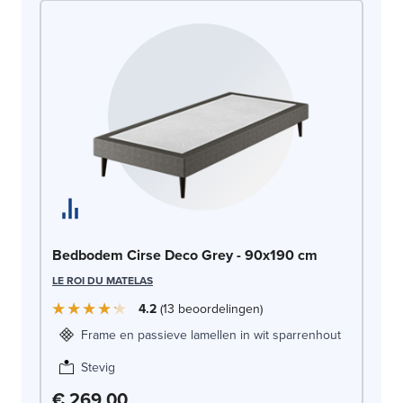
Be
Bedbodem Cirse Deco Grey - 90x190 cm
LE
LE ROI DU MATELAS
4.2
13
beoordelingen
Frame en passieve lamellen in wit sparrenhout
Stevig
€ 269,00
€