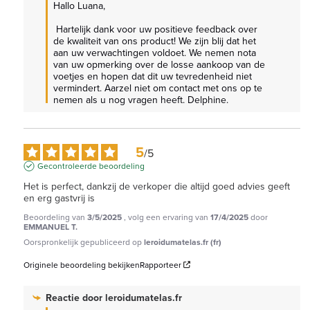
Hallo Luana,

 Hartelijk dank voor uw positieve feedback over 
de kwaliteit van ons product! We zijn blij dat het 
aan uw verwachtingen voldoet. We nemen nota 
van uw opmerking over de losse aankoop van de 
voetjes en hopen dat dit uw tevredenheid niet 
vermindert. Aarzel niet om contact met ons op te 
nemen als u nog vragen heeft. Delphine.
5
/
5
Gecontroleerde beoordeling
Het is perfect, dankzij de verkoper die altijd goed advies geeft 
en erg gastvrij is
Beoordeling van
3/5/2025
, volg een ervaring van
17/4/2025
door
EMMANUEL T.
Oorspronkelijk gepubliceerd op
leroidumatelas.fr (fr)
Originele beoordeling bekijken
Rapporteer
Reactie door
leroidumatelas.fr