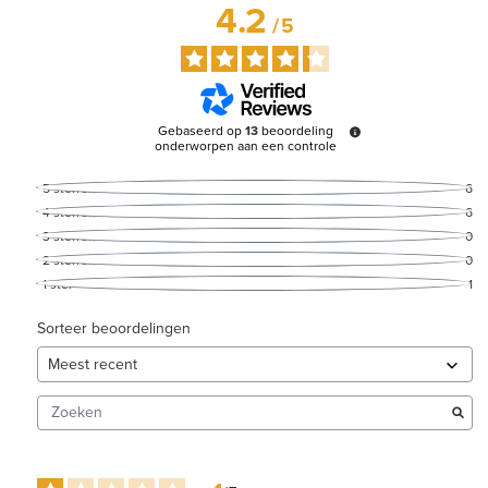
4.2
/
5
Gebaseerd op
13
beoordeling
onderworpen aan een controle
5
sterren
6
4
sterren
6
3
sterren
0
2
sterren
0
1
ster
1
Sorteer beoordelingen