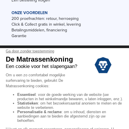
Een bestelling volgen
ONZE VOORDELEN
200 proefnachten: retour, herroeping
Click & Collect gratis in winkel, levering
Betalingsmiddelen, financiering
Garantie
Vermeldingen
Black Friday
Voorraadverkoop
Solden
Algemene verkoopvoorwaarden voor winkels
Algemene verkoopvoorwaarden op internet
Wettelijke Bepalingen
Persoonlijke gegevens
Kortingscodes De Matrassenkoning