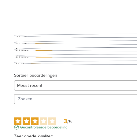
5
sterren
4
sterren
3
sterren
2
sterren
1
ster
Sorteer beoordelingen
3
/
5
Gecontroleerde beoordeling
Zeer goede kwaliteit