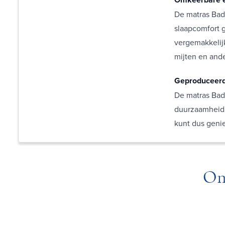
De matras Badi
slaapcomfort 
vergemakkelij
mijten en ande
Geproduceerd 
De matras Bad
duurzaamheid t
kunt dus genie
On