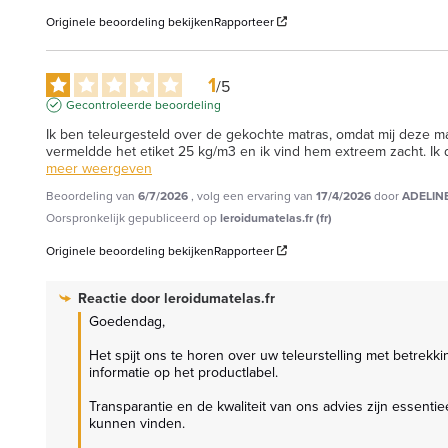
Originele beoordeling bekijken
Rapporteer
1
/
5
Gecontroleerde beoordeling
Ik ben teleurgesteld over de gekochte matras, omdat mij deze ma
vermeldde het etiket 25 kg/m3 en ik vind hem extreem zacht. Ik d
meer weergeven
Beoordeling van
6/7/2026
, volg een ervaring van
17/4/2026
door
ADELINE
Oorspronkelijk gepubliceerd op
leroidumatelas.fr (fr)
Originele beoordeling bekijken
Rapporteer
Reactie door
leroidumatelas.fr
Goedendag,

Het spijt ons te horen over uw teleurstelling met betrekki
informatie op het productlabel.

Transparantie en de kwaliteit van ons advies zijn essen
kunnen vinden.
