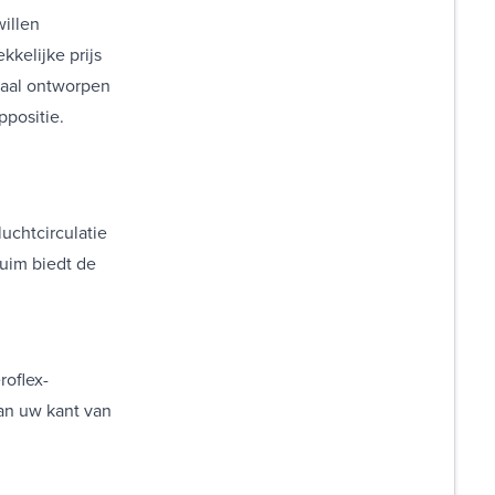
illen
kkelijke prijs
iaal ontworpen
ppositie.
uchtcirculatie
huim biedt de
roflex-
an uw kant van