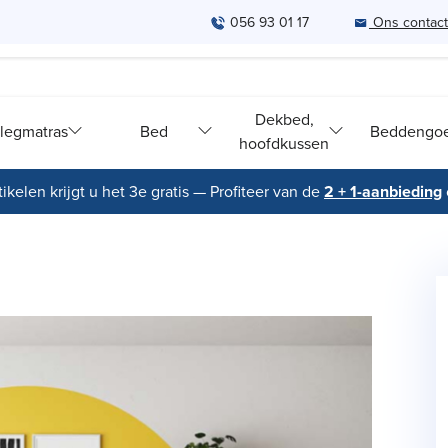
056 93 01 17
Ons contac
Dekbed,
legmatras
Bed
Beddengo
hoofdkussen
ikelen krijgt u het 3e gratis — Profiteer van de
2 + 1-aanbieding