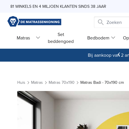
Skip to Content
81 WINKELS EN 4 MILJOEN KLANTEN SINDS 38 JAAR
Set
Matras
Bedbodem
Op
beddengoed
Bij aankoop van 2 art
Huis
Matras
Matras 70x190
Matras Badi - 70x190 cm