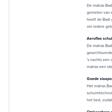
De matras Bad
genieten van e
heeft de Badi
om iedere gebr
Aeroflex schu
De matras Badi
gewichtsverdel
's nachts een
matras een id
Goede slaapo
Het matras Bad
schuimtechnol
het bed, zoda
Omkeerbare e