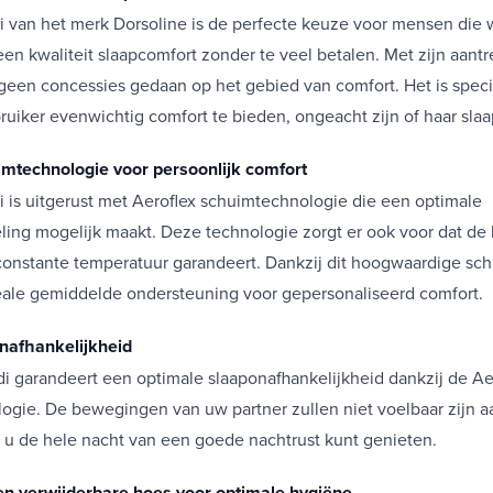
i van het merk Dorsoline is de perfecte keuze voor mensen die w
en kwaliteit slaapcomfort zonder te veel betalen. Met zijn aantre
 geen concessies gedaan op het gebied van comfort. Het is spec
uiker evenwichtig comfort te bieden, ongeacht zijn of haar slaa
imtechnologie voor persoonlijk comfort
 is uitgerust met Aeroflex schuimtechnologie die een optimale
ing mogelijk maakt. Deze technologie zorgt er ook voor dat de l
 constante temperatuur garandeert. Dankzij dit hoogwaardige sc
eale gemiddelde ondersteuning voor gepersonaliseerd comfort.
nafhankelijkheid
i garandeert een optimale slaaponafhankelijkheid dankzij de Ae
ogie. De bewegingen van uw partner zullen niet voelbaar zijn a
t u de hele nacht van een goede nachtrust kunt genieten.
n verwijderbare hoes voor optimale hygiëne