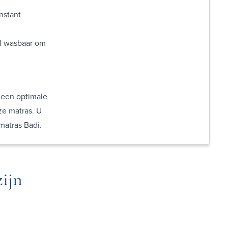
nstant
al wasbaar om
 een optimale
ze matras. U
matras Badi.
ijn