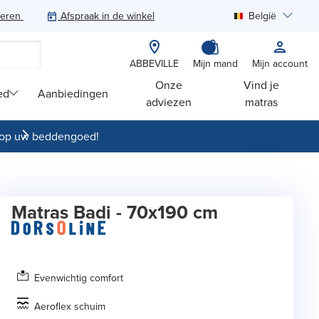
teren
Afspraak in de winkel
België
Zoeken
ABBEVILLE
Mijn mand
Mijn account
Onze
Vind je
ed
Aanbiedingen
adviezen
matras
op uw beddengoed!
Matras Badi - 70x190 cm
Evenwichtig comfort
Aeroflex schuim