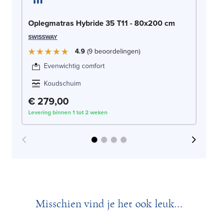
SW
Oplegmatras Hybride 35 T11 - 80x200 cm
SWISSWAY
4.9
9
beoordelingen
Evenwichtig comfort
Koudschuim
€ 279,00
€
Levering binnen 1 tot 2 weken
Lev
Misschien vind je het ook leuk...