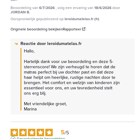
Beoordeling van
6/7/2026
, volg een ervaring van
18/6/2026
door
JORDAN B.
Oorspronkelijk gepubliceerd op
leroidumatelas.fr (fr)
Originele beoordeling bekijken
Rapporteer
Reactie door
leroidumatelas.fr
Hallo,

Hartelijk dank voor uw beoordeling en deze 5-
sterrenscore! We zijn verheugd te horen dat de 
matras perfect bij uw dochter past en dat deze 
haar helpt om heerlijke, rustige nachten door te 
brengen. Het comfort en welzijn van kinderen zijn 
essentieel voor ons, en uw tevredenheid stelt 
ons erg blij.

Met vriendelijke groet,

Marina
5
/
5
Gecontroleerde beoordeling