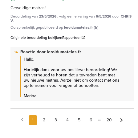
Geweldige matras!
Beoordeling van
23/5/2026
, volg een ervaring van
6/5/2026
door
CHRIS
V.
Oorspronkelijk gepubliceerd op
leroidumatelas.fr (fr)
Originele beoordeling bekijken
Rapporteer
Reactie door
leroidumatelas.fr
Hallo,

Hartelijk dank voor uw positieve beoordeling! We 
zijn verheugd te horen dat u tevreden bent met 
uw nieuwe matras. Aarzel niet om contact met ons 
op te nemen voor vragen of behoeften.

Marina
1
2
3
4
5
6
20