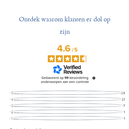
Ontdek waarom klanten er dol op
zijn
4.6
/
5
Gebaseerd op
99
beoordeling
onderworpen aan een controle
5
sterren
69
4
sterren
21
3
sterren
7
2
sterren
1
1
ster
1