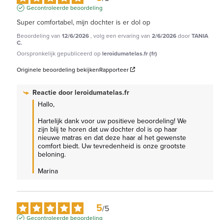
Gecontroleerde beoordeling
Super comfortabel, mijn dochter is er dol op
Beoordeling van
12/6/2026
, volg een ervaring van
2/6/2026
door
TANIA
C.
Oorspronkelijk gepubliceerd op
leroidumatelas.fr (fr)
Originele beoordeling bekijken
Rapporteer
Reactie door
leroidumatelas.fr
Hallo, 

Hartelijk dank voor uw positieve beoordeling! We 
zijn blij te horen dat uw dochter dol is op haar 
nieuwe matras en dat deze haar al het gewenste 
comfort biedt. Uw tevredenheid is onze grootste 
beloning. 

Marina
5
/
5
Gecontroleerde beoordeling