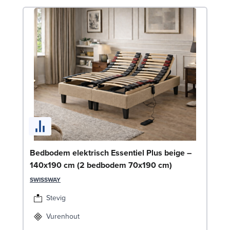
Be
Bedbodem elektrisch Essentiel Plus beige –
c
140x190 cm (2 bedbodem 70x190 cm)
SW
SWISSWAY
Stevig
Vurenhout