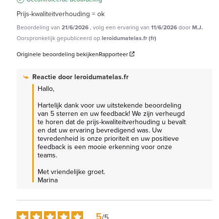
Prijs-kwaliteitverhouding = ok
Beoordeling van
21/6/2026
, volg een ervaring van
11/6/2026
door
M.J.
Oorspronkelijk gepubliceerd op
leroidumatelas.fr (fr)
Originele beoordeling bekijken
Rapporteer
Reactie door
leroidumatelas.fr
Hallo,

Hartelijk dank voor uw uitstekende beoordeling 
van 5 sterren en uw feedback! We zijn verheugd 
te horen dat de prijs-kwaliteitverhouding u bevalt 
en dat uw ervaring bevredigend was. Uw 
tevredenheid is onze prioriteit en uw positieve 
feedback is een mooie erkenning voor onze 
teams.

Met vriendelijke groet.

Marina
5
/
5