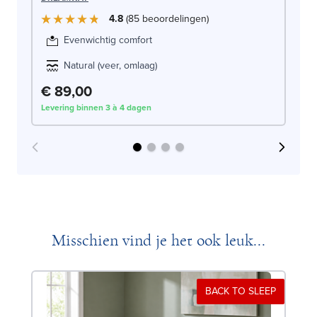
SW
4.8
85
beoordelingen
Evenwichtig comfort
Natural (veer, omlaag)
€ 89,00
€
Levering binnen 3 à 4 dagen
Lev
Misschien vind je het ook leuk...
BACK TO SLEEP