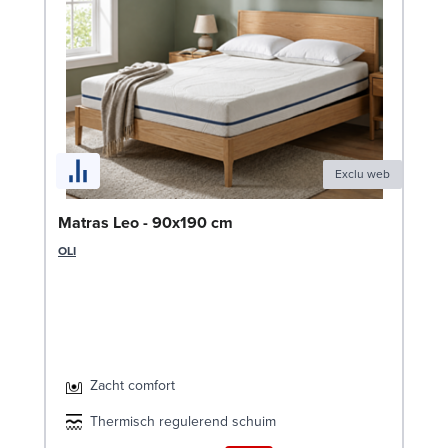
Exclu web
Be
Matras Leo - 90x190 cm
SW
OLI
Zacht comfort
Thermisch regulerend schuim