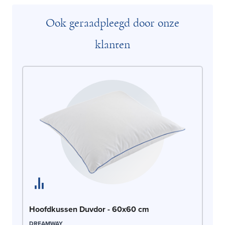
Ook geraadpleegd door onze
klanten
Se
Hoofdkussen Duvdor - 60x60 cm
tr
DREAMWAY