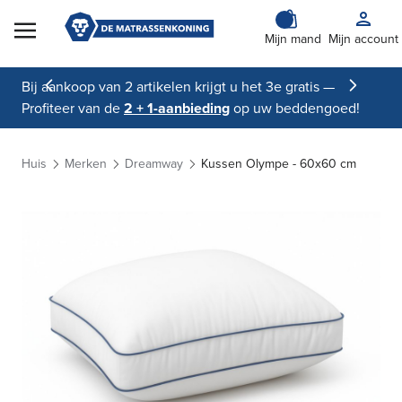
Skip to Content
Mijn mand
Mijn account
Bij aankoop van 2 artikelen krijgt u het 3e gratis —
Profiteer van de
2 + 1-aanbieding
op uw beddengoed!
Huis
Merken
Dreamway
Kussen Olympe - 60x60 cm