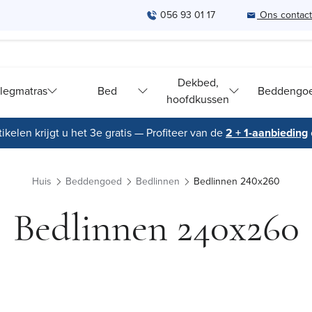
056 93 01 17
Ons contac
Dekbed,
legmatras
Bed
Beddengo
hoofdkussen
ikelen krijgt u het 3e gratis — Profiteer van de
2 + 1-aanbieding
Huis
Beddengoed
Bedlinnen
Bedlinnen 240x260
Bedlinnen 240x260