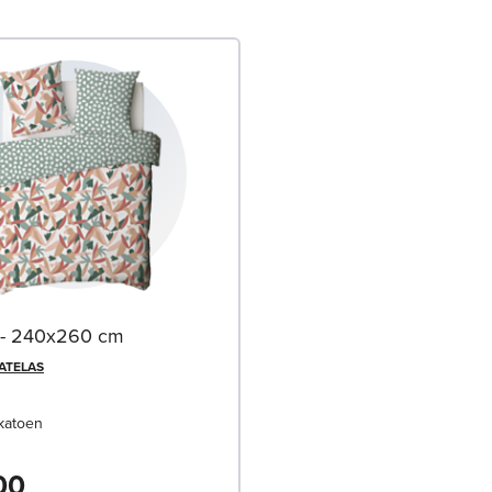
 - 240x260 cm
MATELAS
katoen
00