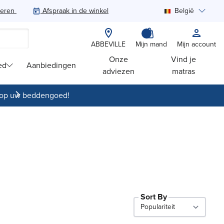
teren
Afspraak in de winkel
België
Zoeken
ABBEVILLE
Mijn mand
Mijn account
Onze
Vind je
ed
Aanbiedingen
adviezen
matras
op uw beddengoed!
Sort By