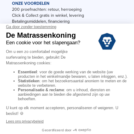
ONZE VOORDELEN
200 proefnachten: retour, herroeping
Click & Collect gratis in winkel, levering
Betalingsmiddelen, financiering
Garantie
Vermeldingen
Black Friday
Voorraadverkoop
Solden
Algemene verkoopvoorwaarden voor winkels
Algemene verkoopvoorwaarden op internet
Wettelijke Bepalingen
Persoonlijke gegevens
Kortingscodes De Matrassenkoning