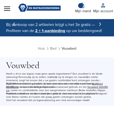
Skip to Content
Mijn mand
Mijn account
Bij aankoop van 2 artikelen krijgt u het 3e gratis —
Profiteer van de
2 + 1-aanbieding
op uw beddengoed!
Huis
Bed
Vouwbed
Vouwbed
Heeft u af en toe logees maar geen aparte logeerkamer? Een vouwbed is de ideale
oplossing! Eenvoudig op te zetten, makkelijk op te bergen en nauwelijks ruimte-
innemend, zorgt het ervoor dat u uw gasten comfortabel kunt ontvangen zonder
dagelijks in te boeten op ruimte. In een paar seconden verandert uw bureau of
Bij De Matrassenkoning bieden wij twee formaten aan voor elke nood: het
Vouwbed
woonkamer in een volwaardige logeerplek.
80x190 cm
, compact en licht, perfect voor occasioneel gebruik, en het
Vouwbed 120x190
cm
, ruimer en comfortabeler voor een aangenamere nachtrust. Beide modellen klappen
moeiteloos dicht en nemen nauwelijks ruimte in wanneer u ze niet nodig heeft.
Praktisch, betaalbaar en direct klaar voor gebruik : het vouwbed is de perfecte metgezel
voor kleine ruimtes en huizen die graag gasten ontvangen zonder gedoe.
Vind het vouwbed dat uw logeeroplossing een stuk eenvoudiger maakt!