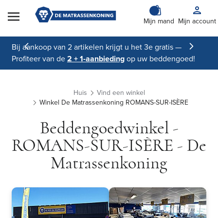
Skip to Content
Mijn mand
Mijn account
Bij aankoop van 2 artikelen krijgt u het 3e gratis —
Profiteer van de
2 + 1-aanbieding
op uw beddengoed!
Huis
Vind een winkel
Winkel De Matrassenkoning ROMANS-SUR-ISÈRE
Beddengoedwinkel -
ROMANS-SUR-ISÈRE - De
Matrassenkoning