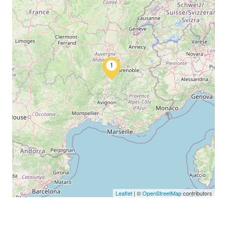
1
Leaflet
| ©
OpenStreetMap
contributors