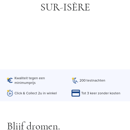
SUR-ISÈRE
Kwaliteit tegen een
200 testnachten
minimumprijs
Click & Collect 2u in winkel
Tot 3 keer zonder kosten
Blijf dromen.