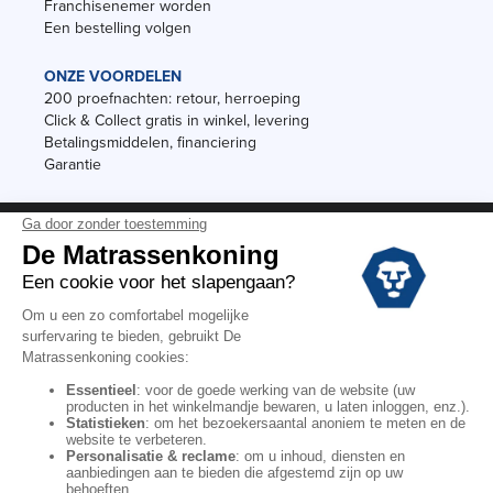
Franchisenemer worden
Een bestelling volgen
ONZE VOORDELEN
200 proefnachten: retour, herroeping
Click & Collect gratis in winkel, levering
Betalingsmiddelen, financiering
Garantie
Vermeldingen
Black Friday
Voorraadverkoop
Solden
Algemene verkoopvoorwaarden voor winkels
Algemene verkoopvoorwaarden op internet
Wettelijke Bepalingen
Persoonlijke gegevens
Kortingscodes De Matrassenkoning