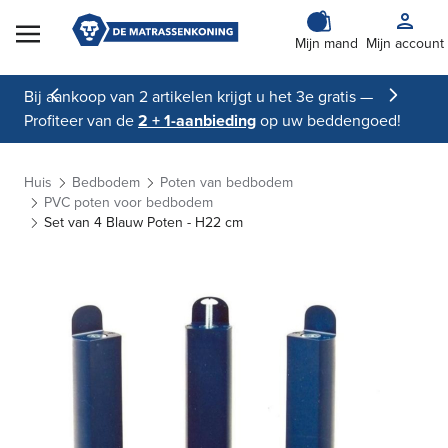
Skip to Content
Mijn mand
Mijn account
Bij aankoop van 2 artikelen krijgt u het 3e gratis —
Profiteer van de
2 + 1-aanbieding
op uw beddengoed!
Huis
Bedbodem
Poten van bedbodem
PVC poten voor bedbodem
Set van 4 Blauw Poten - H22 cm