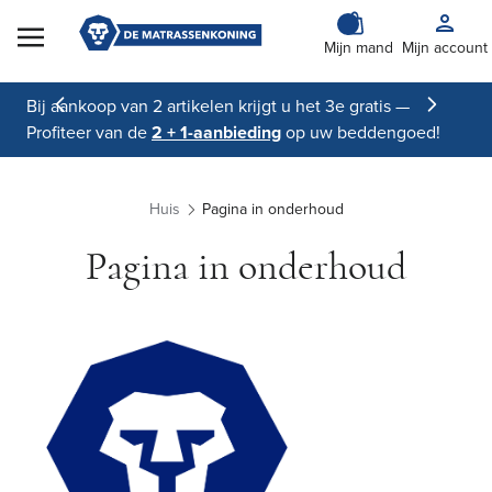
Skip to Content
Mijn mand
Mijn account
Bij aankoop van 2 artikelen krijgt u het 3e gratis —
Profiteer van de
2 + 1-aanbieding
op uw beddengoed!
Huis
Pagina in onderhoud
Pagina in onderhoud