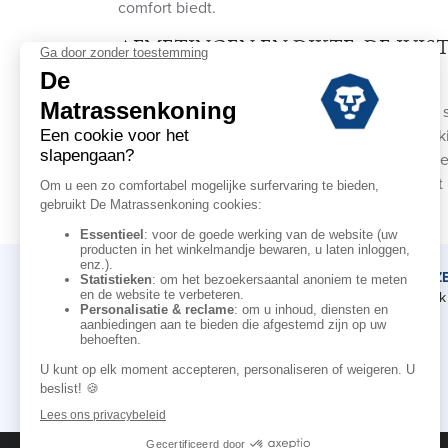
comfort biedt.
AFMETINGEN EN DIKTE: DE JUIS
MATRAS VINDEN
Hybride matrassen zijn verkrijgbaar in alle
90x190 cm
voor één persoon tot een royale k
De dikte, meestal tussen 20 en 36 cm, speel
comfort. Een dikte van 25-28 cm is perfect
DE MATRASSENKONING
ADVIEZ
Ons verhaal
Afspraak 
Onze kennis
Onze merken
Voor de professionele
Affiliate campagne