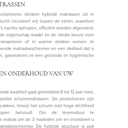
TRASSEN
cketveren blinken hybride matrassen uit in
 lucht circuleert vrij tussen de veren, waardoor
's nachts ophopen, efficiënt worden afgevoerd.
e eigenschap maakt ze de ideale keuze voor
ranspireren of in warme streken wonen. In
ende matrasbeschermer en een dekbed dat is
en, garanderen ze een gezonde en hygiënische
EN ONDERHOUD VAN UW
S
ede kwaliteit gaat gemiddeld 8 tot 12 jaar mee,
assieke schuimmatrassen. De pocketveren zijn
zakken, terwijl het schuim met hoge dichtheid
happen behoudt. Om de levensduur te
uw matras om de 3 maanden om en investeert u
rasbeschermer. De hybride structuur is ook