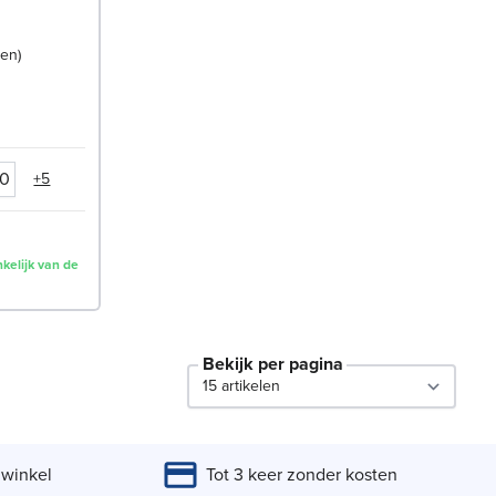
gen
90
+5
kelijk van de
Bekijk per pagina
per page
 winkel
Tot 3 keer zonder kosten