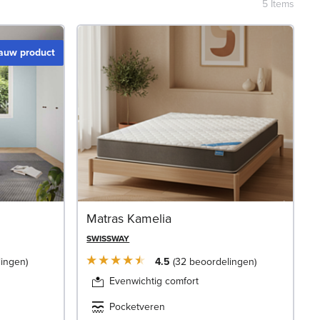
5
Items
auw product
Matras Kamelia
SWISSWAY
lingen
4.5
32
beoordelingen
Evenwichtig comfort
Pocketveren