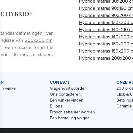
Hybride matras 80x200 
Hybride matras 90x190 c
TE HYBRIDE
Hybride matras 90x200 
Hybride matras 120x200 
Hybride matras 140x190 
 standaardafmetingen: van
Hybride matras 140x200 
ingsize van
200x200 cm
.
Hybride matras 160x200 
t een cruciale rol in het
Hybride matras 180x200 
 voor de meeste slapers,
Hybride matras 200x200
EN
CONTACT
ONZE V
in winkel
Vragen-Antwoorden
200 proe
Ons contacteren
Click & C
Een winkel vinden
Betaling
Bij ons
Garantie
Franchisenemer worden
Een bestelling volgen