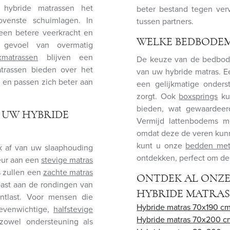
 hybride matrassen het
beter bestand tegen ver
ovenste schuimlagen. In
tussen partners.
en betere veerkracht en
WELKE BEDBODEM
t gevoel van overmatig
xmatrassen
blijven een
De keuze van de bedbode
matrassen bieden over het
van uw hybride matras. 
 en passen zich beter aan
een gelijkmatige onderst
zorgt. Ook
boxsprings
kun
bieden, wat gewaardeerd
 UW HYBRIDE
Vermijd lattenbodems m
omdat deze de veren kun
kunt u onze
bedden met
k af van uw slaaphouding
ontdekken, perfect om de
eur aan een
stevige matras
s zullen een
zachte matras
ONTDEK AL ONZ
ast aan de rondingen van
HYBRIDE MATRA
tlast. Voor mensen die
Hybride matras 70x190 c
 evenwichtige,
halfstevige
Hybride matras 70x200 c
owel ondersteuning als