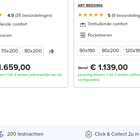
ART BEDDING
4.5
35
beoordelingen
5
9
beoordelin
Omhullende comfort
lende comfort
Pocketveren
tveren
90x190
90x200
120x1
70x200
80x200
+9
1.659,00
€ 1.139,00
Vanaf
en 1 tot 2 weken (afhankelijk van de
Levering binnen 1 tot 2 weken (afhan
configuratie)
200 testnachten
Click & Collect 2u in