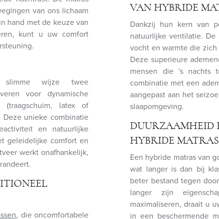
VAN HYBRIDE MA
ewegingen van ons lichaam
 in hand met de keuze van
Dankzij hun kern van po
ren, kunt u uw comfort
natuurlijke ventilatie. De
rsteuning.
vocht en warmte die zich 
Deze superieure ademend
mensen die 's nachts t
 slimme wijze twee
combinatie met een adem
tveren voor dynamische
aangepast aan het seizo
(traagschuim, latex of
slaapomgeving.
k. Deze unieke combinatie
DUURZAAMHEID 
ctiviteit en natuurlijke
t geleidelijke comfort en
HYBRIDE MATRA
tveer werkt onafhankelijk,
Een hybride matras van go
randeert.
wat langer is dan bij kl
beter bestand tegen door
ITIONEEL
langer zijn eigensc
maximaliseren, draait u 
assen
, die oncomfortabele
in een beschermende mat