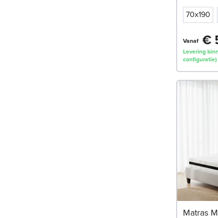
70x190
€ 
Vanaf
Levering binn
configuratie)
Matras M