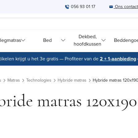
056 93 01 17
Ons contac
Dekbed,
legmatras
Bed
Beddengo
hoofdkussen
ikelen krijgt u het 3e gratis — Profiteer van de
2 + 1-aanbieding
s
Matras
Technologies
Hybride matras
Hybride matras 120x19
ride matras 120x19