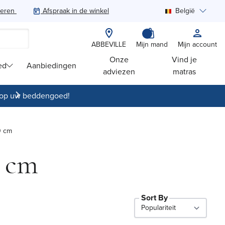
teren
Afspraak in de winkel
België
Zoeken
ABBEVILLE
Mijn mand
Mijn account
Onze
Vind je
ed
Aanbiedingen
adviezen
matras
op uw beddengoed!
0 cm
0 cm
Sort By