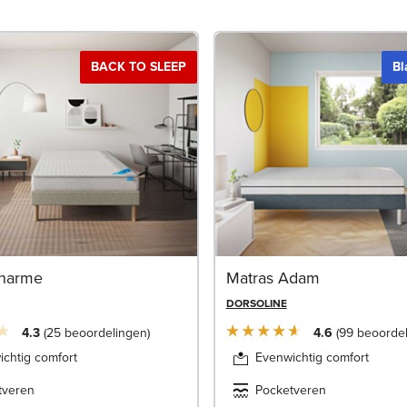
BACK TO SLEEP
Bl
Charme
Matras Adam
DORSOLINE
4.3
25
beoordelingen
4.6
99
beoorde
chtig comfort
Evenwichtig comfort
tveren
Pocketveren