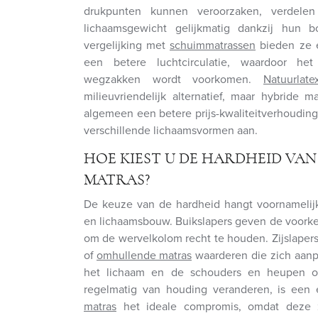
drukpunten kunnen veroorzaken, verdelen
lichaamsgewicht gelijkmatig dankzij hun b
vergelijking met
schuimmatrassen
bieden ze e
een betere luchtcirculatie, waardoor he
wegzakken wordt voorkomen.
Natuurlate
milieuvriendelijk alternatief, maar hybride 
algemeen een betere prijs-kwaliteitverhouding
verschillende lichaamsvormen aan.
HOE KIEST U DE HARDHEID VAN
MATRAS?
De keuze van de hardheid hangt voornamelij
en lichaamsbouw. Buikslapers geven de voork
om de wervelkolom recht te houden. Zijslaper
of
omhullende matras
waarderen die zich aanp
het lichaam en de schouders en heupen on
regelmatig van houding veranderen, is een
matras
het ideale compromis, omdat deze z