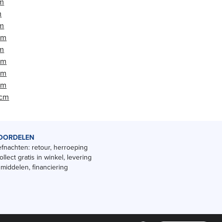
cm
m
cm
cm
cm
cm
cm
cm
 cm
OORDELEN
fnachten: retour, herroeping
ollect gratis in winkel, levering
smiddelen, financiering