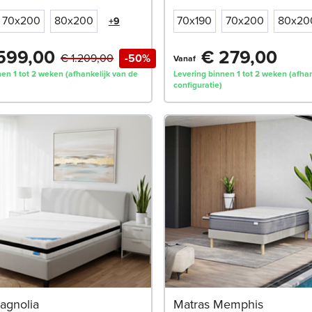
70x200
80x200
70x190
70x200
80x20
+9
599,00
€ 279,00
€ 1.209,00
-50%
Vanaf
en 1 tot 2 weken (afhankelijk van de
Levering binnen 1 tot 2 weken (afhan
configuratie)
agnolia
Matras Memphis