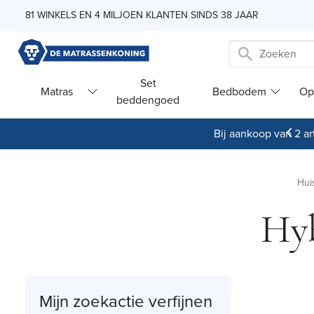
Skip to Content
81 WINKELS EN 4 MILJOEN KLANTEN SINDS 38 JAAR
Set
Matras
Bedbodem
Op
beddengoed
Bij aankoop van 2 art
Hui
Hyb
Mijn zoekactie verfijnen