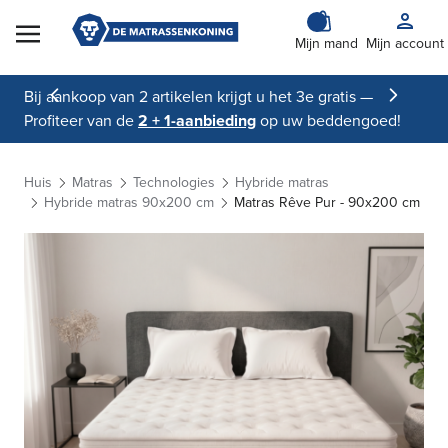
Skip to Content
Mijn mand
Mijn account
Bij aankoop van 2 artikelen krijgt u het 3e gratis —
Profiteer van de
2 + 1-aanbieding
op uw beddengoed!
Huis
Matras
Technologies
Hybride matras
Hybride matras 90x200 cm
Matras Rêve Pur - 90x200 cm