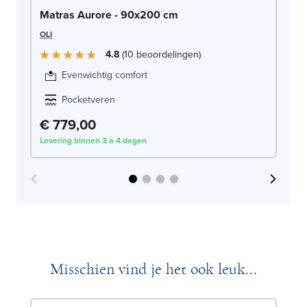
Ma
Matras Aurore - 90x200 cm
OLI
OLI
4.8
10
beoordelingen
Evenwichtig comfort
Pocketveren
€ 779,00
€
Levering binnen 3 à 4 dagen
Lev
Misschien vind je het ook leuk...