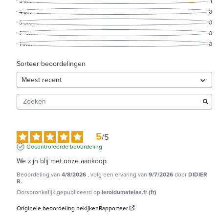
5
sterren
1
4
sterren
0
3
sterren
0
2
sterren
0
1
ster
0
Sorteer beoordelingen
5
/
5
Gecontroleerde beoordeling
We zijn blij met onze aankoop
Beoordeling van
4/8/2026
, volg een ervaring van
9/7/2026
door
DIDIER
R.
Oorspronkelijk gepubliceerd op
leroidumatelas.fr (fr)
Originele beoordeling bekijken
Rapporteer