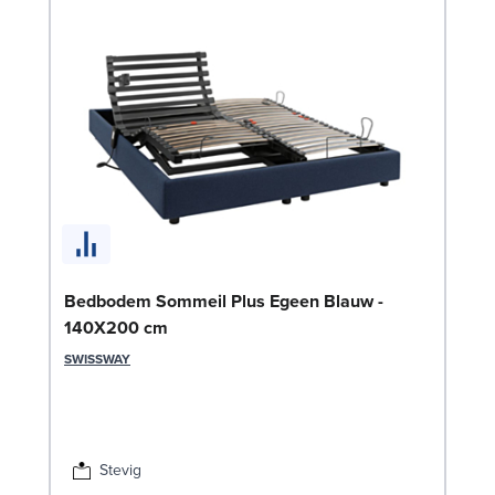
Se
Bedbodem Sommeil Plus Egeen Blauw -
140X200 cm
SW
SWISSWAY
€
Lev
Stevig