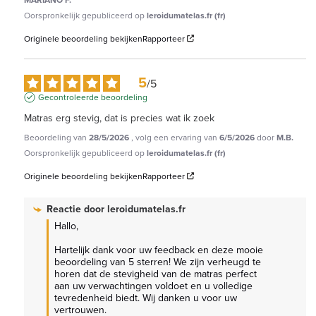
Oorspronkelijk gepubliceerd op
leroidumatelas.fr (fr)
Originele beoordeling bekijken
Rapporteer
5
/
5
Gecontroleerde beoordeling
Matras erg stevig, dat is precies wat ik zoek
Beoordeling van
28/5/2026
, volg een ervaring van
6/5/2026
door
M.B.
Oorspronkelijk gepubliceerd op
leroidumatelas.fr (fr)
Originele beoordeling bekijken
Rapporteer
Reactie door
leroidumatelas.fr
Hallo,

Hartelijk dank voor uw feedback en deze mooie 
beoordeling van 5 sterren! We zijn verheugd te 
horen dat de stevigheid van de matras perfect 
aan uw verwachtingen voldoet en u volledige 
tevredenheid biedt. Wij danken u voor uw 
vertrouwen.
