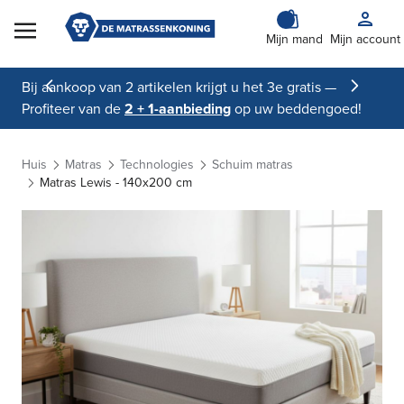
Skip to Content
Mijn mand
Mijn account
Bij aankoop van 2 artikelen krijgt u het 3e gratis —
Profiteer van de
2 + 1-aanbieding
op uw beddengoed!
Huis
Matras
Technologies
Schuim matras
Matras Lewis - 140x200 cm