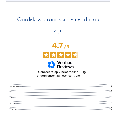
Ontdek waarom klanten er dol op
zijn
4.7
/
5
Gebaseerd op
7
beoordeling
onderworpen aan een controle
5
sterren
5
4
sterren
2
3
sterren
0
2
sterren
0
1
ster
0