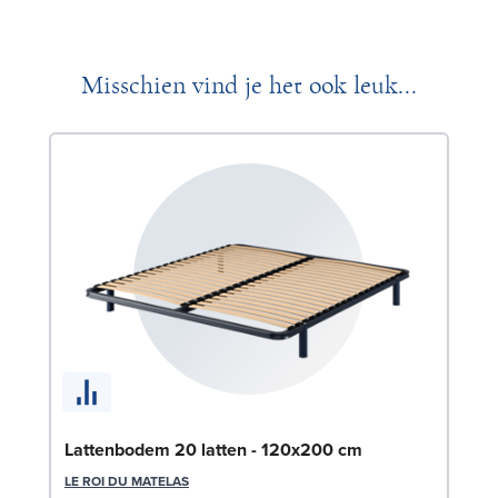
Misschien vind je het ook leuk...
Se
Lattenbodem 20 latten - 120x200 cm
SW
LE ROI DU MATELAS