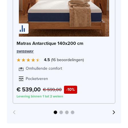
Ma
Matras Antarctique 140x200 cm
DO
SWISSWAY
4.5
16
beoordelingen
Omhullende comfort
Pocketveren
€ 539,00
€
€ 599,00
-10%
Levering binnen 1 tot 2 weken
Lev