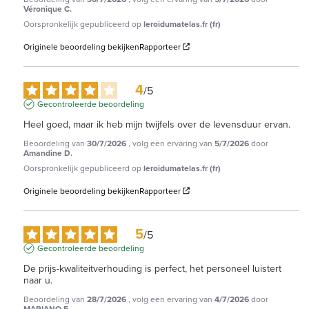
Véronique C.
Oorspronkelijk gepubliceerd op
leroidumatelas.fr (fr)
Originele beoordeling bekijken
Rapporteer
4
/
5
Gecontroleerde beoordeling
Heel goed, maar ik heb mijn twijfels over de levensduur ervan.
Beoordeling van
30/7/2026
, volg een ervaring van
5/7/2026
door
Amandine D.
Oorspronkelijk gepubliceerd op
leroidumatelas.fr (fr)
Originele beoordeling bekijken
Rapporteer
5
/
5
Gecontroleerde beoordeling
De prijs-kwaliteitverhouding is perfect, het personeel luistert 
naar u.
Beoordeling van
28/7/2026
, volg een ervaring van
4/7/2026
door
MARIANO F.