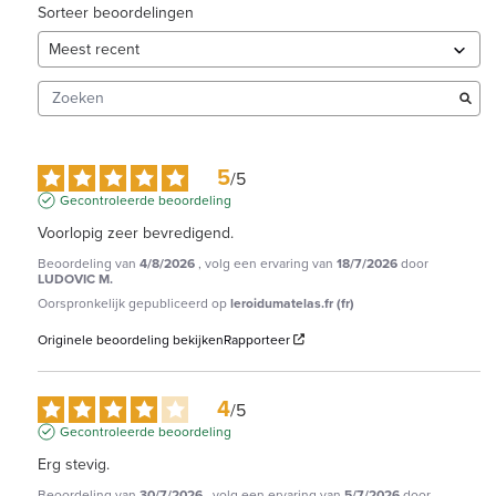
Sorteer beoordelingen
5
/
5
Gecontroleerde beoordeling
Voorlopig zeer bevredigend.
Beoordeling van
4/8/2026
, volg een ervaring van
18/7/2026
door
LUDOVIC M.
Oorspronkelijk gepubliceerd op
leroidumatelas.fr (fr)
Originele beoordeling bekijken
Rapporteer
4
/
5
Gecontroleerde beoordeling
Erg stevig.
Beoordeling van
30/7/2026
, volg een ervaring van
5/7/2026
door