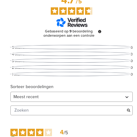
/
5
Gebaseerd op
9
beoordeling
onderworpen aan een controle
5
sterren
6
4
sterren
3
3
sterren
0
2
sterren
0
1
ster
0
Sorteer beoordelingen
4
/
5