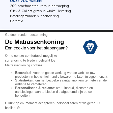
ONZE VOORDELEN
200 proefnachten: retour, herroeping
Click & Collect gratis in winkel, levering
Betalingsmiddelen, financiering
Garantie
Vermeldingen
Black Friday
Voorraadverkoop
Solden
Algemene verkoopvoorwaarden voor winkels
Algemene verkoopvoorwaarden op internet
Wettelijke Bepalingen
Persoonlijke gegevens
Kortingscodes De Matrassenkoning
Copyright © 2022. All rights reserved.