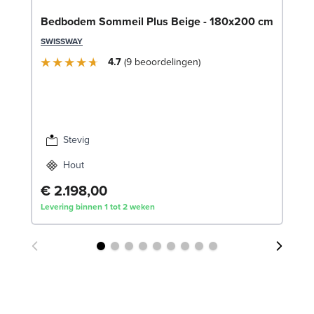
Se
Bedbodem Sommeil Plus Beige - 180x200 cm
SW
SWISSWAY
4.7
9
beoordelingen
€
Lev
Stevig
Hout
€ 2.198,00
Levering binnen 1 tot 2 weken