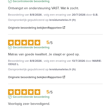
Gecontroleerde beoordeling
Ontvangst en ondersteuning VAST. Wat ik zocht.
Beoordeling van
8/8/2026
, volg een ervaring van
20/7/2026
door
G.B.
Oorspronkelijk gepubliceerd op
leroidumatelas.fr (fr)
Originele beoordeling bekijken
Rapporteer
5
/
5
Gecontroleerde beoordeling
Matras van goede kwaliteit. Je slaapt er goed op.
Beoordeling van
8/8/2026
, volg een ervaring van
13/7/2026
door
MARIE-
ODILE L.
Oorspronkelijk gepubliceerd op
leroidumatelas.fr (fr)
Originele beoordeling bekijken
Rapporteer
5
/
5
Gecontroleerde beoordeling
Voorlopig zeer bevredigend.