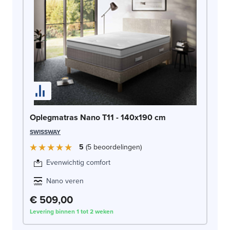
Ma
DO
Oplegmatras Nano T11 - 140x190 cm
SWISSWAY
5
5
beoordelingen
Evenwichtig comfort
Nano veren
€ 509,00
€
Levering binnen 1 tot 2 weken
Lev