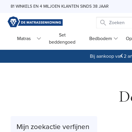
Skip to Content
81 WINKELS EN 4 MILJOEN KLANTEN SINDS 38 JAAR
Set
Matras
Bedbodem
Op
beddengoed
Bij aankoop van 2 art
D
Mijn zoekactie verfijnen