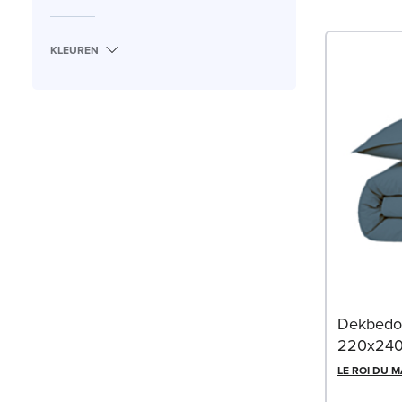
KLEUREN
Dekbedov
220x24
LE ROI DU 