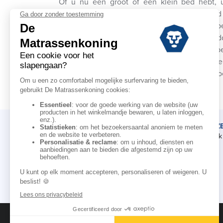
Of u nu een groot of een klein bed hebt,
dekbedovertrekken hebben om uw dekbed 
hebben als hoofddoel uw beddengoed te be
nachtelijk transpireren. Met een complete be
hoeslaken, dekbedovertrek) houdt u uw b
Bovendien is er niets lekkerder dan slap
Matrassenkoning biedt u verschillende kat
DE MATRASSENKONING
ADVIEZ
Ons verhaal
Afspraak 
Onze kennis
Onze merken
Voor de professionele
Affiliate campagne
Vermeldingen