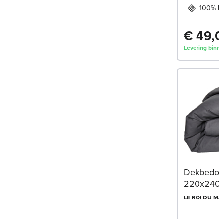
100% 
€ 49,
Levering bin
Dekbedov
220x24
LE ROI DU 