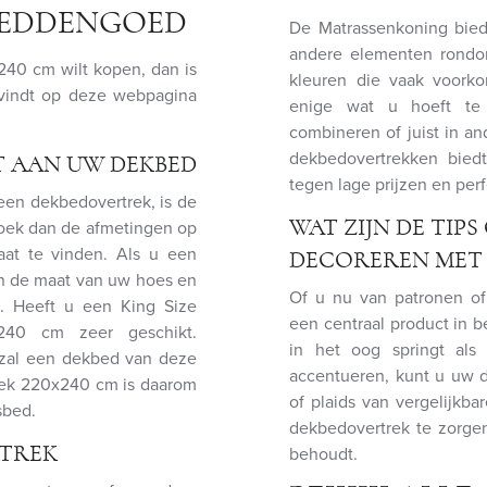
 BEDDENGOED
De Matrassenkoning bied
andere elementen rondom
40 cm wilt kopen, dan is
kleuren die vaak voorko
vindt op deze webpagina
enige wat u hoeft te 
combineren of juist in an
dekbedovertrekken bied
T AAN UW DEKBED
tegen lage prijzen en per
een dekbedovertrek, is de
zoek dan de afmetingen op
WAT ZIJN DE TIP
aat te vinden. Als u een
DECOREREN MET
dan de maat van uw hoes en
Of u nu van patronen of
 Heeft u een King Size
een centraal product in 
240 cm zeer geschikt.
in het oog springt al
zal een dekbed van deze
accentueren, kunt u uw 
trek 220x240 cm is daarom
of plaids van vergelijkb
sbed.
dekbedovertrek te zorgen,
RTREK
behoudt.