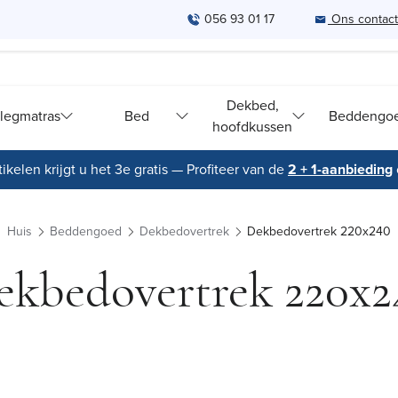
056 93 01 17
Ons contac
Dekbed,
legmatras
Bed
Beddengo
hoofdkussen
ikelen krijgt u het 3e gratis — Profiteer van de
2 + 1-aanbieding
Huis
Beddengoed
Dekbedovertrek
Dekbedovertrek 220x240
ekbedovertrek 220x2