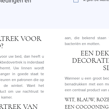
biedingen en
ERTREK VOOR
aan, die bekend staan 
bacteriën en motten.
?
EEN DE
voor uw bed, dan heeft u
DECORATI
kbedovertrek is inderdaad
S
hermt. Uw linnen wordt
anger in goede staat te
Wanneer u een groot bed 
kleuren en patronen die op
benadrukken met een moo
in de winkel. Want het
een centraal product van 
duct om uw nachtrust te
w kamer.
WIT, BLAUW, ROZ
ERTREK VAN
EEN COCOONING