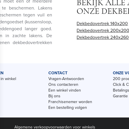
 u moet een of meerdere
BEKIJK ALL
te beschermen. Lakens
ONZE DEKB
schermen tegen vuil en
ddengoedset (kussensloop,
Dekbedovertrek 140x200
eddengoed langer goed.
Dekbedovertrek 200x20
en in zachte lakens. De
Dekbedovertrek 240x260
oenen dekbedovertrekken
EN
CONTACT
ONZE V
in winkel
Vragen-Antwoorden
200 proe
Ons contacteren
Click & C
Een winkel vinden
Betaling
Bij ons
Garantie
Franchisenemer worden
Een bestelling volgen
Algemene verkoopvoorwaarden voor winkels