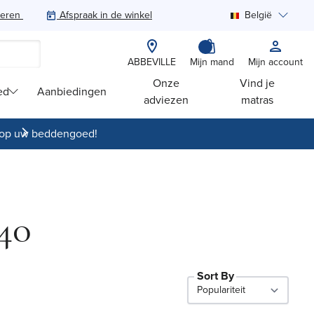
teren
Afspraak in de winkel
België
Zoeken
ABBEVILLE
Mijn mand
Mijn account
Onze
Vind je
ed
Aanbiedingen
adviezen
matras
op uw beddengoed!
40
Sort By