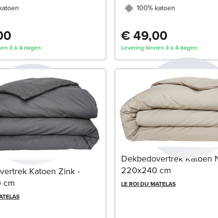
katoen
100% katoen
00
€ 49,00
nen 3 à 4 dagen
Levering binnen 3 à 4 dagen
Dekbedovertrek Katoen N
220x240 cm
ertrek Katoen Zink -
0 cm
LE ROI DU MATELAS
MATELAS