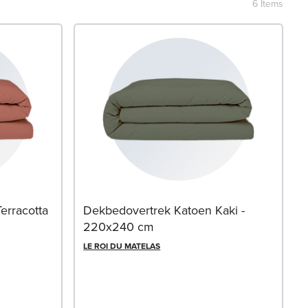
6
Items
erracotta
Dekbedovertrek Katoen Kaki -
220x240 cm
LE ROI DU MATELAS