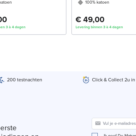
katoen
100% katoen
00
€ 49,00
nen 3 à 4 dagen
Levering binnen 3 à 4 dagen
200 testnachten
Click & Collect 2u in
eerste
Ik geef De Matra