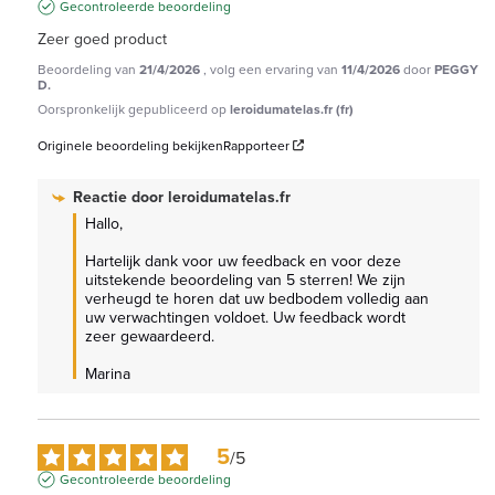
Gecontroleerde beoordeling
Zeer goed product
Beoordeling van
21/4/2026
, volg een ervaring van
11/4/2026
door
PEGGY
D.
Oorspronkelijk gepubliceerd op
leroidumatelas.fr (fr)
Originele beoordeling bekijken
Rapporteer
Reactie door
leroidumatelas.fr
Hallo,

Hartelijk dank voor uw feedback en voor deze 
uitstekende beoordeling van 5 sterren! We zijn 
verheugd te horen dat uw bedbodem volledig aan 
uw verwachtingen voldoet. Uw feedback wordt 
zeer gewaardeerd.

Marina
5
/
5
Gecontroleerde beoordeling