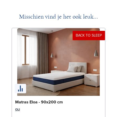
Misschien vind je het ook leuk...
BACK TO SLEEP
Sl
Matras Eloa - 90x200 cm
14
OLI
LE