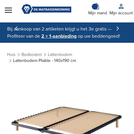
Skip to Content
Mijn mand
Mijn account
Bij aankoop van 2 artikelen krijgt u het 3e gratis —
Profiteer van de
2 + 1-aanbieding
op uw beddengoed!
Huis
Bedbodem
Lattenbodem
Lattenbodem Pliable - 140x190 cm