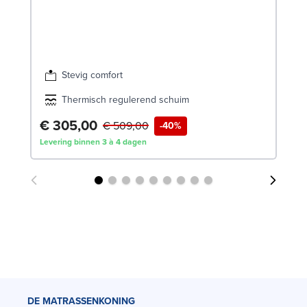
€
Lev
Stevig comfort
Thermisch regulerend schuim
€ 305,00
€ 509,00
-40%
Levering binnen 3 à 4 dagen
DE MATRASSENKONING