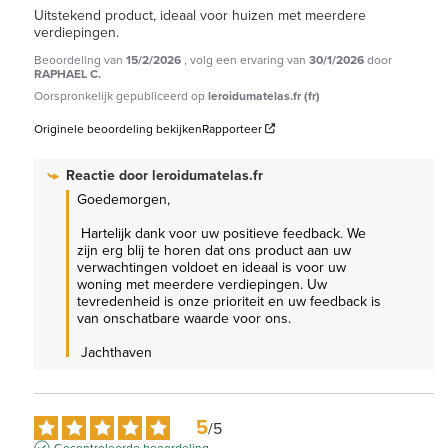
Uitstekend product, ideaal voor huizen met meerdere 
verdiepingen.
Beoordeling van
15/2/2026
, volg een ervaring van
30/1/2026
door
RAPHAEL C.
Oorspronkelijk gepubliceerd op
leroidumatelas.fr (fr)
Originele beoordeling bekijken
Rapporteer
Reactie door
leroidumatelas.fr
Goedemorgen,

 Hartelijk dank voor uw positieve feedback. We 
zijn erg blij te horen dat ons product aan uw 
verwachtingen voldoet en ideaal is voor uw 
woning met meerdere verdiepingen. Uw 
tevredenheid is onze prioriteit en uw feedback is 
van onschatbare waarde voor ons.

 Jachthaven
5
/
5
Gecontroleerde beoordeling