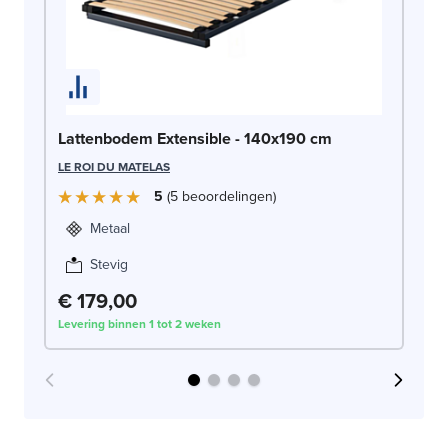
La
Lattenbodem Extensible - 140x190 cm
LE
LE ROI DU MATELAS
5
5
beoordelingen
Metaal
Stevig
€
€ 179,00
Levering binnen 1 tot 2 weken
Lev