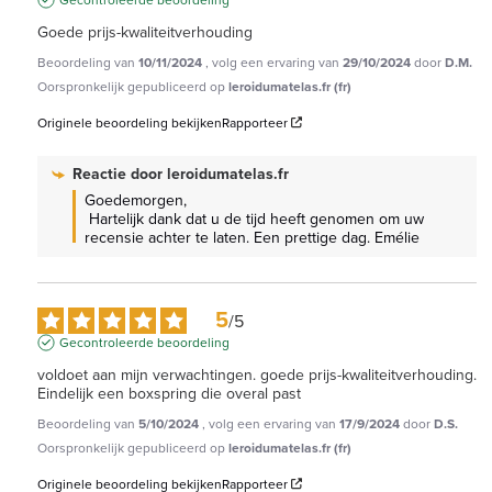
Goede prijs-kwaliteitverhouding
Beoordeling van
10/11/2024
, volg een ervaring van
29/10/2024
door
D.M.
Oorspronkelijk gepubliceerd op
leroidumatelas.fr (fr)
Originele beoordeling bekijken
Rapporteer
Reactie door
leroidumatelas.fr
Goedemorgen,

 Hartelijk dank dat u de tijd heeft genomen om uw 
recensie achter te laten. Een prettige dag. Emélie
5
/
5
Gecontroleerde beoordeling
voldoet aan mijn verwachtingen. goede prijs-kwaliteitverhouding. 
Eindelijk een boxspring die overal past
Beoordeling van
5/10/2024
, volg een ervaring van
17/9/2024
door
D.S.
Oorspronkelijk gepubliceerd op
leroidumatelas.fr (fr)
Originele beoordeling bekijken
Rapporteer