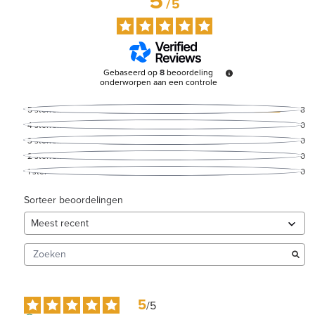
5
/
5
Gebaseerd op
8
beoordeling
onderworpen aan een controle
5
sterren
8
4
sterren
0
3
sterren
0
2
sterren
0
1
ster
0
Sorteer beoordelingen
5
/
5