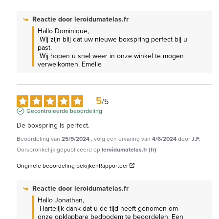
Reactie door
leroidumatelas.fr
Hallo Dominique,

 Wij zijn blij dat uw nieuwe boxspring perfect bij u 
past.

 Wij hopen u snel weer in onze winkel te mogen 
verwelkomen. Emélie
5
/
5
Gecontroleerde beoordeling
De boxspring is perfect.
Beoordeling van
25/9/2024
, volg een ervaring van
4/6/2024
door
J.F.
Oorspronkelijk gepubliceerd op
leroidumatelas.fr (fr)
Originele beoordeling bekijken
Rapporteer
Reactie door
leroidumatelas.fr
Hallo Jonathan,

 Hartelijk dank dat u de tijd heeft genomen om 
onze opklapbare bedbodem te beoordelen. Een 