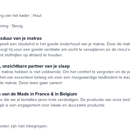
ng van het kader : Hout
ing : Stevig
sduur van je matras
elt een sleutelrol in het goede onderhoud van je matras. Door de matr
rgt hij voor een goede ventilatie om vocht te verwijderen en de risico's
ot stofmijten op afstand te houden.
onzichtbare partner van je slaap
matras hebben is niet voldoende. Om het comfort te vergroten en de pr
s het van essentieel belang om voor een hoogwaardige bedbodem te kie
de matras. Deze twee gaan samen!
s van de Made in France & in Belgium
e die we al tientallen jaren trots verdedigen. De productie van onze b
lgië is een engagement voor lokale en duurzame productie.
oten zijn niet inbegrepen.