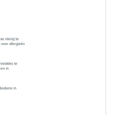
as stevig te
 voor allergieën
estaties te
zen in
edbodems in