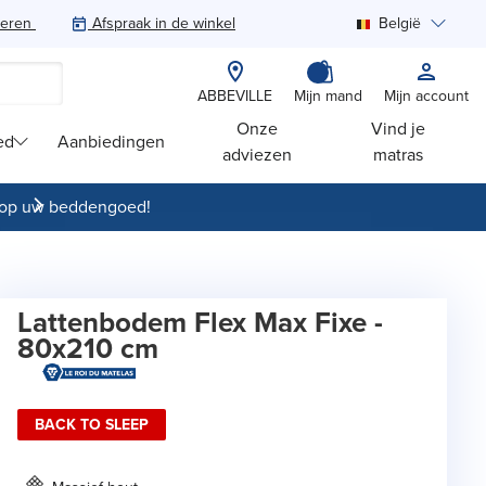
teren
Afspraak in de winkel
België
Zoeken
ABBEVILLE
Mijn mand
Mijn account
Onze
Vind je
ed
Aanbiedingen
adviezen
matras
op uw beddengoed!
Lattenbodem Flex Max Fixe -
80x210 cm
BACK TO SLEEP