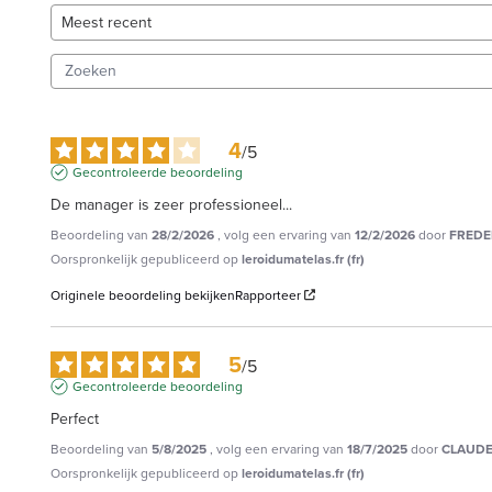
4
/
5
Gecontroleerde beoordeling
De manager is zeer professioneel...
Beoordeling van
28/2/2026
, volg een ervaring van
12/2/2026
door
FREDER
Oorspronkelijk gepubliceerd op
leroidumatelas.fr (fr)
Originele beoordeling bekijken
Rapporteer
5
/
5
Gecontroleerde beoordeling
Perfect
Beoordeling van
5/8/2025
, volg een ervaring van
18/7/2025
door
CLAUDE
Oorspronkelijk gepubliceerd op
leroidumatelas.fr (fr)