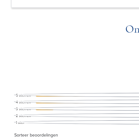
On
5
sterren
4
sterren
3
sterren
2
sterren
1
ster
Sorteer beoordelingen