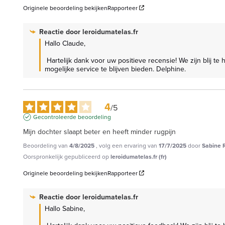
Originele beoordeling bekijken
Rapporteer
Reactie door
leroidumatelas.fr
Hallo Claude,

 Hartelijk dank voor uw positieve recensie! We zijn blij te horen dat u tevreden bent met uw ervaring met onze producten. Uw tevredenheid is onze prioriteit en motiveert ons om de best 
mogelijke service te blijven bieden. Delphine.
4
/
5
Gecontroleerde beoordeling
Mijn dochter slaapt beter en heeft minder rugpijn
Beoordeling van
4/8/2025
, volg een ervaring van
17/7/2025
door
Sabine 
Oorspronkelijk gepubliceerd op
leroidumatelas.fr (fr)
Originele beoordeling bekijken
Rapporteer
Reactie door
leroidumatelas.fr
Hallo Sabine,
