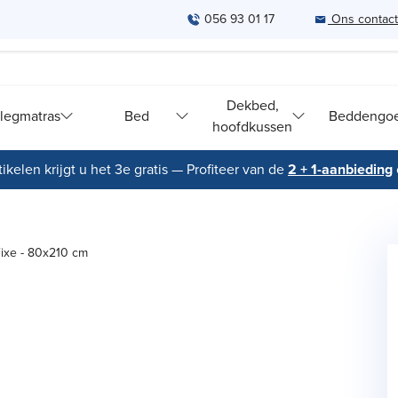
056 93 01 17
Ons contac
Dekbed,
legmatras
Bed
Beddengo
hoofdkussen
ikelen krijgt u het 3e gratis — Profiteer van de
2 + 1-aanbieding
ixe - 80x210 cm