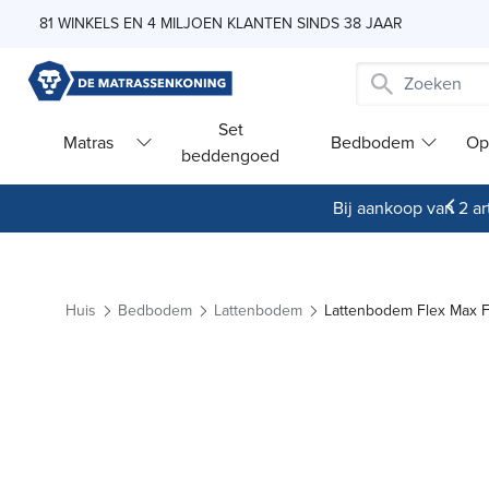
Skip to Content
81 WINKELS EN 4 MILJOEN KLANTEN SINDS 38 JAAR
Set
Matras
Bedbodem
Op
beddengoed
Bij aankoop van 2 art
Huis
Bedbodem
Lattenbodem
Lattenbodem Flex Max F