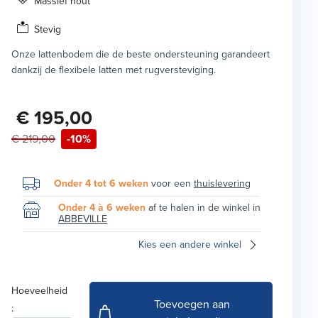
Massief hout
Stevig
Onze lattenbodem die de beste ondersteuning garandeert
dankzij de flexibele latten met rugversteviging.
€ 195,00
€ 219,00
-10%
Onder 4 tot 6 weken
voor een
thuislevering
Onder 4 à 6 weken
af te halen in de winkel in
ABBEVILLE
Kies een andere winkel
Hoeveelheid
Toevoegen aan
: