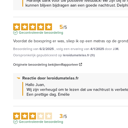
 Hartelijk dank voor uw positieve feedback! We zijn blij te horen dat uw dochter beter slaapt en minder last heeft van rugpijn. Uw tevredenheid staat bij ons voorop en we hopen dat we 
kunnen blijven bijdragen aan een goede nachtrust. Delph
5
/
5
Gecontroleerde beoordeling
Voordat de boxspring er was, sliep ik op een matras op de grond
Beoordeling van
6/2/2025
, volg een ervaring van
4/1/2025
door
J.M.
Oorspronkelijk gepubliceerd op
leroidumatelas.fr (fr)
Originele beoordeling bekijken
Rapporteer
Reactie door
leroidumatelas.fr
Hallo Juan,

 Wij zijn verheugd om te lezen dat uw nachtrust is verbeterd dankzij de aankoop van uw boxspring.

 Een prettige dag. Emélie
3
/
5
Gecontroleerde beoordeling