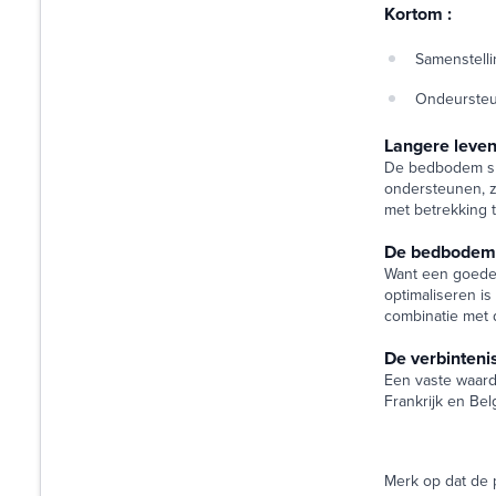
Kortom :
Samenstelli
Ondeursteun
Langere leven
De bedbodem spe
ondersteunen, zo
met betrekking t
De bedbodem, 
Want een goede 
optimaliseren i
combinatie met 
De verbinteni
Een vaste waard
Frankrijk en Be
Merk op dat de p