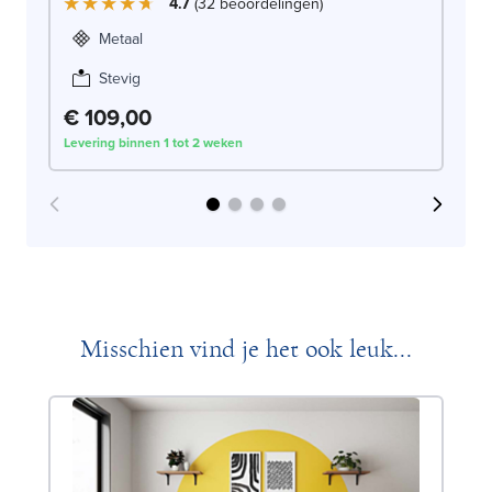
4.7
32
beoordelingen
Metaal
Stevig
€
€ 109,00
Levering binnen 1 tot 2 weken
Lev
Misschien vind je het ook leuk...