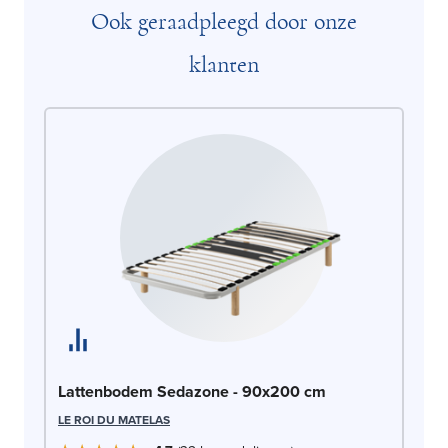
Ook geraadpleegd door onze
klanten
La
Lattenbodem Sedazone - 90x200 cm
LE
LE ROI DU MATELAS