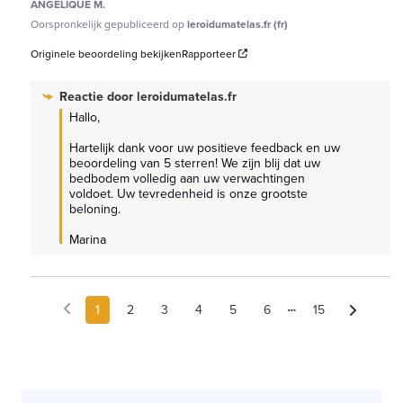
ANGELIQUE M.
Oorspronkelijk gepubliceerd op
leroidumatelas.fr (fr)
Originele beoordeling bekijken
Rapporteer
Reactie door
leroidumatelas.fr
Hallo,

Hartelijk dank voor uw positieve feedback en uw 
beoordeling van 5 sterren! We zijn blij dat uw 
bedbodem volledig aan uw verwachtingen 
voldoet. Uw tevredenheid is onze grootste 
beloning.

Marina
1
2
3
4
5
6
15