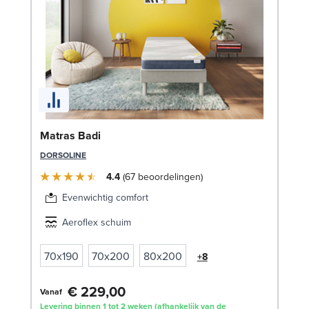
Se
Matras Badi
SW
DORSOLINE
€
4.4
67
beoordelingen
Lev
Evenwichtig comfort
Aeroflex schuim
70x190
70x200
80x200
+8
€ 229,00
Vanaf
Levering binnen 1 tot 2 weken (afhankelijk van de