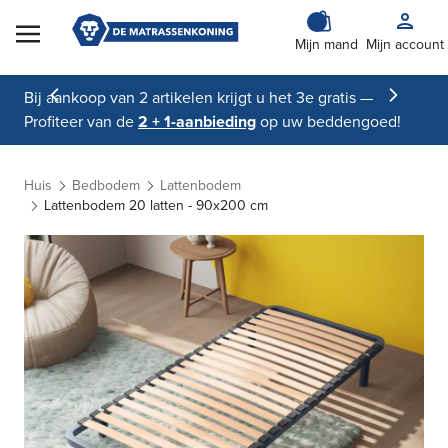
Skip to Content
Mijn mand
Mijn account
Bij aankoop van 2 artikelen krijgt u het 3e gratis —
Profiteer van de
2 + 1-aanbieding
op uw beddengoed!
Huis
Bedbodem
Lattenbodem
Lattenbodem 20 latten - 90x200 cm