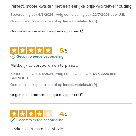
Perfect, mooie kwaliteit met een eerlijke prijs-kwaliteitverhouding
Beoordeling van
6/8/2026
, volg een ervaring van
22/7/2026
door
J.B.
Oorspronkelijk gepubliceerd op
leroidumatelas.fr (fr)
Originele beoordeling bekijken
Rapporteer
5
/
5
Gecontroleerde beoordeling
Makkelijk te vervoeren en te plaatsen
Beoordeling van
2/8/2026
, volg een ervaring van
17/7/2026
door
PATRICK D.
Oorspronkelijk gepubliceerd op
leroidumatelas.fr (fr)
Originele beoordeling bekijken
Rapporteer
4
/
5
Gecontroleerde beoordeling
Lekker klein maar lijkt stevig