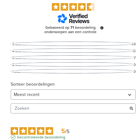
Gebaseerd op
71
beoordeling
onderworpen aan een controle
5
sterren
49
4
sterren
15
3
sterren
7
2
sterren
0
1
ster
0
Sorteer beoordelingen
5
/
5
Gecontroleerde beoordeling