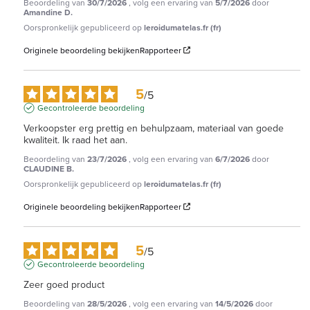
Beoordeling van
30/7/2026
, volg een ervaring van
5/7/2026
door
Amandine D.
Oorspronkelijk gepubliceerd op
leroidumatelas.fr (fr)
Originele beoordeling bekijken
Rapporteer
5
/
5
Gecontroleerde beoordeling
Verkoopster erg prettig en behulpzaam, materiaal van goede 
kwaliteit. Ik raad het aan.
Beoordeling van
23/7/2026
, volg een ervaring van
6/7/2026
door
CLAUDINE B.
Oorspronkelijk gepubliceerd op
leroidumatelas.fr (fr)
Originele beoordeling bekijken
Rapporteer
5
/
5
Gecontroleerde beoordeling
Zeer goed product
Beoordeling van
28/5/2026
, volg een ervaring van
14/5/2026
door