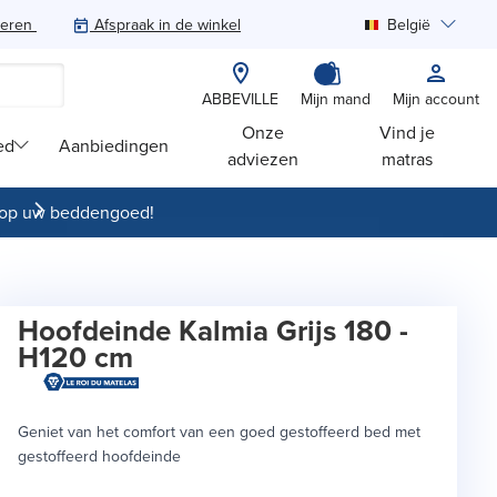
teren
Afspraak in de winkel
België
Zoeken
ABBEVILLE
Mijn mand
Mijn account
Onze
Vind je
ed
Aanbiedingen
adviezen
matras
op uw beddengoed!
Hoofdeinde Kalmia Grijs 180 -
H120 cm
Geniet van het comfort van een goed gestoffeerd bed met
gestoffeerd hoofdeinde