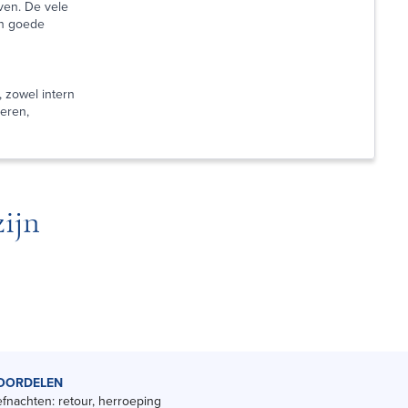
ven. De vele
en goede
 zowel intern
eren,
ijn
OORDELEN
fnachten: retour, herroeping