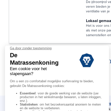
De (droom)rol v
veren bieden je 
ventilatie van j
Lokaal gemaak
Het is voor ons
als met onze pa
samenstellen en
On
DE MATRASSENKONING
ADVIEZ
Ons verhaal
Afspraak 