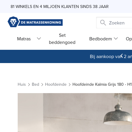
Skip to Content
81 WINKELS EN 4 MILJOEN KLANTEN SINDS 38 JAAR
Set
Matras
Bedbodem
Op
beddengoed
Bij aankoop van 2 art
Huis
Bed
Hoofdeinde
Hoofdeinde Kalmia Grijs 180 - H