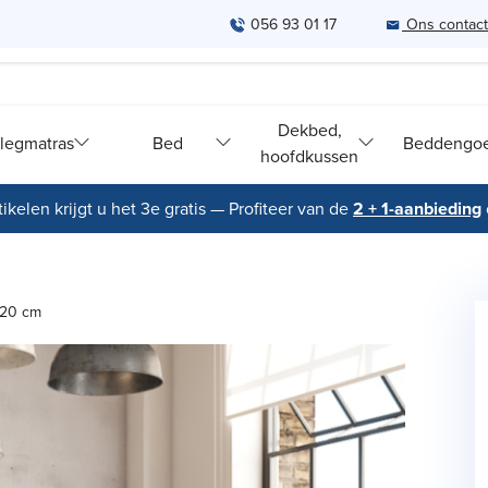
056 93 01 17
Ons contac
Dekbed,
legmatras
Bed
Beddengo
hoofdkussen
ikelen krijgt u het 3e gratis — Profiteer van de
2 + 1-aanbieding
120 cm