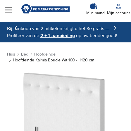
Skip to Content
Mijn mand
Mijn account
Bij aankoop van 2 artikelen krijgt u het 3e gratis —
Profiteer van de
2 + 1-aanbieding
op uw beddengoed!
Huis
Bed
Hoofdeinde
Hoofdeinde Kalmia Boucle Wit 160 - H120 cm