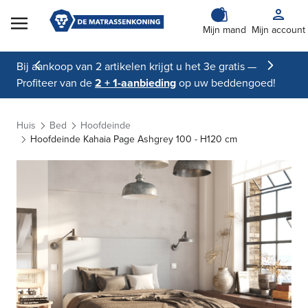
Skip to Content
Mijn mand
Mijn account
Bij aankoop van 2 artikelen krijgt u het 3e gratis —
Profiteer van de
2 + 1-aanbieding
op uw beddengoed!
Huis
Bed
Hoofdeinde
Hoofdeinde Kahaia Page Ashgrey 100 - H120 cm