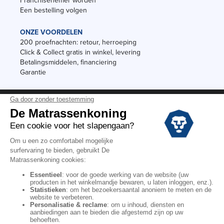
Franchisenemer worden
Een bestelling volgen
ONZE VOORDELEN
200 proefnachten: retour, herroeping
Click & Collect gratis in winkel, levering
Betalingsmiddelen, financiering
Garantie
Vermeldingen
Black Friday
Voorraadverkoop
Solden
Algemene verkoopvoorwaarden voor winkels
Algemene verkoopvoorwaarden op internet
Wettelijke Bepalingen
Persoonlijke gegevens
Kortingscodes De Matrassenkoning