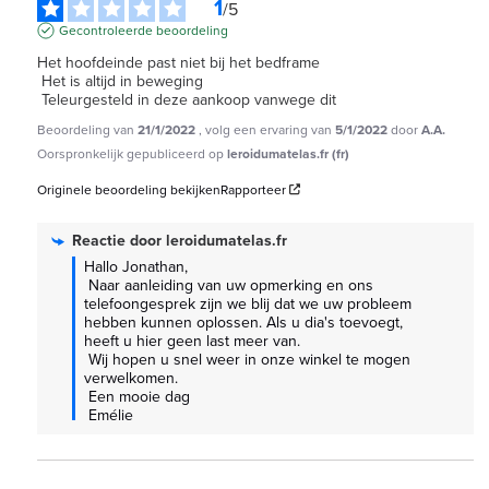
1
/
5
Gecontroleerde beoordeling
Het hoofdeinde past niet bij het bedframe

 Het is altijd in beweging

 Teleurgesteld in deze aankoop vanwege dit
Beoordeling van
21/1/2022
, volg een ervaring van
5/1/2022
door
A.A.
Oorspronkelijk gepubliceerd op
leroidumatelas.fr (fr)
Originele beoordeling bekijken
Rapporteer
Reactie door
leroidumatelas.fr
Hallo Jonathan,

 Naar aanleiding van uw opmerking en ons 
telefoongesprek zijn we blij dat we uw probleem 
hebben kunnen oplossen. Als u dia's toevoegt, 
heeft u hier geen last meer van.

 Wij hopen u snel weer in onze winkel te mogen 
verwelkomen.

 Een mooie dag

 Emélie