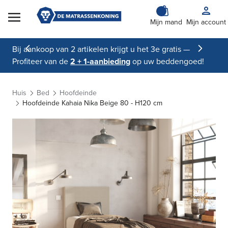
Skip to Content
Mijn mand
Mijn account
Bij aankoop van 2 artikelen krijgt u het 3e gratis —
Profiteer van de
2 + 1-aanbieding
op uw beddengoed!
Huis
Bed
Hoofdeinde
Hoofdeinde Kahaia Nika Beige 80 - H120 cm