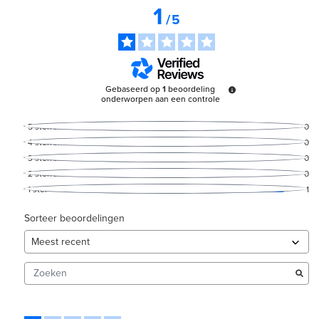
1
/
5
Gebaseerd op
1
beoordeling
onderworpen aan een controle
5
sterren
0
4
sterren
0
3
sterren
0
2
sterren
0
1
ster
1
Sorteer beoordelingen