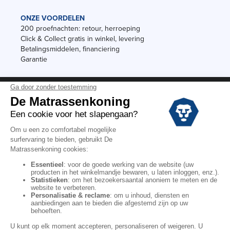
ONZE VOORDELEN
200 proefnachten: retour, herroeping
Click & Collect gratis in winkel, levering
Betalingsmiddelen, financiering
Garantie
Vermeldingen
Black Friday
Voorraadverkoop
Solden
Algemene verkoopvoorwaarden voor winkels
Algemene verkoopvoorwaarden op internet
Wettelijke Bepalingen
Persoonlijke gegevens
Kortingscodes De Matrassenkoning