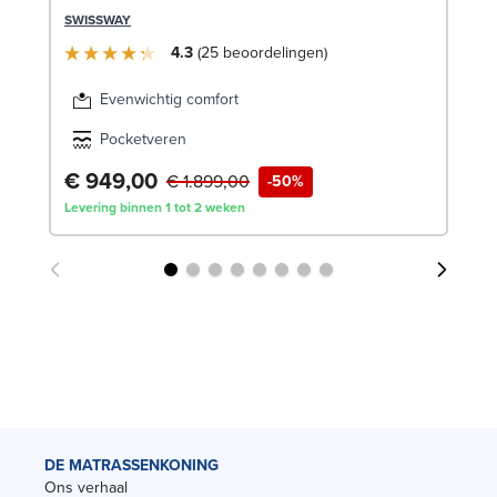
LE
SWISSWAY
4.3
25
beoordelingen
Evenwichtig comfort
Pocketveren
€ 949,00
€
€ 1.899,00
-50%
Levering binnen 1 tot 2 weken
Lev
DE MATRASSENKONING
Ons verhaal