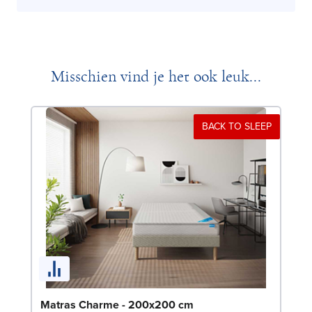
Misschien vind je het ook leuk...
BACK TO SLEEP
La
Matras Charme - 200x200 cm