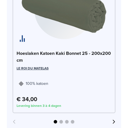
Ho
Hoeslaken Katoen Kaki Bonnet 25 - 200x200
2
cm
LE
LE ROI DU MATELAS
100% katoen
€ 34,00
€
Levering binnen 3 à 4 dagen
Lev