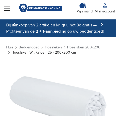
Skip to Content
Mijn mand
Mijn account
Bij aankoop van 2 artikelen krijgt u het 3e gratis —
Profiteer van de
2 + 1-aanbieding
op uw beddengoed!
Huis
Beddengoed
Hoeslaken
Hoeslaken 200x200
Hoeslaken Wit Katoen 25 - 200x200 cm