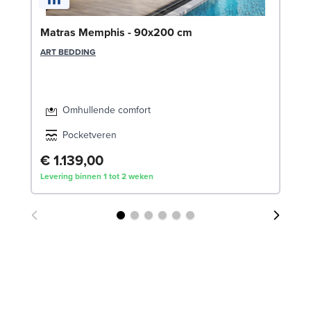
Be
Matras Memphis - 90x200 cm
c
ART BEDDING
LE
Omhullende comfort
Pocketveren
€ 1.139,00
€
Levering binnen 1 tot 2 weken
Lev