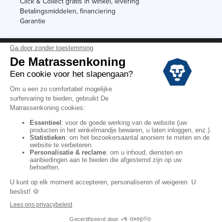
Click & Collect gratis in winkel, levering
Betalingsmiddelen, financiering
Garantie
Vermeldingen
Black Friday
Voorraadverkoop
Solden
Algemene verkoopvoorwaarden voor winkels
Algemene verkoopvoorwaarden op internet
Wettelijke Bepalingen
Persoonlijke gegevens
Kortingscodes De Matrassenkoning
Copyright © 2022. All rights reserved.