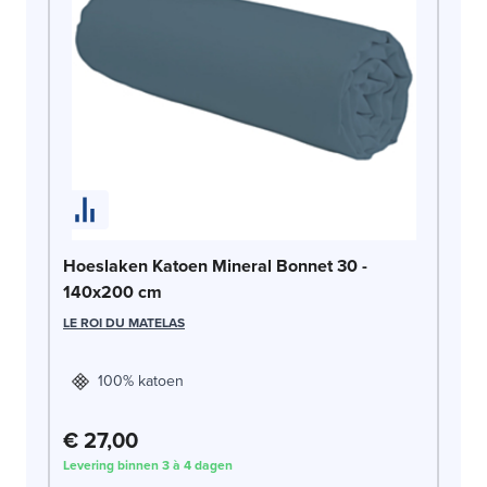
Ho
LE
Hoeslaken Katoen Mineral Bonnet 30 -
140x200 cm
LE ROI DU MATELAS
100% katoen
€ 27,00
€
Levering binnen 3 à 4 dagen
Lev