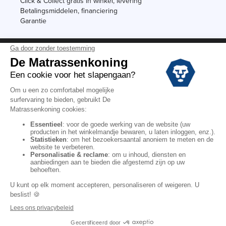
Click & Collect gratis in winkel, levering
Betalingsmiddelen, financiering
Garantie
Vermeldingen
Black Friday
Voorraadverkoop
Solden
Algemene verkoopvoorwaarden voor winkels
Algemene verkoopvoorwaarden op internet
Wettelijke Bepalingen
Persoonlijke gegevens
Kortingscodes De Matrassenkoning
Copyright © 2022. All rights reserved.