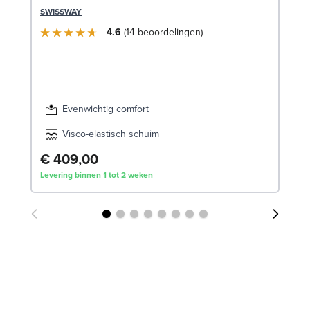
c
SWISSWAY
LE
4.6
14
beoordelingen
Evenwichtig comfort
Visco-elastisch schuim
€ 409,00
€
Levering binnen 1 tot 2 weken
Lev