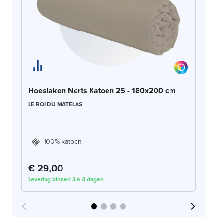
Ho
Hoeslaken Nerts Katoen 25 - 180x200 cm
1
LE ROI DU MATELAS
LE
100% katoen
€ 29,00
€
Levering binnen 3 à 4 dagen
Lev