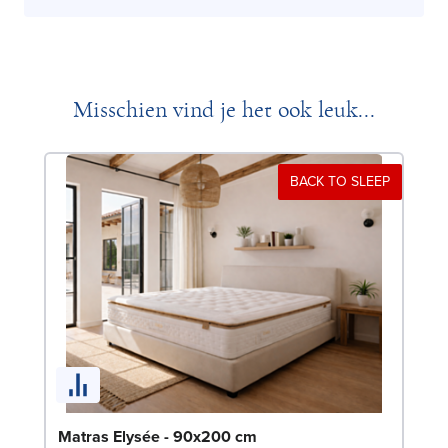
Misschien vind je het ook leuk...
BACK TO SLEEP
Be
Matras Elysée - 90x200 cm