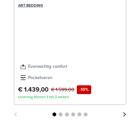
c
ART BEDDING
LE
Evenwichtig comfort
Pocketveren
€ 1.439,00
€
€ 1.599,00
-10%
Levering binnen 1 tot 2 weken
Lev