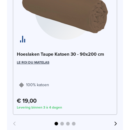
Ho
Hoeslaken Taupe Katoen 30 - 90x200 cm
9
LE ROI DU MATELAS
LE
100% katoen
€ 19,00
€
Levering binnen 3 à 4 dagen
Lev