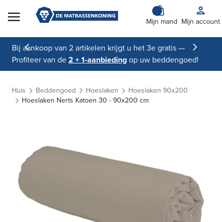
Skip to Content
Mijn mand
Mijn account
Bij aankoop van 2 artikelen krijgt u het 3e gratis —
Profiteer van de
2 + 1-aanbieding
op uw beddengoed!
Huis
Beddengoed
Hoeslaken
Hoeslaken 90x200
Hoeslaken Nerts Katoen 30 - 90x200 cm