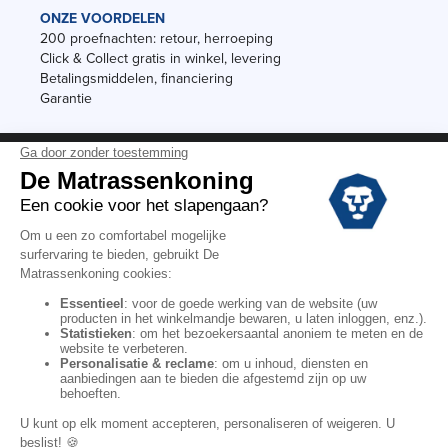
ONZE VOORDELEN
200 proefnachten: retour, herroeping
Click & Collect gratis in winkel, levering
Betalingsmiddelen, financiering
Garantie
Vermeldingen
Black Friday
Voorraadverkoop
Solden
Algemene verkoopvoorwaarden voor winkels
Algemene verkoopvoorwaarden op internet
Wettelijke Bepalingen
Persoonlijke gegevens
Kortingscodes De Matrassenkoning