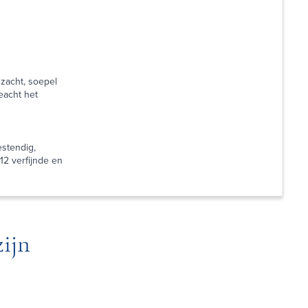
zacht, soepel
eacht het
estendig,
12 verfijnde en
ijn