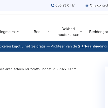
056 93 01 17
Ons contac
Dekbed,
legmatras
Bed
Beddengo
hoofdkussen
ikelen krijgt u het 3e gratis — Profiteer van de
2 + 1-aanbieding
eslaken Katoen Terracotta Bonnet 25 - 70x200 cm