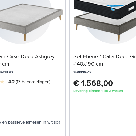
m Cirse Deco Ashgrey -
Set Ebene / Calla Deco Gri
0 cm
-140x190 cm
MATELAS
SWISSWAY
€ 1.568,00
4.2
13
beoordelingen
Levering binnen 1 tot 2 weken
 en passieve lamellen in wit sparrenhout
g