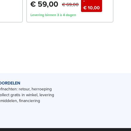
-
Vanaf
€ 59,00
€ 69,00
€ 10,00
Leveri
Levering binnen 3 à 4 dagen
config
OORDELEN
fnachten: retour, herroeping
ollect gratis in winkel, levering
smiddelen, financiering