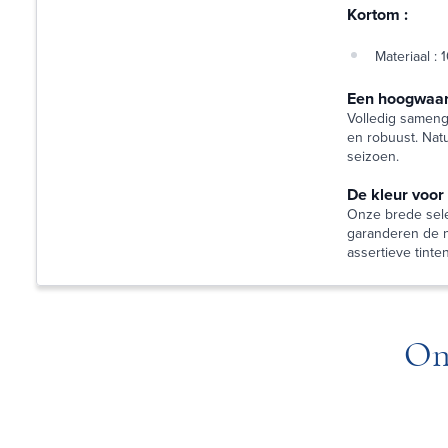
Kortom :
Materiaal :
Een hoogwaar
Volledig sameng
en robuust. Natu
seizoen.
De kleur voor
Onze brede sele
garanderen de n
assertieve tinte
On