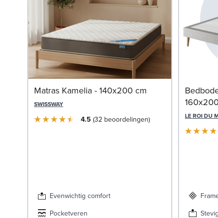
Matras Kamelia - 140x200 cm
Bedbode
160x20
SWISSWAY
LE ROI DU 
4.5
32
beoordelingen
Evenwichtig comfort
Frame
Pocketveren
Stevi