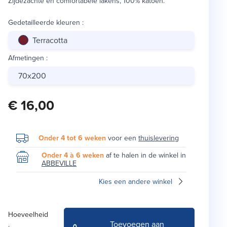
Zijdezachte en comfortabele lakens, 100% katoen.
Gedetailleerde kleuren
:
Terracotta
Afmetingen
:
70x200
€ 16,00
Onder 4 tot 6 weken
voor een
thuislevering
Onder 4 à 6 weken
af te halen in de winkel in
ABBEVILLE
Kies een andere winkel
Hoeveelheid
Toevoegen aan