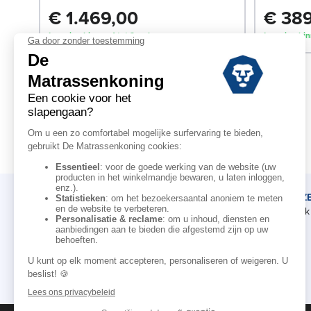
€ 1.469,00
€ 38
Levering binnen 1 tot 2 weken
Levering bin
DE MATRASSENKONING
ADVIEZ
Ons verhaal
Afspraak 
Onze kennis
Onze merken
Voor de professionele
Affiliate campagne