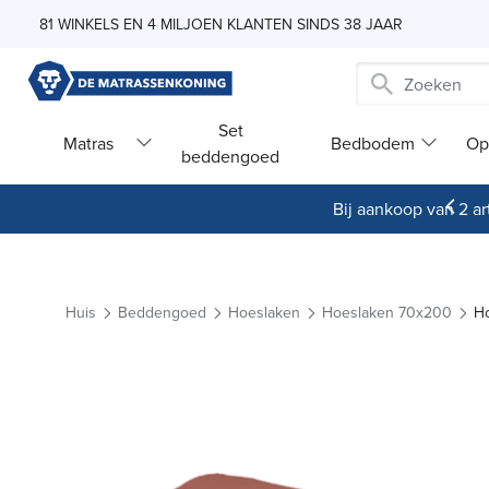
Skip to Content
81 WINKELS EN 4 MILJOEN KLANTEN SINDS 38 JAAR
Set
Matras
Bedbodem
Op
beddengoed
Bij aankoop van 2 art
Huis
Beddengoed
Hoeslaken
Hoeslaken 70x200
Ho