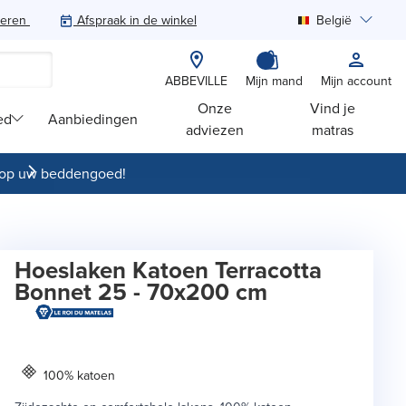
teren
Afspraak in de winkel
België
Zoeken
ABBEVILLE
Mijn mand
Mijn account
Onze
Vind je
ed
Aanbiedingen
adviezen
matras
op uw beddengoed!
Hoeslaken Katoen Terracotta
Bonnet 25 - 70x200 cm
100% katoen