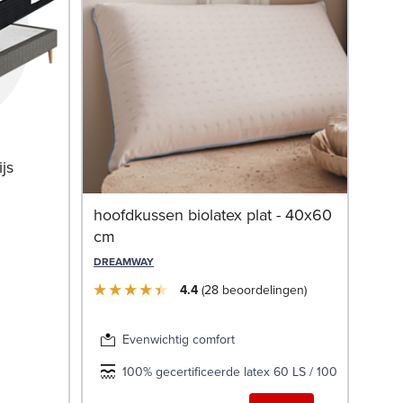
Fle
js
bed
hoofdkussen biolatex plat - 40x60
LE RO
cm
DREAMWAY
4.4
28
beoordelingen
Evenwichtig comfort
100% gecertificeerde latex 60 LS / 100% biologisc