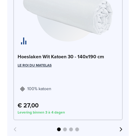
Ho
Hoeslaken Wit Katoen 30 - 140x190 cm
LE
LE ROI DU MATELAS
100% katoen
€ 27,00
€
Levering binnen 3 à 4 dagen
Lev