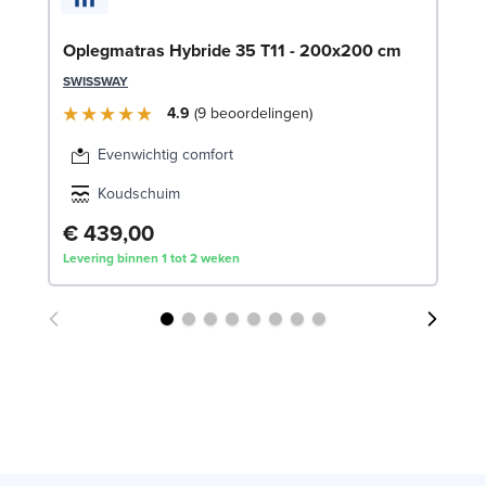
LE
Oplegmatras Hybride 35 T11 - 200x200 cm
SWISSWAY
4.9
9
beoordelingen
Evenwichtig comfort
Koudschuim
€ 439,00
€
Levering binnen 1 tot 2 weken
Lev