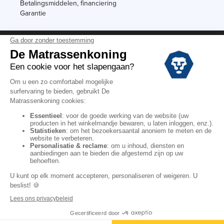
Betalingsmiddelen, financiering
Garantie
Vermeldingen
Black Friday
Voorraadverkoop
Solden
Algemene verkoopvoorwaarden voor winkels
Algemene verkoopvoorwaarden op internet
Wettelijke Bepalingen
Persoonlijke gegevens
Kortingscodes De Matrassenkoning
Copyright © 2022. All rights reserved.