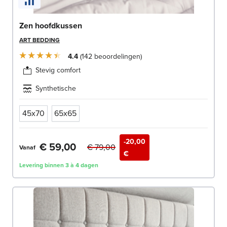
Zen hoofdkussen
ART BEDDING
4.4
142
beoordelingen
Stevig comfort
Synthetische
45x70
65x65
-20,00
€ 59,00
€ 79,00
Vanaf
€
Levering binnen 3 à 4 dagen