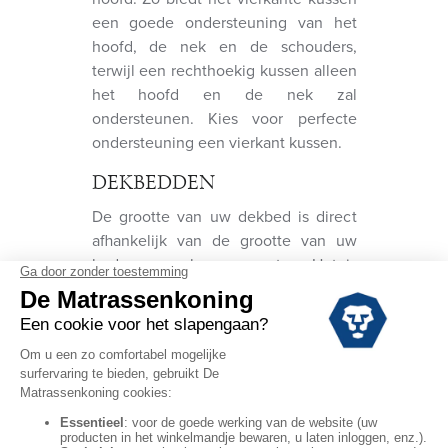
een goede ondersteuning van het
hoofd, de nek en de schouders,
terwijl een rechthoekig kussen alleen
het hoofd en de nek zal
ondersteunen. Kies voor perfecte
ondersteuning een vierkant kussen.
DEKBEDDEN
De grootte van uw dekbed is direct
afhankelijk van de grootte van uw
bed en uw slaapgewoonten. Het is
aan te rade om een groter formaat
van uw dekbed te nemen dan de
matras: het dekbed moet aan
weerszijden van het bed 30 tot 40
cm langer zijn voor een goed
comfort. Kies bijvoorbeeld voor een
dekbed van 180 x 200 als uw matras