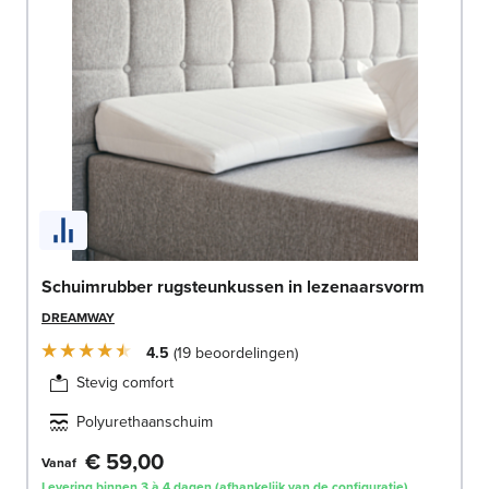
Schuimrubber rugsteunkussen in lezenaarsvorm
DREAMWAY
4.5
19
beoordelingen
Stevig comfort
Polyurethaanschuim
€ 59,00
Vanaf
Levering binnen 3 à 4 dagen (afhankelijk van de configuratie)