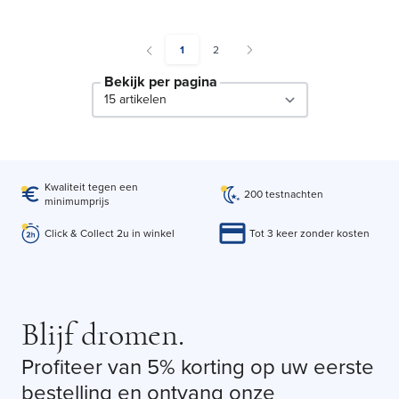
You're currently reading page
Pagina
1
2
Bekijk per pagina
per page
Kwaliteit tegen een
200 testnachten
minimumprijs
Click & Collect 2u in winkel
Tot 3 keer zonder kosten
Blijf dromen.
Profiteer van 5% korting op uw eerste
bestelling en ontvang onze