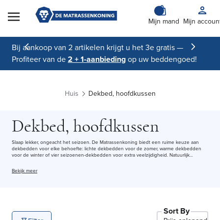
Skip to Content
Mijn mand
Mijn accoun
Bij aankoop van 2 artikelen krijgt u het 3e gratis —
Profiteer van de
2 + 1-aanbieding
op uw beddengoed!
Huis
Dekbed, hoofdkussen
Dekbed, hoofdkussen
Slaap lekker, ongeacht het seizoen. De Matrassenkoning biedt een ruime keuze aan
dekbedden voor elke behoefte: lichte dekbedden voor de zomer, warme dekbedden
voor de winter of vier seizoenen-dekbedden voor extra veelzijdigheid. Natuurlijk
(ganzen- of eendendons) of synthetisch (ideaal voor mensen met allergieën), onze
dekbedden worden vervaardigd in Frankrijk en België en zijn verkrijgbaar in de
Bekijk meer
maten
140x200
,
200x200
of
220x240
cm. Gegarandeerde kwaliteit, betaalbare prijzen
en levering aan huis of gratis afhalen in de winkel.
Sort By