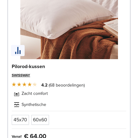
Pilorod-kussen
SWISSWAY
4.2
68
beoordelingen
Zacht comfort
Synthetische
45x70
60x60
€ 64,00
Vanaf