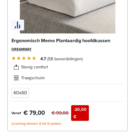
Ergonomisch Memo Plantaardig hoofdkussen
DREAMWAY
4.7
58
beoordelingen
Stevig comfort
Traagschuim
40x60
-20,00
€ 79,00
€ 99,00
Vanaf
€
Levering binnen 4 tot 6 weken