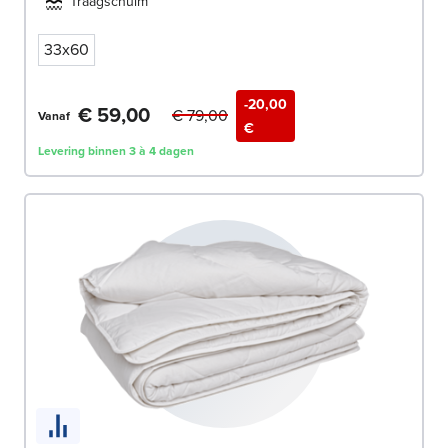
Traagschuim
33x60
-20,00
€ 59,00
€ 79,00
Vanaf
€
Levering binnen 3 à 4 dagen