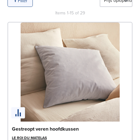
Filter
Items
1
-
15
of
29
Gestreopt veren hoofdkussen
LE ROI DU MATELAS