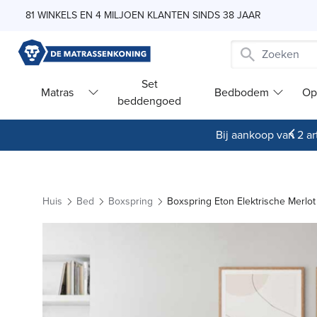
Skip to Content
81 WINKELS EN 4 MILJOEN KLANTEN SINDS 38 JAAR
Set
Matras
Bedbodem
Op
beddengoed
Bij aankoop van 2 art
Huis
Bed
Boxspring
Boxspring Eton Elektrische Merlot