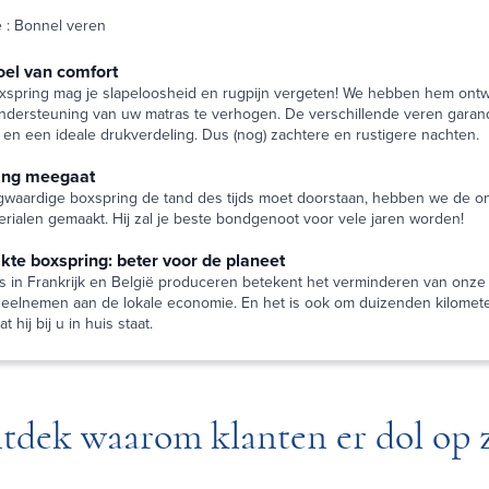
 : Bonnel veren
oel van comfort
xspring mag je slapeloosheid en rugpijn vergeten! We hebben hem ont
ndersteuning van uw matras te verhogen. De verschillende veren gara
e en een ideale drukverdeling. Dus (nog) zachtere en rustigere nachten.
lang meegaat
waardige boxspring de tand des tijds moet doorstaan, hebben we de o
erialen gemaakt. Hij zal je beste bondgenoot voor vele jaren worden!
te boxspring: beter voor de planeet
 in Frankrijk en België produceren betekent het verminderen van onze
deelnemen aan de lokale economie. En het is ook om duizenden kilometer
 hij bij u in huis staat.
tdek waarom klanten er dol op z