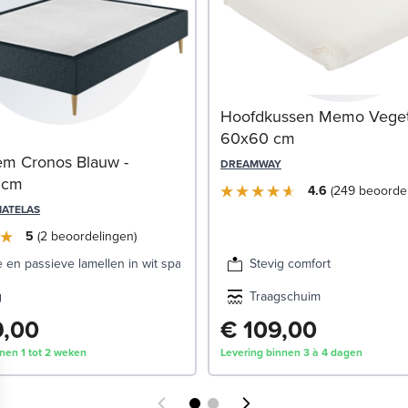
Hoofdkussen Memo Vegeta
60x60 cm
m Cronos Blauw -
DREAMWAY
 cm
4.6
249
beoorde
MATELAS
5
2
beoordelingen
 en passieve lamellen in wit sparrenhout
Stevig comfort
g
Traagschuim
9,00
€ 109,00
nen 1 tot 2 weken
Levering binnen 3 à 4 dagen