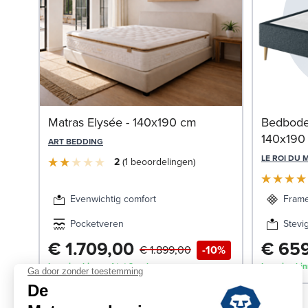
Matras Elysée - 140x190 cm
Bedbode
140x190
ART BEDDING
LE ROI DU 
2
1
beoordelingen
Evenwichtig comfort
Frame
Pocketveren
Stevi
€ 1.709,00
€ 65
€ 1.899,00
-10%
Levering binnen 1 tot 2 weken
Levering bin