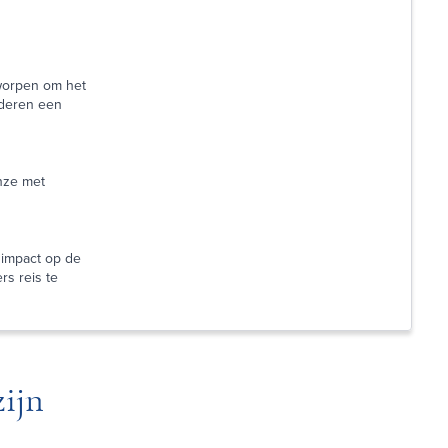
worpen om het
nderen een
nze met
 impact op de
s reis te
ijn