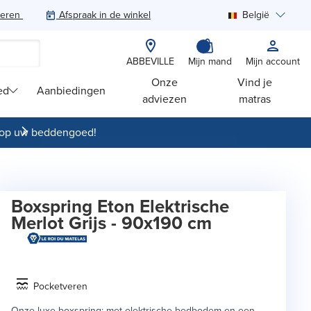
teren
Afspraak in de winkel
België
Zoeken
ABBEVILLE
Mijn mand
Mijn account
Onze
Vind je
ed
Aanbiedingen
adviezen
matras
op uw beddengoed!
Boxspring Eton Elektrische
Merlot Grijs - 90x190 cm
Pocketveren
Onze luxe boxspring: met elektrische bedbodem en een