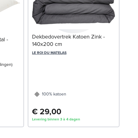
Dekbedovertrek Katoen Zink -
l -
Hoo
140x200 cm
60x
LE ROI DU MATELAS
DREA
lingen
100% katoen
€ 29,00
€ 
Levering binnen 3 à 4 dagen
Lever