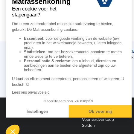
DE MATRASSENKONING
ADVIEZ
Ons verhaal
Afspraak 
Onze kennis
Onze merken
Voor de professionele
Affiliate campagne
Vermeldingen
Black Friday
Voorraadverkoop
Solden