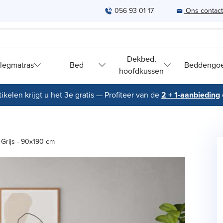
056 93 01 17
Ons contac
Dekbed,
legmatras
Bed
Beddengo
hoofdkussen
ikelen krijgt u het 3e gratis — Profiteer van de
2 + 1-aanbieding
 Grijs - 90x190 cm